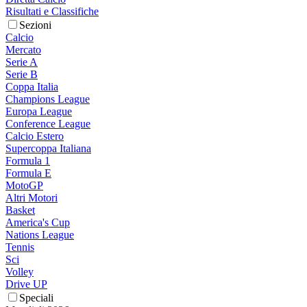
Risultati e Classifiche
Sezioni
Calcio
Mercato
Serie A
Serie B
Coppa Italia
Champions League
Europa League
Conference League
Calcio Estero
Supercoppa Italiana
Formula 1
Formula E
MotoGP
Altri Motori
Basket
America's Cup
Nations League
Tennis
Sci
Volley
Drive UP
Speciali