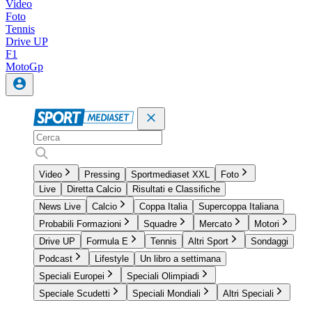
Video
Foto
Tennis
Drive UP
F1
MotoGp
Video
Pressing
Sportmediaset XXL
Foto
Live
Diretta Calcio
Risultati e Classifiche
News Live
Calcio
Coppa Italia
Supercoppa Italiana
Probabili Formazioni
Squadre
Mercato
Motori
Drive UP
Formula E
Tennis
Altri Sport
Sondaggi
Podcast
Lifestyle
Un libro a settimana
Speciali Europei
Speciali Olimpiadi
Speciale Scudetti
Speciali Mondiali
Altri Speciali