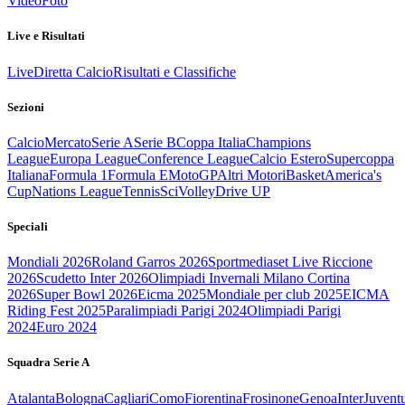
Video
Foto
Live e Risultati
Live
Diretta Calcio
Risultati e Classifiche
Sezioni
Calcio
Mercato
Serie A
Serie B
Coppa Italia
Champions
League
Europa League
Conference League
Calcio Estero
Supercoppa
Italiana
Formula 1
Formula E
MotoGP
Altri Motori
Basket
America's
Cup
Nations League
Tennis
Sci
Volley
Drive UP
Speciali
Mondiali 2026
Roland Garros 2026
Sportmediaset Live Riccione
2026
Scudetto Inter 2026
Olimpiadi Invernali Milano Cortina
2026
Super Bowl 2026
Eicma 2025
Mondiale per club 2025
EICMA
Riding Fest 2025
Paralimpiadi Parigi 2024
Olimpiadi Parigi
2024
Euro 2024
Squadra Serie A
Atalanta
Bologna
Cagliari
Como
Fiorentina
Frosinone
Genoa
Inter
Juvent