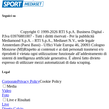
Seguici su
Copyright © 1999-
2026
RTI S.p.A. Business Digital -
P.Iva 03976881007 - Tutti i diritti riservati - Per la pubblicità
Mediamond S.p.A. - RTI S.p.A., Mediaset N.V., sede legale
Amsterdam (Paesi Bassi) - Uffici Viale Europa 46, 20093 Cologno
Monzese (MI)
Rispetto ai contenuti e ai dati personali trasmessi e/o
riprodotti è vietata ogni utilizzazione funzionale all’addestramento di
sistemi di intelligenza artificiale generativa. È altresì fatto divieto
espresso di utilizzare mezzi automatizzati di data scraping.
Legal
Corporate
Privacy Policy
Cookie Policy
Media
Video
Foto
Live e Risultati
Live
Diretta Calcio