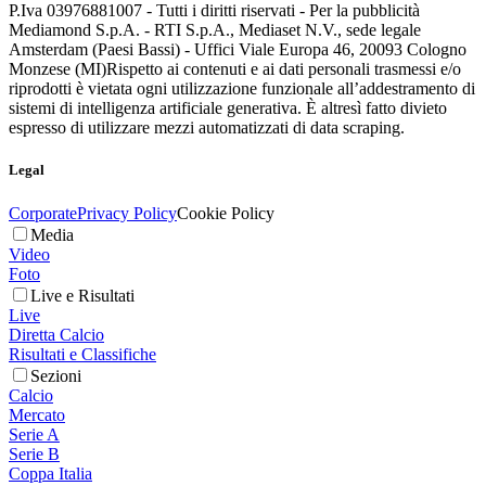
P.Iva 03976881007 - Tutti i diritti riservati - Per la pubblicità
Mediamond S.p.A. - RTI S.p.A., Mediaset N.V., sede legale
Amsterdam (Paesi Bassi) - Uffici Viale Europa 46, 20093 Cologno
Monzese (MI)
Rispetto ai contenuti e ai dati personali trasmessi e/o
riprodotti è vietata ogni utilizzazione funzionale all’addestramento di
sistemi di intelligenza artificiale generativa. È altresì fatto divieto
espresso di utilizzare mezzi automatizzati di data scraping.
Legal
Corporate
Privacy Policy
Cookie Policy
Media
Video
Foto
Live e Risultati
Live
Diretta Calcio
Risultati e Classifiche
Sezioni
Calcio
Mercato
Serie A
Serie B
Coppa Italia