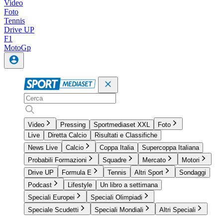
Video
Foto
Tennis
Drive UP
F1
MotoGp
Video
Pressing
Sportmediaset XXL
Foto
Live
Diretta Calcio
Risultati e Classifiche
News Live
Calcio
Coppa Italia
Supercoppa Italiana
Probabili Formazioni
Squadre
Mercato
Motori
Drive UP
Formula E
Tennis
Altri Sport
Sondaggi
Podcast
Lifestyle
Un libro a settimana
Speciali Europei
Speciali Olimpiadi
Speciale Scudetti
Speciali Mondiali
Altri Speciali