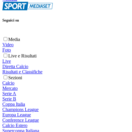
Seguici su
Media
Video
Foto
Live e Risultati
Live
Diretta Calcio
Risultati e Classifiche
Sezioni
Calcio
Mercato
Serie A
Serie B
Coppa Italia
Champions League
Europa League
Conference League
Calcio Estero
Supercoppa Italiana