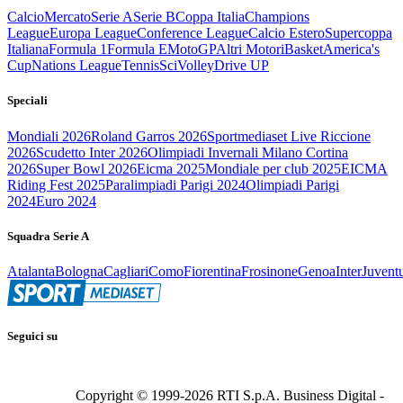
Calcio
Mercato
Serie A
Serie B
Coppa Italia
Champions
League
Europa League
Conference League
Calcio Estero
Supercoppa
Italiana
Formula 1
Formula E
MotoGP
Altri Motori
Basket
America's
Cup
Nations League
Tennis
Sci
Volley
Drive UP
Speciali
Mondiali 2026
Roland Garros 2026
Sportmediaset Live Riccione
2026
Scudetto Inter 2026
Olimpiadi Invernali Milano Cortina
2026
Super Bowl 2026
Eicma 2025
Mondiale per club 2025
EICMA
Riding Fest 2025
Paralimpiadi Parigi 2024
Olimpiadi Parigi
2024
Euro 2024
Squadra Serie A
Atalanta
Bologna
Cagliari
Como
Fiorentina
Frosinone
Genoa
Inter
Juvent
Seguici su
Copyright © 1999-
2026
RTI S.p.A. Business Digital -