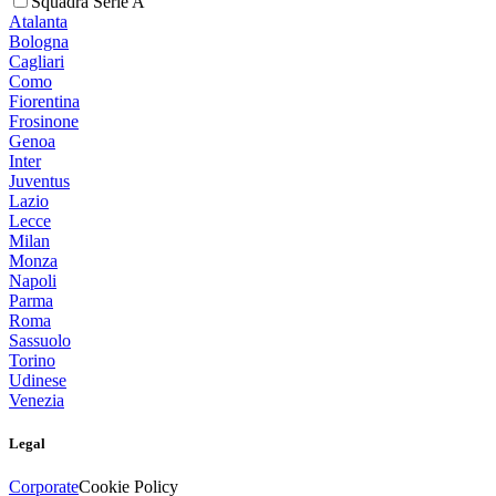
Squadra Serie A
Atalanta
Bologna
Cagliari
Como
Fiorentina
Frosinone
Genoa
Inter
Juventus
Lazio
Lecce
Milan
Monza
Napoli
Parma
Roma
Sassuolo
Torino
Udinese
Venezia
Legal
Corporate
Cookie Policy