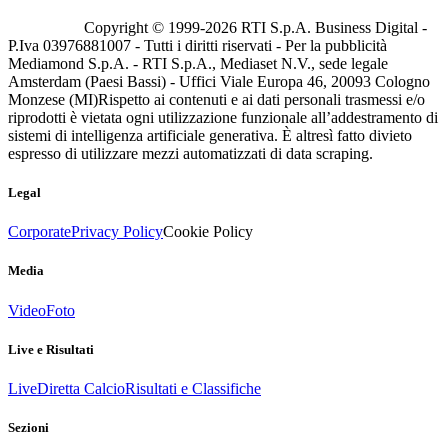
Copyright © 1999-
2026
RTI S.p.A. Business Digital -
P.Iva 03976881007 - Tutti i diritti riservati - Per la pubblicità
Mediamond S.p.A. - RTI S.p.A., Mediaset N.V., sede legale
Amsterdam (Paesi Bassi) - Uffici Viale Europa 46, 20093 Cologno
Monzese (MI)
Rispetto ai contenuti e ai dati personali trasmessi e/o
riprodotti è vietata ogni utilizzazione funzionale all’addestramento di
sistemi di intelligenza artificiale generativa. È altresì fatto divieto
espresso di utilizzare mezzi automatizzati di data scraping.
Legal
Corporate
Privacy Policy
Cookie Policy
Media
Video
Foto
Live e Risultati
Live
Diretta Calcio
Risultati e Classifiche
Sezioni