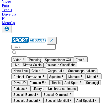
Video
Foto
Tennis
Drive UP
F1
MotoGp
Video
Pressing
Sportmediaset XXL
Foto
Live
Diretta Calcio
Risultati e Classifiche
News Live
Calcio
Coppa Italia
Supercoppa Italiana
Probabili Formazioni
Squadre
Mercato
Motori
Drive UP
Formula E
Tennis
Altri Sport
Sondaggi
Podcast
Lifestyle
Un libro a settimana
Speciali Europei
Speciali Olimpiadi
Speciale Scudetti
Speciali Mondiali
Altri Speciali