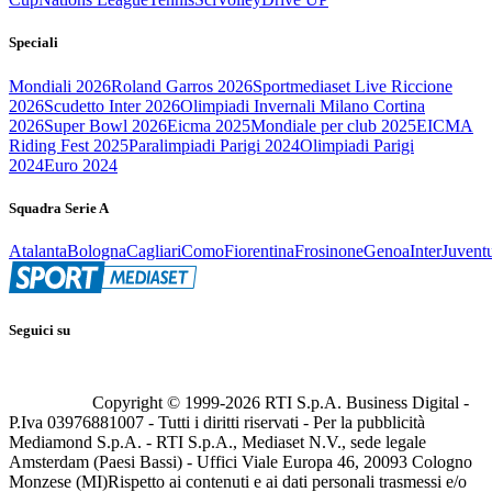
Speciali
Mondiali 2026
Roland Garros 2026
Sportmediaset Live Riccione
2026
Scudetto Inter 2026
Olimpiadi Invernali Milano Cortina
2026
Super Bowl 2026
Eicma 2025
Mondiale per club 2025
EICMA
Riding Fest 2025
Paralimpiadi Parigi 2024
Olimpiadi Parigi
2024
Euro 2024
Squadra Serie A
Atalanta
Bologna
Cagliari
Como
Fiorentina
Frosinone
Genoa
Inter
Juvent
Seguici su
Copyright © 1999-
2026
RTI S.p.A. Business Digital -
P.Iva 03976881007 - Tutti i diritti riservati - Per la pubblicità
Mediamond S.p.A. - RTI S.p.A., Mediaset N.V., sede legale
Amsterdam (Paesi Bassi) - Uffici Viale Europa 46, 20093 Cologno
Monzese (MI)
Rispetto ai contenuti e ai dati personali trasmessi e/o