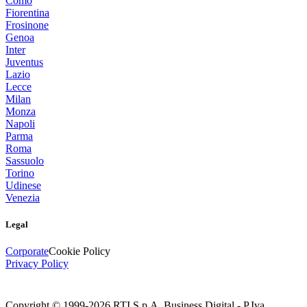
Como
Fiorentina
Frosinone
Genoa
Inter
Juventus
Lazio
Lecce
Milan
Monza
Napoli
Parma
Roma
Sassuolo
Torino
Udinese
Venezia
Legal
Corporate
Cookie Policy
Privacy Policy
Copyright © 1999-
2026
RTI S.p.A. Business Digital - P.Iva