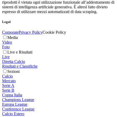
riprodotti è vietata ogni utilizzazione funzionale all’addestramento di
sistemi di intelligenza artificiale generativa. È altresì fatto divieto
espresso di utilizzare mezzi automatizzati di data scraping.
Legal
Corporate
Privacy Policy
Cookie Policy
Media
Video
Foto
Live e Risultati
Live
Diretta Calcio
Risultati e Classifiche
Sezioni
Calcio
Mercato
Serie A
Serie B
Coppa Italia
Champions League
Europa League
Conference League
Calcio Estero