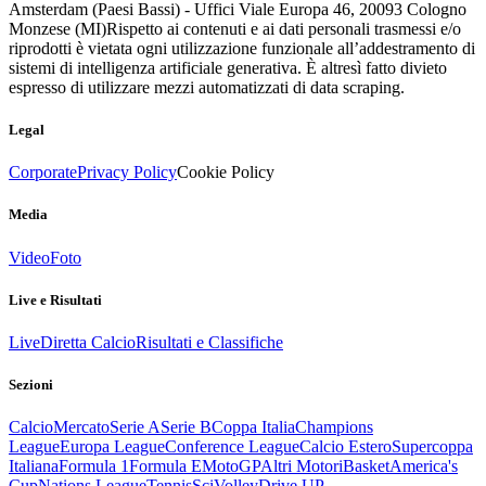
Amsterdam (Paesi Bassi) - Uffici Viale Europa 46, 20093 Cologno
Monzese (MI)
Rispetto ai contenuti e ai dati personali trasmessi e/o
riprodotti è vietata ogni utilizzazione funzionale all’addestramento di
sistemi di intelligenza artificiale generativa. È altresì fatto divieto
espresso di utilizzare mezzi automatizzati di data scraping.
Legal
Corporate
Privacy Policy
Cookie Policy
Media
Video
Foto
Live e Risultati
Live
Diretta Calcio
Risultati e Classifiche
Sezioni
Calcio
Mercato
Serie A
Serie B
Coppa Italia
Champions
League
Europa League
Conference League
Calcio Estero
Supercoppa
Italiana
Formula 1
Formula E
MotoGP
Altri Motori
Basket
America's
Cup
Nations League
Tennis
Sci
Volley
Drive UP