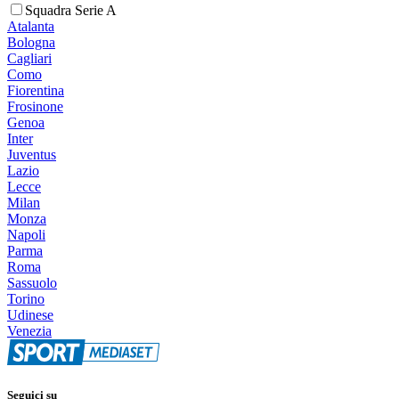
Squadra Serie A
Atalanta
Bologna
Cagliari
Como
Fiorentina
Frosinone
Genoa
Inter
Juventus
Lazio
Lecce
Milan
Monza
Napoli
Parma
Roma
Sassuolo
Torino
Udinese
Venezia
Seguici su