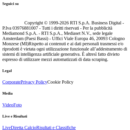
Seguici su
Copyright © 1999-
2026
RTI S.p.A. Business Digital -
P.Iva 03976881007 - Tutti i diritti riservati - Per la pubblicità
Mediamond S.p.A. - RTI S.p.A., Mediaset N.V., sede legale
Amsterdam (Paesi Bassi) - Uffici Viale Europa 46, 20093 Cologno
Monzese (MI)
Rispetto ai contenuti e ai dati personali trasmessi e/o
riprodotti è vietata ogni utilizzazione funzionale all’addestramento di
sistemi di intelligenza artificiale generativa. È altresì fatto divieto
espresso di utilizzare mezzi automatizzati di data scraping.
Legal
Corporate
Privacy Policy
Cookie Policy
Media
Video
Foto
Live e Risultati
Live
Diretta Calcio
Risultati e Classifiche