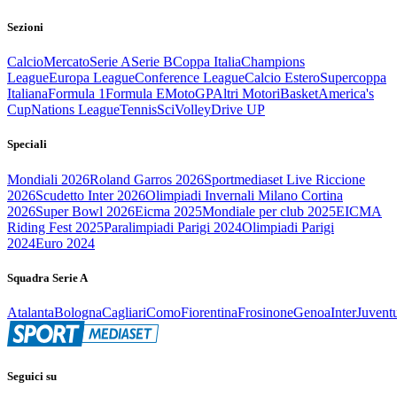
Sezioni
Calcio
Mercato
Serie A
Serie B
Coppa Italia
Champions
League
Europa League
Conference League
Calcio Estero
Supercoppa
Italiana
Formula 1
Formula E
MotoGP
Altri Motori
Basket
America's
Cup
Nations League
Tennis
Sci
Volley
Drive UP
Speciali
Mondiali 2026
Roland Garros 2026
Sportmediaset Live Riccione
2026
Scudetto Inter 2026
Olimpiadi Invernali Milano Cortina
2026
Super Bowl 2026
Eicma 2025
Mondiale per club 2025
EICMA
Riding Fest 2025
Paralimpiadi Parigi 2024
Olimpiadi Parigi
2024
Euro 2024
Squadra Serie A
Atalanta
Bologna
Cagliari
Como
Fiorentina
Frosinone
Genoa
Inter
Juvent
Seguici su