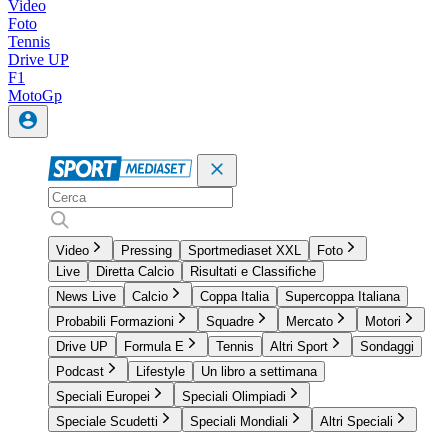
Video
Foto
Tennis
Drive UP
F1
MotoGp
Video
Pressing
Sportmediaset XXL
Foto
Live
Diretta Calcio
Risultati e Classifiche
News Live
Calcio
Coppa Italia
Supercoppa Italiana
Probabili Formazioni
Squadre
Mercato
Motori
Drive UP
Formula E
Tennis
Altri Sport
Sondaggi
Podcast
Lifestyle
Un libro a settimana
Speciali Europei
Speciali Olimpiadi
Speciale Scudetti
Speciali Mondiali
Altri Speciali