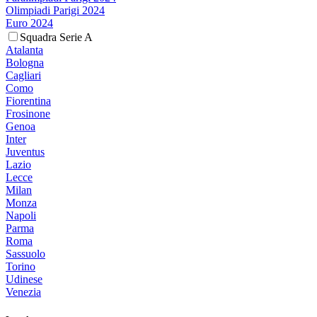
Olimpiadi Parigi 2024
Euro 2024
Squadra Serie A
Atalanta
Bologna
Cagliari
Como
Fiorentina
Frosinone
Genoa
Inter
Juventus
Lazio
Lecce
Milan
Monza
Napoli
Parma
Roma
Sassuolo
Torino
Udinese
Venezia