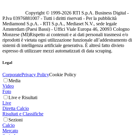
Copyright © 1999-
2026
RTI S.p.A. Business Digital -
P.Iva 03976881007 - Tutti i diritti riservati - Per la pubblicità
Mediamond S.p.A. - RTI S.p.A., Mediaset N.V., sede legale
Amsterdam (Paesi Bassi) - Uffici Viale Europa 46, 20093 Cologno
Monzese (MI)
Rispetto ai contenuti e ai dati personali trasmessi e/o
riprodotti è vietata ogni utilizzazione funzionale all’addestramento di
sistemi di intelligenza artificiale generativa. È altresì fatto divieto
espresso di utilizzare mezzi automatizzati di data scraping.
Legal
Corporate
Privacy Policy
Cookie Policy
Media
Video
Foto
Live e Risultati
Live
Diretta Calcio
Risultati e Classifiche
Sezioni
Calcio
Mercato