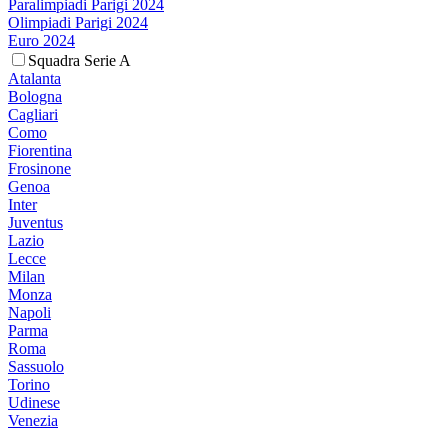
Paralimpiadi Parigi 2024
Olimpiadi Parigi 2024
Euro 2024
Squadra Serie A
Atalanta
Bologna
Cagliari
Como
Fiorentina
Frosinone
Genoa
Inter
Juventus
Lazio
Lecce
Milan
Monza
Napoli
Parma
Roma
Sassuolo
Torino
Udinese
Venezia