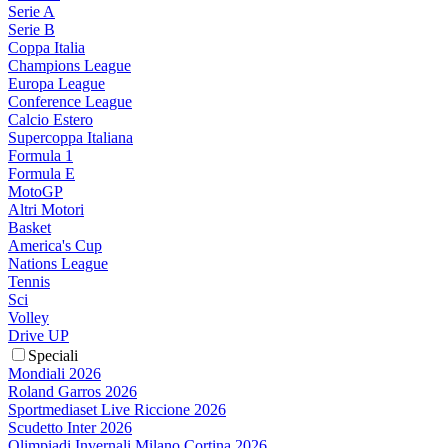
Serie A
Serie B
Coppa Italia
Champions League
Europa League
Conference League
Calcio Estero
Supercoppa Italiana
Formula 1
Formula E
MotoGP
Altri Motori
Basket
America's Cup
Nations League
Tennis
Sci
Volley
Drive UP
Speciali
Mondiali 2026
Roland Garros 2026
Sportmediaset Live Riccione 2026
Scudetto Inter 2026
Olimpiadi Invernali Milano Cortina 2026