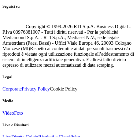
Seguici su
Copyright © 1999-
2026
RTI S.p.A. Business Digital -
P.Iva 03976881007 - Tutti i diritti riservati - Per la pubblicità
Mediamond S.p.A. - RTI S.p.A., Mediaset N.V., sede legale
Amsterdam (Paesi Bassi) - Uffici Viale Europa 46, 20093 Cologno
Monzese (MI)
Rispetto ai contenuti e ai dati personali trasmessi e/o
riprodotti è vietata ogni utilizzazione funzionale all’addestramento di
sistemi di intelligenza artificiale generativa. È altresì fatto divieto
espresso di utilizzare mezzi automatizzati di data scraping.
Legal
Corporate
Privacy Policy
Cookie Policy
Media
Video
Foto
Live e Risultati
Live
Diretta Calcio
Risultati e Classifiche