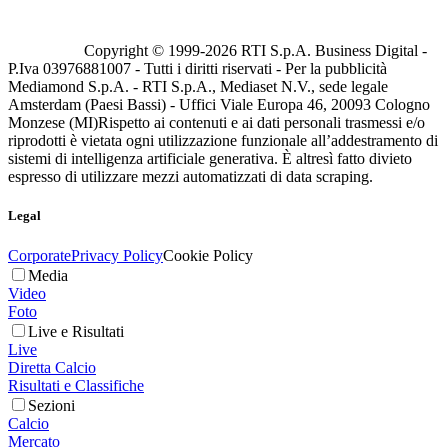
Copyright © 1999-
2026
RTI S.p.A. Business Digital -
P.Iva 03976881007 - Tutti i diritti riservati - Per la pubblicità
Mediamond S.p.A. - RTI S.p.A., Mediaset N.V., sede legale
Amsterdam (Paesi Bassi) - Uffici Viale Europa 46, 20093 Cologno
Monzese (MI)
Rispetto ai contenuti e ai dati personali trasmessi e/o
riprodotti è vietata ogni utilizzazione funzionale all’addestramento di
sistemi di intelligenza artificiale generativa. È altresì fatto divieto
espresso di utilizzare mezzi automatizzati di data scraping.
Legal
Corporate
Privacy Policy
Cookie Policy
Media
Video
Foto
Live e Risultati
Live
Diretta Calcio
Risultati e Classifiche
Sezioni
Calcio
Mercato