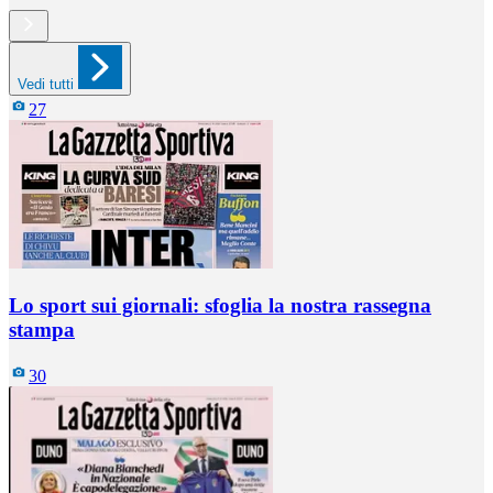
Vedi tutti
27
Lo sport sui giornali: sfoglia la nostra rassegna
stampa
30