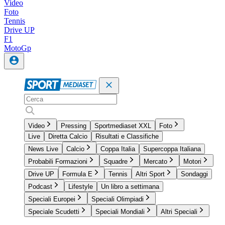
Video
Foto
Tennis
Drive UP
F1
MotoGp
Video
Pressing
Sportmediaset XXL
Foto
Live
Diretta Calcio
Risultati e Classifiche
News Live
Calcio
Coppa Italia
Supercoppa Italiana
Probabili Formazioni
Squadre
Mercato
Motori
Drive UP
Formula E
Tennis
Altri Sport
Sondaggi
Podcast
Lifestyle
Un libro a settimana
Speciali Europei
Speciali Olimpiadi
Speciale Scudetti
Speciali Mondiali
Altri Speciali