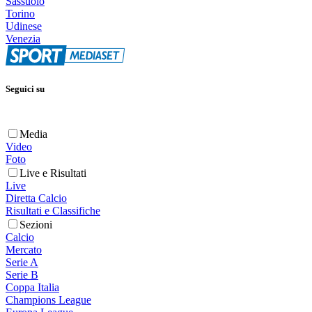
Sassuolo
Torino
Udinese
Venezia
Seguici su
Media
Video
Foto
Live e Risultati
Live
Diretta Calcio
Risultati e Classifiche
Sezioni
Calcio
Mercato
Serie A
Serie B
Coppa Italia
Champions League