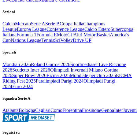
Sezioni
Calcio
Mercato
Serie A
Serie B
Coppa Italia
Champions
League
Europa League
Conference League
Calcio Estero
Supercoppa
Italiana
Formula 1
Formula E
MotoGP
Altri Motori
Basket
America's
Cup
Nations League
Tennis
Sci
Volley
Drive UP
Speciali
Mondiali 2026
Roland Garros 2026
Sportmediaset Live Riccione
2026
Scudetto Inter 2026
Olimpiadi Invernali Milano Cortina
2026
Super Bowl 2026
Eicma 2025
Mondiale per club 2025
EICMA
Riding Fest 2025
Paralimpiadi Parigi 2024
Olimpiadi Parigi
2024
Euro 2024
Squadra Serie A
Atalanta
Bologna
Cagliari
Como
Fiorentina
Frosinone
Genoa
Inter
Juvent
Seguici su