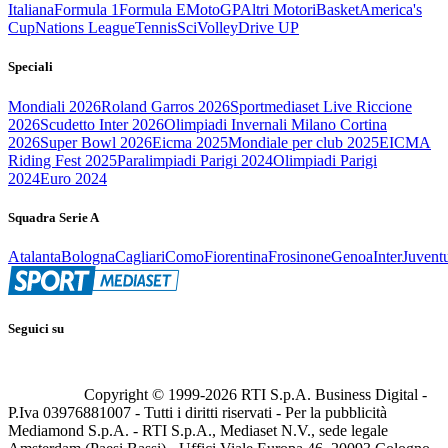
Italiana
Formula 1
Formula E
MotoGP
Altri Motori
Basket
America's
Cup
Nations League
Tennis
Sci
Volley
Drive UP
Speciali
Mondiali 2026
Roland Garros 2026
Sportmediaset Live Riccione
2026
Scudetto Inter 2026
Olimpiadi Invernali Milano Cortina
2026
Super Bowl 2026
Eicma 2025
Mondiale per club 2025
EICMA
Riding Fest 2025
Paralimpiadi Parigi 2024
Olimpiadi Parigi
2024
Euro 2024
Squadra Serie A
Atalanta
Bologna
Cagliari
Como
Fiorentina
Frosinone
Genoa
Inter
Juvent
Seguici su
Copyright © 1999-
2026
RTI S.p.A. Business Digital -
P.Iva 03976881007 - Tutti i diritti riservati - Per la pubblicità
Mediamond S.p.A. - RTI S.p.A., Mediaset N.V., sede legale