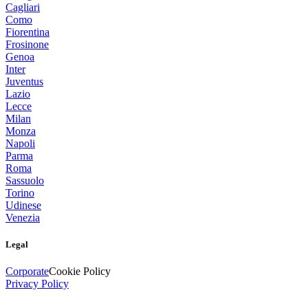
Cagliari
Como
Fiorentina
Frosinone
Genoa
Inter
Juventus
Lazio
Lecce
Milan
Monza
Napoli
Parma
Roma
Sassuolo
Torino
Udinese
Venezia
Legal
Corporate
Cookie Policy
Privacy Policy