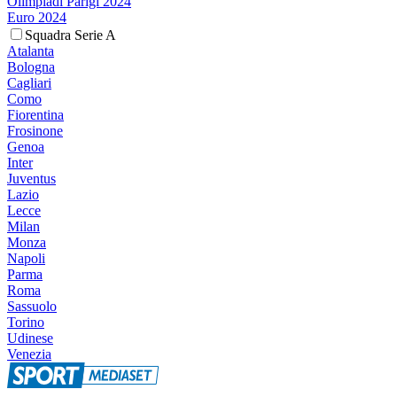
Olimpiadi Parigi 2024
Euro 2024
Squadra Serie A
Atalanta
Bologna
Cagliari
Como
Fiorentina
Frosinone
Genoa
Inter
Juventus
Lazio
Lecce
Milan
Monza
Napoli
Parma
Roma
Sassuolo
Torino
Udinese
Venezia