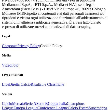
P.Iva 03976881007 - Tutti i diritti riservati - Per la pubblicità
Mediamond S.p.A. - RTI S.p.A., Mediaset N.V., sede legale
Amsterdam (Paesi Bassi) - Uffici Viale Europa 46, 20093 Cologno
Monzese (MI)
Rispetto ai contenuti e ai dati personali trasmessi e/o
riprodotti è vietata ogni utilizzazione funzionale all’addestramento di
sistemi di intelligenza artificiale generativa. È altresì fatto divieto
espresso di utilizzare mezzi automatizzati di data scraping.
Legal
Corporate
Privacy Policy
Cookie Policy
Media
Video
Foto
Live e Risultati
Live
Diretta Calcio
Risultati e Classifiche
Sezioni
Calcio
Mercato
Serie A
Serie B
Coppa Italia
Champions
League
Europa League
Conference League
Calcio Estero
Supercoppa