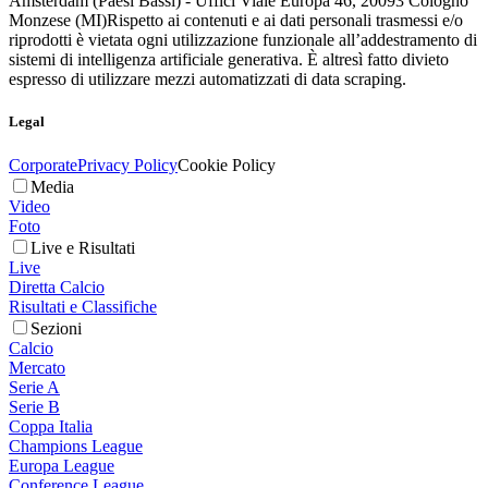
Amsterdam (Paesi Bassi) - Uffici Viale Europa 46, 20093 Cologno
Monzese (MI)
Rispetto ai contenuti e ai dati personali trasmessi e/o
riprodotti è vietata ogni utilizzazione funzionale all’addestramento di
sistemi di intelligenza artificiale generativa. È altresì fatto divieto
espresso di utilizzare mezzi automatizzati di data scraping.
Legal
Corporate
Privacy Policy
Cookie Policy
Media
Video
Foto
Live e Risultati
Live
Diretta Calcio
Risultati e Classifiche
Sezioni
Calcio
Mercato
Serie A
Serie B
Coppa Italia
Champions League
Europa League
Conference League