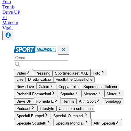
Foto
Tennis
Drive UP
F1
MotoGp
Virali
Video
Pressing
Sportmediaset XXL
Foto
Live
Diretta Calcio
Risultati e Classifiche
News Live
Calcio
Coppa Italia
Supercoppa Italiana
Probabili Formazioni
Squadre
Mercato
Motori
Drive UP
Formula E
Tennis
Altri Sport
Sondaggi
Podcast
Lifestyle
Un libro a settimana
Speciali Europei
Speciali Olimpiadi
Speciale Scudetti
Speciali Mondiali
Altri Speciali