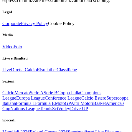
espresso di utilizzare mezzi automatizzati di data scraping.
Legal
Corporate
Privacy Policy
Cookie Policy
Media
Video
Foto
Live e Risultati
Live
Diretta Calcio
Risultati e Classifiche
Sezioni
Calcio
Mercato
Serie A
Serie B
Coppa Italia
Champions
League
Europa League
Conference League
Calcio Estero
Supercoppa
Italiana
Formula 1
Formula E
MotoGP
Altri Motori
Basket
America's
Cup
Nations League
Tennis
Sci
Volley
Drive UP
Speciali
Mondiali 2026
Roland Garros 2026
Sportmediaset Live Riccione