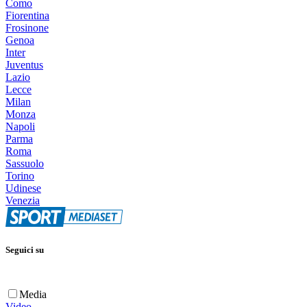
Como
Fiorentina
Frosinone
Genoa
Inter
Juventus
Lazio
Lecce
Milan
Monza
Napoli
Parma
Roma
Sassuolo
Torino
Udinese
Venezia
Seguici su
Media
Video