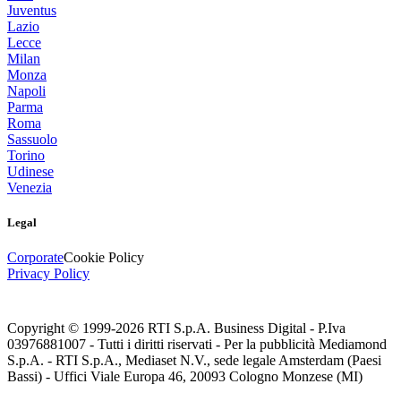
Juventus
Lazio
Lecce
Milan
Monza
Napoli
Parma
Roma
Sassuolo
Torino
Udinese
Venezia
Legal
Corporate
Cookie Policy
Privacy Policy
Copyright © 1999-
2026
RTI S.p.A. Business Digital - P.Iva
03976881007 - Tutti i diritti riservati - Per la pubblicità Mediamond
S.p.A. - RTI S.p.A., Mediaset N.V., sede legale Amsterdam (Paesi
Bassi) - Uffici Viale Europa 46, 20093 Cologno Monzese (MI)