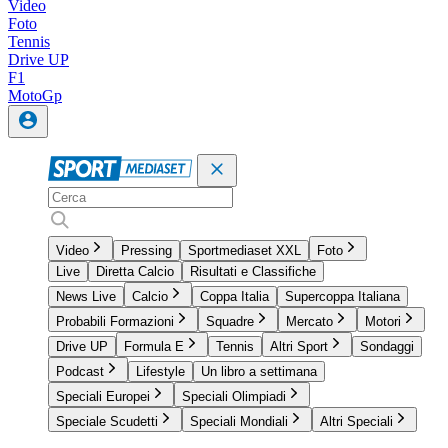
Video
Foto
Tennis
Drive UP
F1
MotoGp
Video
Pressing
Sportmediaset XXL
Foto
Live
Diretta Calcio
Risultati e Classifiche
News Live
Calcio
Coppa Italia
Supercoppa Italiana
Probabili Formazioni
Squadre
Mercato
Motori
Drive UP
Formula E
Tennis
Altri Sport
Sondaggi
Podcast
Lifestyle
Un libro a settimana
Speciali Europei
Speciali Olimpiadi
Speciale Scudetti
Speciali Mondiali
Altri Speciali