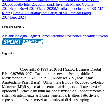
2026
Scudetto Inter 2026
Olimpiadi Invernali Milano Cortina
2026
Super Bowl 2026
Eicma 2025
Mondiale per club 2025
EICMA
Riding Fest 2025
Paralimpiadi Parigi 2024
Olimpiadi Parigi
2024
Euro 2024
Squadra Serie A
Atalanta
Bologna
Cagliari
Como
Fiorentina
Frosinone
Genoa
Inter
Juvent
Seguici su
Copyright © 1999-
2026
RTI S.p.A. Business Digital -
P.Iva 03976881007 - Tutti i diritti riservati - Per la pubblicità
Mediamond S.p.A. - RTI S.p.A., Mediaset N.V., sede legale
Amsterdam (Paesi Bassi) - Uffici Viale Europa 46, 20093 Cologno
Monzese (MI)
Rispetto ai contenuti e ai dati personali trasmessi e/o
riprodotti è vietata ogni utilizzazione funzionale all’addestramento di
sistemi di intelligenza artificiale generativa. È altresì fatto divieto
espresso di utilizzare mezzi automatizzati di data scraping.