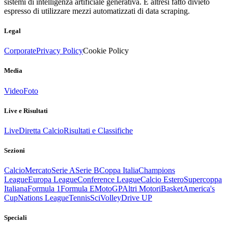
sistemi di intelligenza artificiale generativa. È altresì fatto divieto
espresso di utilizzare mezzi automatizzati di data scraping.
Legal
Corporate
Privacy Policy
Cookie Policy
Media
Video
Foto
Live e Risultati
Live
Diretta Calcio
Risultati e Classifiche
Sezioni
Calcio
Mercato
Serie A
Serie B
Coppa Italia
Champions
League
Europa League
Conference League
Calcio Estero
Supercoppa
Italiana
Formula 1
Formula E
MotoGP
Altri Motori
Basket
America's
Cup
Nations League
Tennis
Sci
Volley
Drive UP
Speciali