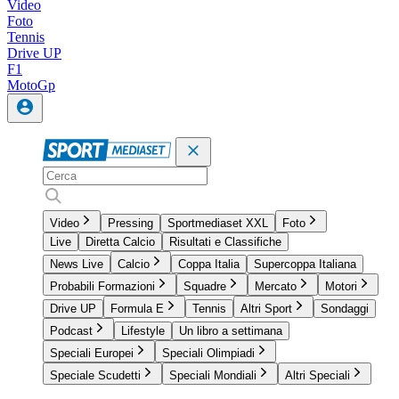
Video
Foto
Tennis
Drive UP
F1
MotoGp
Video
Pressing
Sportmediaset XXL
Foto
Live
Diretta Calcio
Risultati e Classifiche
News Live
Calcio
Coppa Italia
Supercoppa Italiana
Probabili Formazioni
Squadre
Mercato
Motori
Drive UP
Formula E
Tennis
Altri Sport
Sondaggi
Podcast
Lifestyle
Un libro a settimana
Speciali Europei
Speciali Olimpiadi
Speciale Scudetti
Speciali Mondiali
Altri Speciali