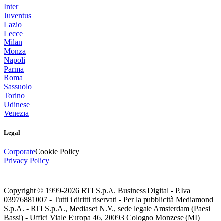
Inter
Juventus
Lazio
Lecce
Milan
Monza
Napoli
Parma
Roma
Sassuolo
Torino
Udinese
Venezia
Legal
Corporate
Cookie Policy
Privacy Policy
Copyright © 1999-
2026
RTI S.p.A. Business Digital - P.Iva
03976881007 - Tutti i diritti riservati - Per la pubblicità Mediamond
S.p.A. - RTI S.p.A., Mediaset N.V., sede legale Amsterdam (Paesi
Bassi) - Uffici Viale Europa 46, 20093 Cologno Monzese (MI)