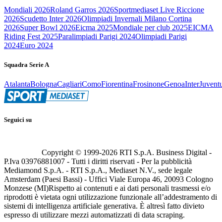
Mondiali 2026
Roland Garros 2026
Sportmediaset Live Riccione
2026
Scudetto Inter 2026
Olimpiadi Invernali Milano Cortina
2026
Super Bowl 2026
Eicma 2025
Mondiale per club 2025
EICMA
Riding Fest 2025
Paralimpiadi Parigi 2024
Olimpiadi Parigi
2024
Euro 2024
Squadra Serie A
Atalanta
Bologna
Cagliari
Como
Fiorentina
Frosinone
Genoa
Inter
Juvent
Seguici su
Copyright © 1999-
2026
RTI S.p.A. Business Digital -
P.Iva 03976881007 - Tutti i diritti riservati - Per la pubblicità
Mediamond S.p.A. - RTI S.p.A., Mediaset N.V., sede legale
Amsterdam (Paesi Bassi) - Uffici Viale Europa 46, 20093 Cologno
Monzese (MI)
Rispetto ai contenuti e ai dati personali trasmessi e/o
riprodotti è vietata ogni utilizzazione funzionale all’addestramento di
sistemi di intelligenza artificiale generativa. È altresì fatto divieto
espresso di utilizzare mezzi automatizzati di data scraping.