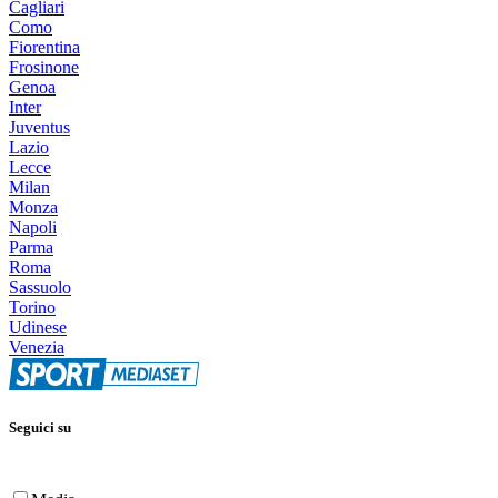
Cagliari
Como
Fiorentina
Frosinone
Genoa
Inter
Juventus
Lazio
Lecce
Milan
Monza
Napoli
Parma
Roma
Sassuolo
Torino
Udinese
Venezia
Seguici su