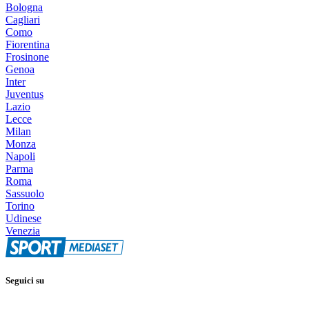
Bologna
Cagliari
Como
Fiorentina
Frosinone
Genoa
Inter
Juventus
Lazio
Lecce
Milan
Monza
Napoli
Parma
Roma
Sassuolo
Torino
Udinese
Venezia
Seguici su