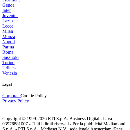
Genoa
Inter
Juventus
Lazio
Lecce
Milan
Monza
Napoli
Parma
Roma
Sassuolo
Torino
Udinese
Venezia
Legal
Corporate
Cookie Policy
Privacy Policy
Copyright © 1999-
2026
RTI S.p.A. Business Digital - P.Iva
03976881007 - Tutti i diritti riservati - Per la pubblicità Mediamond
S.p.A. - RTI S.p.A., Mediaset N.V., sede legale Amsterdam (Paesi