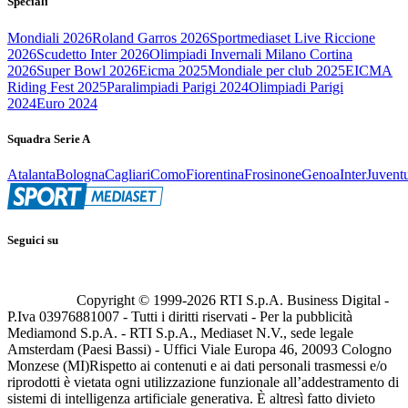
Speciali
Mondiali 2026
Roland Garros 2026
Sportmediaset Live Riccione
2026
Scudetto Inter 2026
Olimpiadi Invernali Milano Cortina
2026
Super Bowl 2026
Eicma 2025
Mondiale per club 2025
EICMA
Riding Fest 2025
Paralimpiadi Parigi 2024
Olimpiadi Parigi
2024
Euro 2024
Squadra Serie A
Atalanta
Bologna
Cagliari
Como
Fiorentina
Frosinone
Genoa
Inter
Juvent
Seguici su
Copyright © 1999-
2026
RTI S.p.A. Business Digital -
P.Iva 03976881007 - Tutti i diritti riservati - Per la pubblicità
Mediamond S.p.A. - RTI S.p.A., Mediaset N.V., sede legale
Amsterdam (Paesi Bassi) - Uffici Viale Europa 46, 20093 Cologno
Monzese (MI)
Rispetto ai contenuti e ai dati personali trasmessi e/o
riprodotti è vietata ogni utilizzazione funzionale all’addestramento di
sistemi di intelligenza artificiale generativa. È altresì fatto divieto