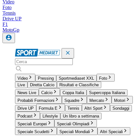
Video
Foto
Tennis
Drive UP
F1
MotoGp
Video
Pressing
Sportmediaset XXL
Foto
Live
Diretta Calcio
Risultati e Classifiche
News Live
Calcio
Coppa Italia
Supercoppa Italiana
Probabili Formazioni
Squadre
Mercato
Motori
Drive UP
Formula E
Tennis
Altri Sport
Sondaggi
Podcast
Lifestyle
Un libro a settimana
Speciali Europei
Speciali Olimpiadi
Speciale Scudetti
Speciali Mondiali
Altri Speciali