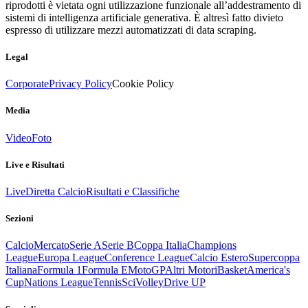
riprodotti è vietata ogni utilizzazione funzionale all’addestramento di
sistemi di intelligenza artificiale generativa. È altresì fatto divieto
espresso di utilizzare mezzi automatizzati di data scraping.
Legal
Corporate
Privacy Policy
Cookie Policy
Media
Video
Foto
Live e Risultati
Live
Diretta Calcio
Risultati e Classifiche
Sezioni
Calcio
Mercato
Serie A
Serie B
Coppa Italia
Champions
League
Europa League
Conference League
Calcio Estero
Supercoppa
Italiana
Formula 1
Formula E
MotoGP
Altri Motori
Basket
America's
Cup
Nations League
Tennis
Sci
Volley
Drive UP