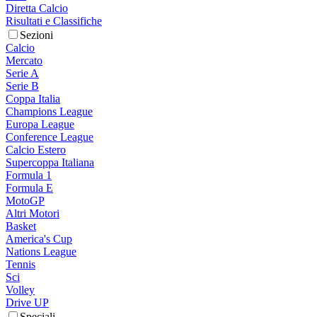
Diretta Calcio
Risultati e Classifiche
Sezioni
Calcio
Mercato
Serie A
Serie B
Coppa Italia
Champions League
Europa League
Conference League
Calcio Estero
Supercoppa Italiana
Formula 1
Formula E
MotoGP
Altri Motori
Basket
America's Cup
Nations League
Tennis
Sci
Volley
Drive UP
Speciali