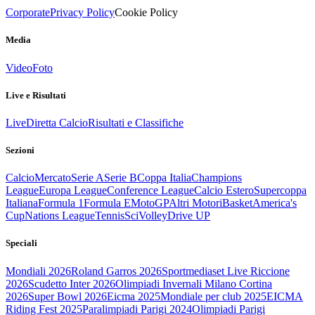
Corporate
Privacy Policy
Cookie Policy
Media
Video
Foto
Live e Risultati
Live
Diretta Calcio
Risultati e Classifiche
Sezioni
Calcio
Mercato
Serie A
Serie B
Coppa Italia
Champions
League
Europa League
Conference League
Calcio Estero
Supercoppa
Italiana
Formula 1
Formula E
MotoGP
Altri Motori
Basket
America's
Cup
Nations League
Tennis
Sci
Volley
Drive UP
Speciali
Mondiali 2026
Roland Garros 2026
Sportmediaset Live Riccione
2026
Scudetto Inter 2026
Olimpiadi Invernali Milano Cortina
2026
Super Bowl 2026
Eicma 2025
Mondiale per club 2025
EICMA
Riding Fest 2025
Paralimpiadi Parigi 2024
Olimpiadi Parigi