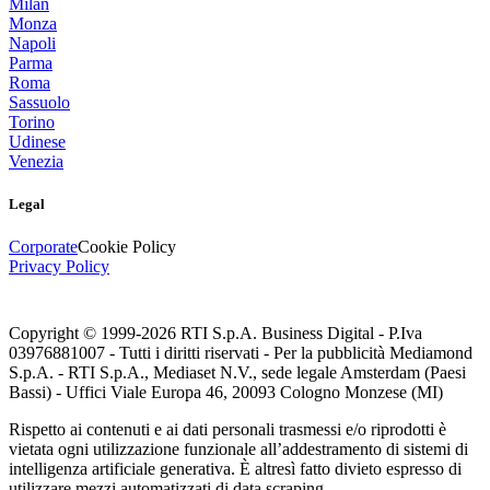
Milan
Monza
Napoli
Parma
Roma
Sassuolo
Torino
Udinese
Venezia
Legal
Corporate
Cookie Policy
Privacy Policy
Copyright © 1999-
2026
RTI S.p.A. Business Digital - P.Iva
03976881007 - Tutti i diritti riservati - Per la pubblicità Mediamond
S.p.A. - RTI S.p.A., Mediaset N.V., sede legale Amsterdam (Paesi
Bassi) - Uffici Viale Europa 46, 20093 Cologno Monzese (MI)
Rispetto ai contenuti e ai dati personali trasmessi e/o riprodotti è
vietata ogni utilizzazione funzionale all’addestramento di sistemi di
intelligenza artificiale generativa. È altresì fatto divieto espresso di
utilizzare mezzi automatizzati di data scraping.