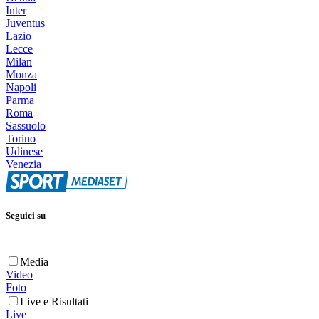
Inter
Juventus
Lazio
Lecce
Milan
Monza
Napoli
Parma
Roma
Sassuolo
Torino
Udinese
Venezia
Seguici su
Media
Video
Foto
Live e Risultati
Live