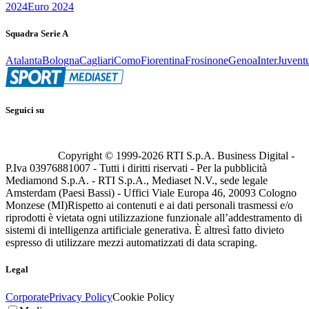
2024
Euro 2024
Squadra Serie A
Atalanta
Bologna
Cagliari
Como
Fiorentina
Frosinone
Genoa
Inter
Juvent
Seguici su
Copyright © 1999-
2026
RTI S.p.A. Business Digital -
P.Iva 03976881007 - Tutti i diritti riservati - Per la pubblicità
Mediamond S.p.A. - RTI S.p.A., Mediaset N.V., sede legale
Amsterdam (Paesi Bassi) - Uffici Viale Europa 46, 20093 Cologno
Monzese (MI)
Rispetto ai contenuti e ai dati personali trasmessi e/o
riprodotti è vietata ogni utilizzazione funzionale all’addestramento di
sistemi di intelligenza artificiale generativa. È altresì fatto divieto
espresso di utilizzare mezzi automatizzati di data scraping.
Legal
Corporate
Privacy Policy
Cookie Policy