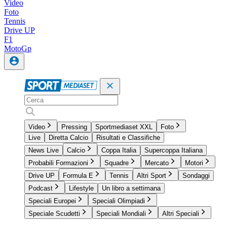
Video
Foto
Tennis
Drive UP
F1
MotoGp
Video
Pressing
Sportmediaset XXL
Foto
Live
Diretta Calcio
Risultati e Classifiche
News Live
Calcio
Coppa Italia
Supercoppa Italiana
Probabili Formazioni
Squadre
Mercato
Motori
Drive UP
Formula E
Tennis
Altri Sport
Sondaggi
Podcast
Lifestyle
Un libro a settimana
Speciali Europei
Speciali Olimpiadi
Speciale Scudetti
Speciali Mondiali
Altri Speciali