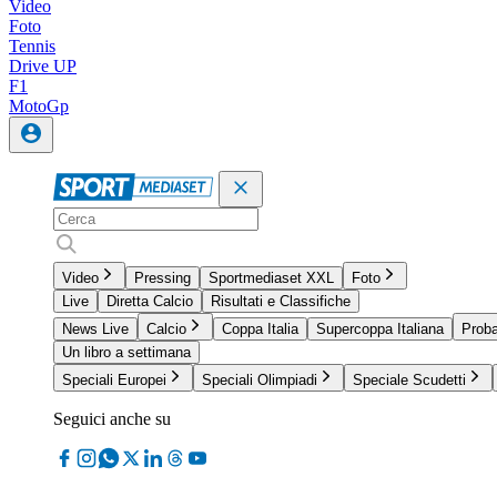
Video
Foto
Tennis
Drive UP
F1
MotoGp
Video
Pressing
Sportmediaset XXL
Foto
Live
Diretta Calcio
Risultati e Classifiche
News Live
Calcio
Coppa Italia
Supercoppa Italiana
Proba
Un libro a settimana
Speciali Europei
Speciali Olimpiadi
Speciale Scudetti
Seguici anche su