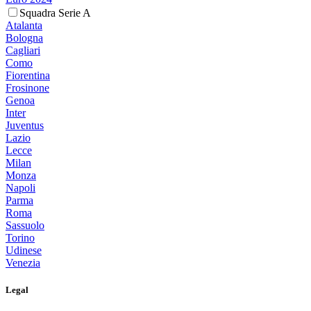
Squadra Serie A
Atalanta
Bologna
Cagliari
Como
Fiorentina
Frosinone
Genoa
Inter
Juventus
Lazio
Lecce
Milan
Monza
Napoli
Parma
Roma
Sassuolo
Torino
Udinese
Venezia
Legal