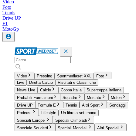
Video
Foto
Tennis
Drive UP
F1
MotoGp
Video
Pressing
Sportmediaset XXL
Foto
Live
Diretta Calcio
Risultati e Classifiche
News Live
Calcio
Coppa Italia
Supercoppa Italiana
Probabili Formazioni
Squadre
Mercato
Motori
Drive UP
Formula E
Tennis
Altri Sport
Sondaggi
Podcast
Lifestyle
Un libro a settimana
Speciali Europei
Speciali Olimpiadi
Speciale Scudetti
Speciali Mondiali
Altri Speciali