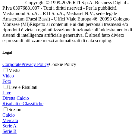
Copyright © 1999-
2026
RTI S.p.A. Business Digital -
P.Iva 03976881007 - Tutti i diritti riservati - Per la pubblicità
Mediamond S.p.A. - RTI S.p.A., Mediaset N.V., sede legale
Amsterdam (Paesi Bassi) - Uffici Viale Europa 46, 20093 Cologno
Monzese (MI)
Rispetto ai contenuti e ai dati personali trasmessi e/o
riprodotti è vietata ogni utilizzazione funzionale all’addestramento di
sistemi di intelligenza artificiale generativa. È altresì fatto divieto
espresso di utilizzare mezzi automatizzati di data scraping.
Legal
Corporate
Privacy Policy
Cookie Policy
Media
Video
Foto
Live e Risultati
Live
Diretta Calcio
Risultati e Classifiche
Sezioni
Calcio
Mercato
Serie A
Serie B