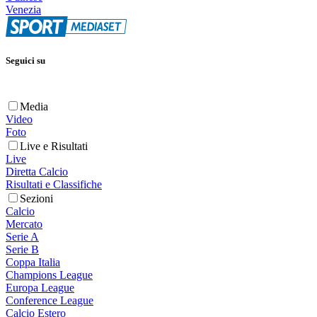
Venezia
Seguici su
Media
Video
Foto
Live e Risultati
Live
Diretta Calcio
Risultati e Classifiche
Sezioni
Calcio
Mercato
Serie A
Serie B
Coppa Italia
Champions League
Europa League
Conference League
Calcio Estero