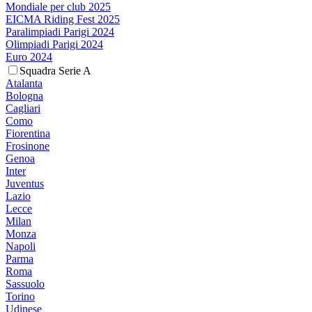
Mondiale per club 2025
EICMA Riding Fest 2025
Paralimpiadi Parigi 2024
Olimpiadi Parigi 2024
Euro 2024
Squadra Serie A
Atalanta
Bologna
Cagliari
Como
Fiorentina
Frosinone
Genoa
Inter
Juventus
Lazio
Lecce
Milan
Monza
Napoli
Parma
Roma
Sassuolo
Torino
Udinese