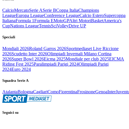
Calcio
Mercato
Serie A
Serie B
Coppa Italia
Champions
League
Europa League
Conference League
Calcio Estero
Supercoppa
Italiana
Formula 1
Formula E
MotoGP
Altri Motori
Basket
America's
Cup
Nations League
Tennis
Sci
Volley
Drive UP
Speciali
Mondiali 2026
Roland Garros 2026
Sportmediaset Live Riccione
2026
Scudetto Inter 2026
Olimpiadi Invernali Milano Cortina
2026
Super Bowl 2026
Eicma 2025
Mondiale per club 2025
EICMA
Riding Fest 2025
Paralimpiadi Parigi 2024
Olimpiadi Parigi
2024
Euro 2024
Squadra Serie A
Atalanta
Bologna
Cagliari
Como
Fiorentina
Frosinone
Genoa
Inter
Juvent
Seguici su