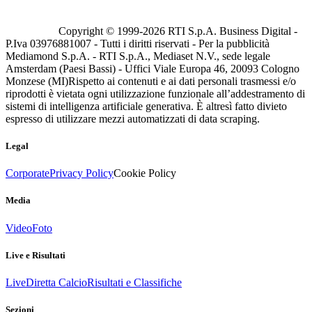
Copyright © 1999-
2026
RTI S.p.A. Business Digital -
P.Iva 03976881007 - Tutti i diritti riservati - Per la pubblicità
Mediamond S.p.A. - RTI S.p.A., Mediaset N.V., sede legale
Amsterdam (Paesi Bassi) - Uffici Viale Europa 46, 20093 Cologno
Monzese (MI)
Rispetto ai contenuti e ai dati personali trasmessi e/o
riprodotti è vietata ogni utilizzazione funzionale all’addestramento di
sistemi di intelligenza artificiale generativa. È altresì fatto divieto
espresso di utilizzare mezzi automatizzati di data scraping.
Legal
Corporate
Privacy Policy
Cookie Policy
Media
Video
Foto
Live e Risultati
Live
Diretta Calcio
Risultati e Classifiche
Sezioni