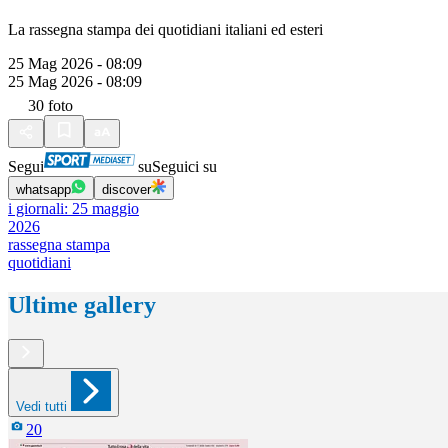
La rassegna stampa dei quotidiani italiani ed esteri
25 Mag 2026 - 08:09
25 Mag 2026 - 08:09
30
foto
Segui
su
Seguici su
whatsapp
discover
i giornali: 25 maggio
2026
rassegna stampa
quotidiani
Ultime gallery
Vedi tutti
20