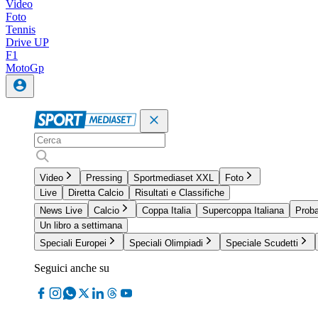
Video
Foto
Tennis
Drive UP
F1
MotoGp
Video
Pressing
Sportmediaset XXL
Foto
Live
Diretta Calcio
Risultati e Classifiche
News Live
Calcio
Coppa Italia
Supercoppa Italiana
Proba
Un libro a settimana
Speciali Europei
Speciali Olimpiadi
Speciale Scudetti
Seguici anche su