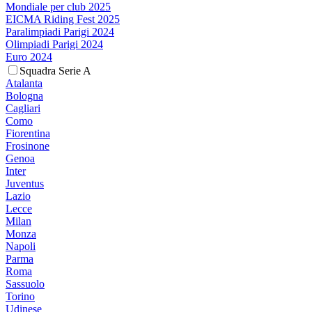
Mondiale per club 2025
EICMA Riding Fest 2025
Paralimpiadi Parigi 2024
Olimpiadi Parigi 2024
Euro 2024
Squadra Serie A
Atalanta
Bologna
Cagliari
Como
Fiorentina
Frosinone
Genoa
Inter
Juventus
Lazio
Lecce
Milan
Monza
Napoli
Parma
Roma
Sassuolo
Torino
Udinese