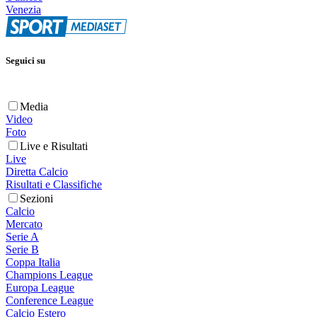
Venezia
Seguici su
Media
Video
Foto
Live e Risultati
Live
Diretta Calcio
Risultati e Classifiche
Sezioni
Calcio
Mercato
Serie A
Serie B
Coppa Italia
Champions League
Europa League
Conference League
Calcio Estero