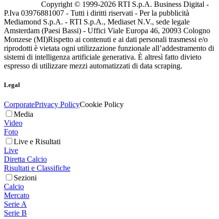
Copyright © 1999-
2026
RTI S.p.A. Business Digital -
P.Iva 03976881007 - Tutti i diritti riservati - Per la pubblicità
Mediamond S.p.A. - RTI S.p.A., Mediaset N.V., sede legale
Amsterdam (Paesi Bassi) - Uffici Viale Europa 46, 20093 Cologno
Monzese (MI)
Rispetto ai contenuti e ai dati personali trasmessi e/o
riprodotti è vietata ogni utilizzazione funzionale all’addestramento di
sistemi di intelligenza artificiale generativa. È altresì fatto divieto
espresso di utilizzare mezzi automatizzati di data scraping.
Legal
Corporate
Privacy Policy
Cookie Policy
Media
Video
Foto
Live e Risultati
Live
Diretta Calcio
Risultati e Classifiche
Sezioni
Calcio
Mercato
Serie A
Serie B