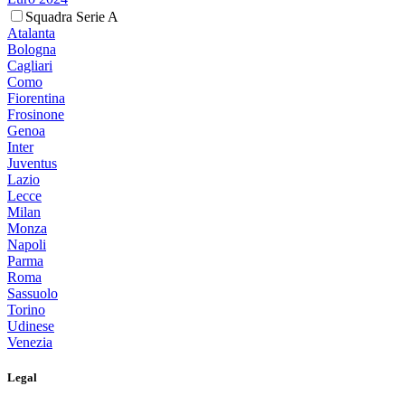
Squadra Serie A
Atalanta
Bologna
Cagliari
Como
Fiorentina
Frosinone
Genoa
Inter
Juventus
Lazio
Lecce
Milan
Monza
Napoli
Parma
Roma
Sassuolo
Torino
Udinese
Venezia
Legal