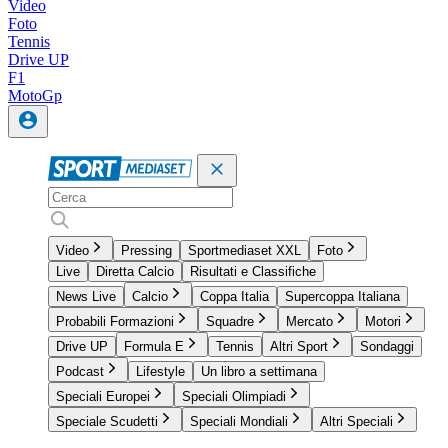
Video
Foto
Tennis
Drive UP
F1
MotoGp
Video
Pressing
Sportmediaset XXL
Foto
Live
Diretta Calcio
Risultati e Classifiche
News Live
Calcio
Coppa Italia
Supercoppa Italiana
Probabili Formazioni
Squadre
Mercato
Motori
Drive UP
Formula E
Tennis
Altri Sport
Sondaggi
Podcast
Lifestyle
Un libro a settimana
Speciali Europei
Speciali Olimpiadi
Speciale Scudetti
Speciali Mondiali
Altri Speciali