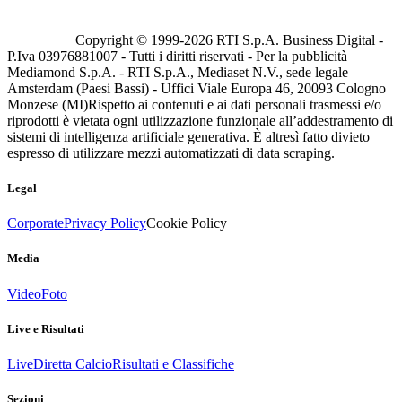
Copyright © 1999-
2026
RTI S.p.A. Business Digital -
P.Iva 03976881007 - Tutti i diritti riservati - Per la pubblicità
Mediamond S.p.A. - RTI S.p.A., Mediaset N.V., sede legale
Amsterdam (Paesi Bassi) - Uffici Viale Europa 46, 20093 Cologno
Monzese (MI)
Rispetto ai contenuti e ai dati personali trasmessi e/o
riprodotti è vietata ogni utilizzazione funzionale all’addestramento di
sistemi di intelligenza artificiale generativa. È altresì fatto divieto
espresso di utilizzare mezzi automatizzati di data scraping.
Legal
Corporate
Privacy Policy
Cookie Policy
Media
Video
Foto
Live e Risultati
Live
Diretta Calcio
Risultati e Classifiche
Sezioni