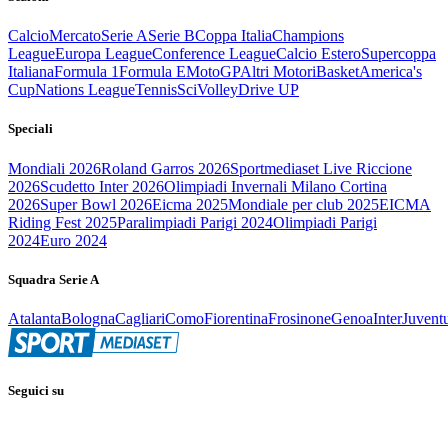
Calcio
Mercato
Serie A
Serie B
Coppa Italia
Champions
League
Europa League
Conference League
Calcio Estero
Supercoppa
Italiana
Formula 1
Formula E
MotoGP
Altri Motori
Basket
America's
Cup
Nations League
Tennis
Sci
Volley
Drive UP
Speciali
Mondiali 2026
Roland Garros 2026
Sportmediaset Live Riccione
2026
Scudetto Inter 2026
Olimpiadi Invernali Milano Cortina
2026
Super Bowl 2026
Eicma 2025
Mondiale per club 2025
EICMA
Riding Fest 2025
Paralimpiadi Parigi 2024
Olimpiadi Parigi
2024
Euro 2024
Squadra Serie A
Atalanta
Bologna
Cagliari
Como
Fiorentina
Frosinone
Genoa
Inter
Juvent
Seguici su