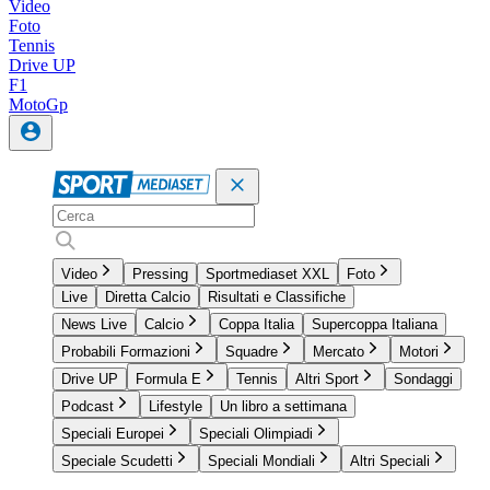
Video
Foto
Tennis
Drive UP
F1
MotoGp
Video
Pressing
Sportmediaset XXL
Foto
Live
Diretta Calcio
Risultati e Classifiche
News Live
Calcio
Coppa Italia
Supercoppa Italiana
Probabili Formazioni
Squadre
Mercato
Motori
Drive UP
Formula E
Tennis
Altri Sport
Sondaggi
Podcast
Lifestyle
Un libro a settimana
Speciali Europei
Speciali Olimpiadi
Speciale Scudetti
Speciali Mondiali
Altri Speciali