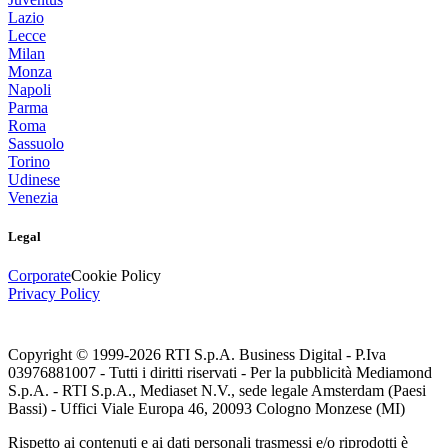
Lazio
Lecce
Milan
Monza
Napoli
Parma
Roma
Sassuolo
Torino
Udinese
Venezia
Legal
Corporate
Cookie Policy
Privacy Policy
Copyright © 1999-
2026
RTI S.p.A. Business Digital - P.Iva
03976881007 - Tutti i diritti riservati - Per la pubblicità Mediamond
S.p.A. - RTI S.p.A., Mediaset N.V., sede legale Amsterdam (Paesi
Bassi) - Uffici Viale Europa 46, 20093 Cologno Monzese (MI)
Rispetto ai contenuti e ai dati personali trasmessi e/o riprodotti è