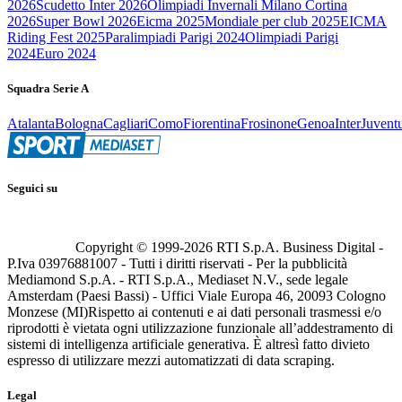
2026
Scudetto Inter 2026
Olimpiadi Invernali Milano Cortina
2026
Super Bowl 2026
Eicma 2025
Mondiale per club 2025
EICMA
Riding Fest 2025
Paralimpiadi Parigi 2024
Olimpiadi Parigi
2024
Euro 2024
Squadra Serie A
Atalanta
Bologna
Cagliari
Como
Fiorentina
Frosinone
Genoa
Inter
Juvent
Seguici su
Copyright © 1999-
2026
RTI S.p.A. Business Digital -
P.Iva 03976881007 - Tutti i diritti riservati - Per la pubblicità
Mediamond S.p.A. - RTI S.p.A., Mediaset N.V., sede legale
Amsterdam (Paesi Bassi) - Uffici Viale Europa 46, 20093 Cologno
Monzese (MI)
Rispetto ai contenuti e ai dati personali trasmessi e/o
riprodotti è vietata ogni utilizzazione funzionale all’addestramento di
sistemi di intelligenza artificiale generativa. È altresì fatto divieto
espresso di utilizzare mezzi automatizzati di data scraping.
Legal