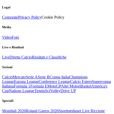
Legal
Corporate
Privacy Policy
Cookie Policy
Media
Video
Foto
Live e Risultati
Live
Diretta Calcio
Risultati e Classifiche
Sezioni
Calcio
Mercato
Serie A
Serie B
Coppa Italia
Champions
League
Europa League
Conference League
Calcio Estero
Supercoppa
Italiana
Formula 1
Formula E
MotoGP
Altri Motori
Basket
America's
Cup
Nations League
Tennis
Sci
Volley
Drive UP
Speciali
Mondiali 2026
Roland Garros 2026
Sportmediaset Live Riccione