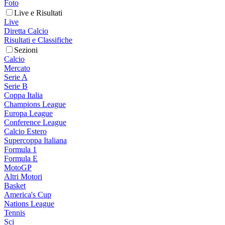
Foto
Live e Risultati
Live
Diretta Calcio
Risultati e Classifiche
Sezioni
Calcio
Mercato
Serie A
Serie B
Coppa Italia
Champions League
Europa League
Conference League
Calcio Estero
Supercoppa Italiana
Formula 1
Formula E
MotoGP
Altri Motori
Basket
America's Cup
Nations League
Tennis
Sci