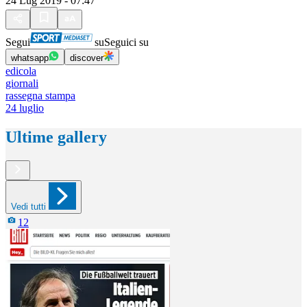
24 Lug 2019 - 07:47
Segui
su
Seguici su
whatsapp
discover
edicola
giornali
rassegna stampa
24 luglio
Ultime gallery
Vedi tutti
12