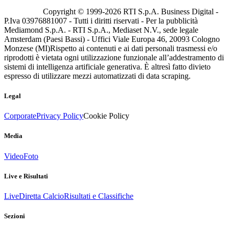
Copyright © 1999-
2026
RTI S.p.A. Business Digital -
P.Iva 03976881007 - Tutti i diritti riservati - Per la pubblicità
Mediamond S.p.A. - RTI S.p.A., Mediaset N.V., sede legale
Amsterdam (Paesi Bassi) - Uffici Viale Europa 46, 20093 Cologno
Monzese (MI)
Rispetto ai contenuti e ai dati personali trasmessi e/o
riprodotti è vietata ogni utilizzazione funzionale all’addestramento di
sistemi di intelligenza artificiale generativa. È altresì fatto divieto
espresso di utilizzare mezzi automatizzati di data scraping.
Legal
Corporate
Privacy Policy
Cookie Policy
Media
Video
Foto
Live e Risultati
Live
Diretta Calcio
Risultati e Classifiche
Sezioni