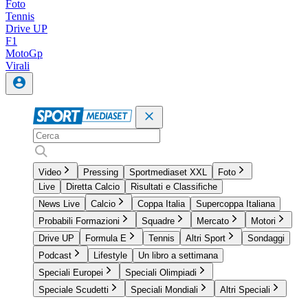
Foto
Tennis
Drive UP
F1
MotoGp
Virali
Video
Pressing
Sportmediaset XXL
Foto
Live
Diretta Calcio
Risultati e Classifiche
News Live
Calcio
Coppa Italia
Supercoppa Italiana
Probabili Formazioni
Squadre
Mercato
Motori
Drive UP
Formula E
Tennis
Altri Sport
Sondaggi
Podcast
Lifestyle
Un libro a settimana
Speciali Europei
Speciali Olimpiadi
Speciale Scudetti
Speciali Mondiali
Altri Speciali