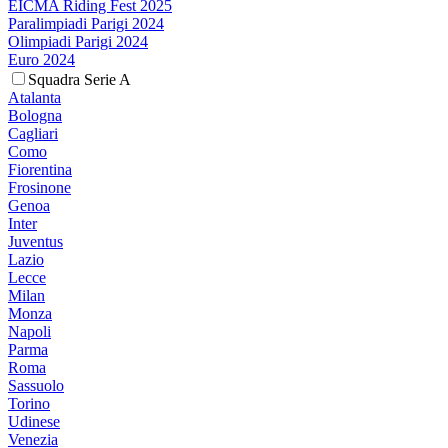
EICMA Riding Fest 2025
Paralimpiadi Parigi 2024
Olimpiadi Parigi 2024
Euro 2024
Squadra Serie A
Atalanta
Bologna
Cagliari
Como
Fiorentina
Frosinone
Genoa
Inter
Juventus
Lazio
Lecce
Milan
Monza
Napoli
Parma
Roma
Sassuolo
Torino
Udinese
Venezia