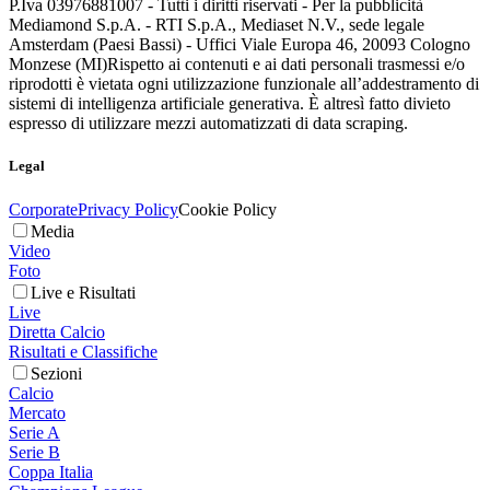
P.Iva 03976881007 - Tutti i diritti riservati - Per la pubblicità
Mediamond S.p.A. - RTI S.p.A., Mediaset N.V., sede legale
Amsterdam (Paesi Bassi) - Uffici Viale Europa 46, 20093 Cologno
Monzese (MI)
Rispetto ai contenuti e ai dati personali trasmessi e/o
riprodotti è vietata ogni utilizzazione funzionale all’addestramento di
sistemi di intelligenza artificiale generativa. È altresì fatto divieto
espresso di utilizzare mezzi automatizzati di data scraping.
Legal
Corporate
Privacy Policy
Cookie Policy
Media
Video
Foto
Live e Risultati
Live
Diretta Calcio
Risultati e Classifiche
Sezioni
Calcio
Mercato
Serie A
Serie B
Coppa Italia