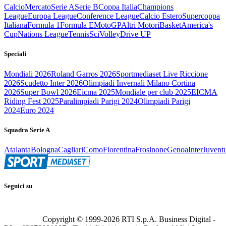
Calcio
Mercato
Serie A
Serie B
Coppa Italia
Champions
League
Europa League
Conference League
Calcio Estero
Supercoppa
Italiana
Formula 1
Formula E
MotoGP
Altri Motori
Basket
America's
Cup
Nations League
Tennis
Sci
Volley
Drive UP
Speciali
Mondiali 2026
Roland Garros 2026
Sportmediaset Live Riccione
2026
Scudetto Inter 2026
Olimpiadi Invernali Milano Cortina
2026
Super Bowl 2026
Eicma 2025
Mondiale per club 2025
EICMA
Riding Fest 2025
Paralimpiadi Parigi 2024
Olimpiadi Parigi
2024
Euro 2024
Squadra Serie A
Atalanta
Bologna
Cagliari
Como
Fiorentina
Frosinone
Genoa
Inter
Juvent
Seguici su
Copyright © 1999-
2026
RTI S.p.A. Business Digital -