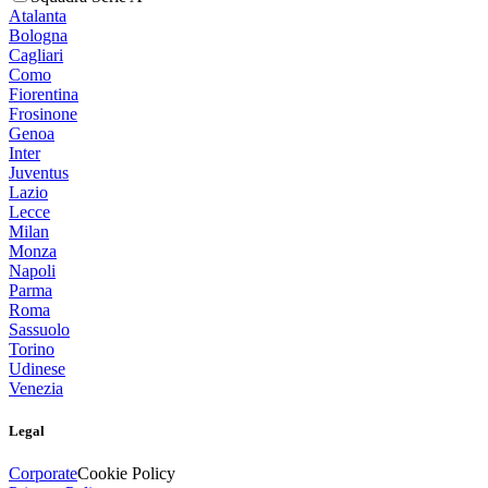
Atalanta
Bologna
Cagliari
Como
Fiorentina
Frosinone
Genoa
Inter
Juventus
Lazio
Lecce
Milan
Monza
Napoli
Parma
Roma
Sassuolo
Torino
Udinese
Venezia
Legal
Corporate
Cookie Policy