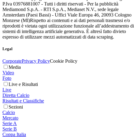
P.Iva 03976881007 - Tutti i diritti riservati - Per la pubblicità
Mediamond S.p.A. - RTI S.p.A., Mediaset N.V., sede legale
Amsterdam (Paesi Bassi) - Uffici Viale Europa 46, 20093 Cologno
Monzese (MI)
Rispetto ai contenuti e ai dati personali trasmessi e/o
riprodotti è vietata ogni utilizzazione funzionale all’addestramento di
sistemi di intelligenza artificiale generativa. È altresì fatto divieto
espresso di utilizzare mezzi automatizzati di data scraping.
Legal
Corporate
Privacy Policy
Cookie Policy
Media
Video
Foto
Live e Risultati
Live
Diretta Calcio
Risultati e Classifiche
Sezioni
Calcio
Mercato
Serie A
Serie B
Coppa Italia