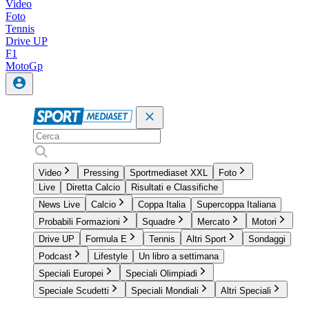
Video
Foto
Tennis
Drive UP
F1
MotoGp
Video
Pressing
Sportmediaset XXL
Foto
Live
Diretta Calcio
Risultati e Classifiche
News Live
Calcio
Coppa Italia
Supercoppa Italiana
Probabili Formazioni
Squadre
Mercato
Motori
Drive UP
Formula E
Tennis
Altri Sport
Sondaggi
Podcast
Lifestyle
Un libro a settimana
Speciali Europei
Speciali Olimpiadi
Speciale Scudetti
Speciali Mondiali
Altri Speciali