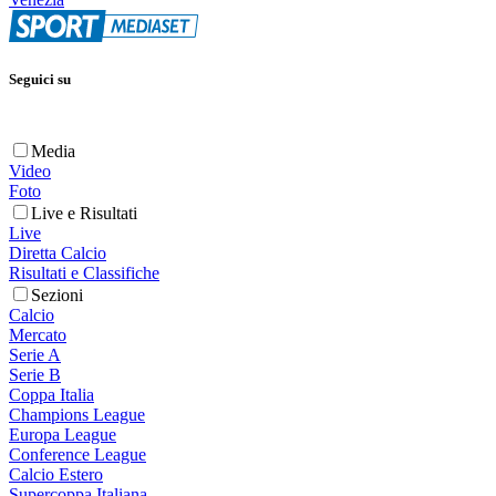
Seguici su
Media
Video
Foto
Live e Risultati
Live
Diretta Calcio
Risultati e Classifiche
Sezioni
Calcio
Mercato
Serie A
Serie B
Coppa Italia
Champions League
Europa League
Conference League
Calcio Estero
Supercoppa Italiana