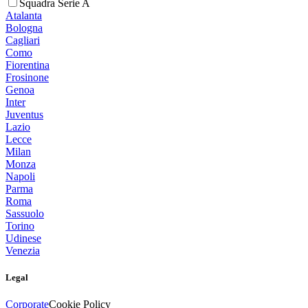
Squadra Serie A
Atalanta
Bologna
Cagliari
Como
Fiorentina
Frosinone
Genoa
Inter
Juventus
Lazio
Lecce
Milan
Monza
Napoli
Parma
Roma
Sassuolo
Torino
Udinese
Venezia
Legal
Corporate
Cookie Policy