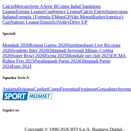
Calcio
Mercato
Serie A
Serie B
Coppa Italia
Champions
League
Europa League
Conference League
Calcio Estero
Supercoppa
Italiana
Formula 1
Formula E
MotoGP
Altri Motori
Basket
America's
Cup
Nations League
Tennis
Sci
Volley
Drive UP
Speciali
Mondiali 2026
Roland Garros 2026
Sportmediaset Live Riccione
2026
Scudetto Inter 2026
Olimpiadi Invernali Milano Cortina
2026
Super Bowl 2026
Eicma 2025
Mondiale per club 2025
EICMA
Riding Fest 2025
Paralimpiadi Parigi 2024
Olimpiadi Parigi
2024
Euro 2024
Squadra Serie A
Atalanta
Bologna
Cagliari
Como
Fiorentina
Frosinone
Genoa
Inter
Juvent
Seguici su
Copyright © 1999-
2026
RTI S.p.A. Business Digital -