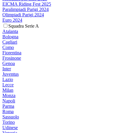
EICMA Riding Fest 2025
Paralimpiadi Parigi 2024
Olimpiadi Parigi 2024
Euro 2024
Squadra Serie A
Atalanta
Bologna
Cagliari
Como
Fiorentina
Frosinone
Genoa
Inter
Juventus
Lazio
Lecce
Milan
Monza
Napoli
Parma
Roma
Sassuolo
Torino
Udinese
Venezia