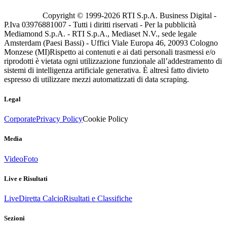
Copyright © 1999-
2026
RTI S.p.A. Business Digital -
P.Iva 03976881007 - Tutti i diritti riservati - Per la pubblicità
Mediamond S.p.A. - RTI S.p.A., Mediaset N.V., sede legale
Amsterdam (Paesi Bassi) - Uffici Viale Europa 46, 20093 Cologno
Monzese (MI)
Rispetto ai contenuti e ai dati personali trasmessi e/o
riprodotti è vietata ogni utilizzazione funzionale all’addestramento di
sistemi di intelligenza artificiale generativa. È altresì fatto divieto
espresso di utilizzare mezzi automatizzati di data scraping.
Legal
Corporate
Privacy Policy
Cookie Policy
Media
Video
Foto
Live e Risultati
Live
Diretta Calcio
Risultati e Classifiche
Sezioni