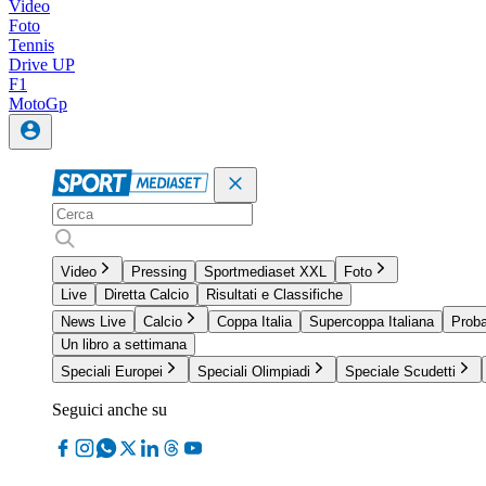
Video
Foto
Tennis
Drive UP
F1
MotoGp
Video
Pressing
Sportmediaset XXL
Foto
Live
Diretta Calcio
Risultati e Classifiche
News Live
Calcio
Coppa Italia
Supercoppa Italiana
Proba
Un libro a settimana
Speciali Europei
Speciali Olimpiadi
Speciale Scudetti
Seguici anche su