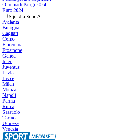
Olimpiadi Parigi 2024
Euro 2024
Squadra Serie A
Atalanta
Bologna
Cagliari
Como
Fiorentina
Frosinone
Genoa
Inter
Juventus
Lazio
Lecce
Milan
Monza
Napoli
Parma
Roma
Sassuolo
Torino
Udinese
Venezia