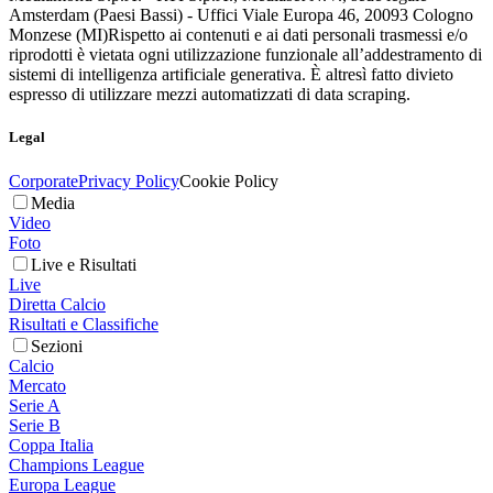
Amsterdam (Paesi Bassi) - Uffici Viale Europa 46, 20093 Cologno
Monzese (MI)
Rispetto ai contenuti e ai dati personali trasmessi e/o
riprodotti è vietata ogni utilizzazione funzionale all’addestramento di
sistemi di intelligenza artificiale generativa. È altresì fatto divieto
espresso di utilizzare mezzi automatizzati di data scraping.
Legal
Corporate
Privacy Policy
Cookie Policy
Media
Video
Foto
Live e Risultati
Live
Diretta Calcio
Risultati e Classifiche
Sezioni
Calcio
Mercato
Serie A
Serie B
Coppa Italia
Champions League
Europa League