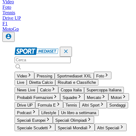
Video
Foto
Tennis
Drive UP
F1
MotoGp
Video
Pressing
Sportmediaset XXL
Foto
Live
Diretta Calcio
Risultati e Classifiche
News Live
Calcio
Coppa Italia
Supercoppa Italiana
Probabili Formazioni
Squadre
Mercato
Motori
Drive UP
Formula E
Tennis
Altri Sport
Sondaggi
Podcast
Lifestyle
Un libro a settimana
Speciali Europei
Speciali Olimpiadi
Speciale Scudetti
Speciali Mondiali
Altri Speciali