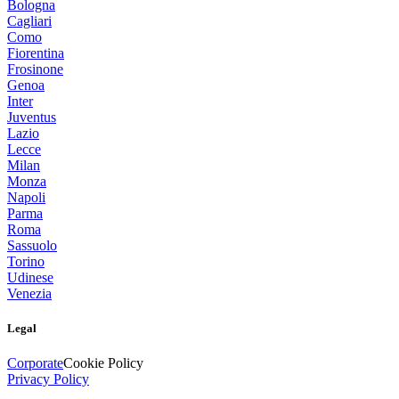
Bologna
Cagliari
Como
Fiorentina
Frosinone
Genoa
Inter
Juventus
Lazio
Lecce
Milan
Monza
Napoli
Parma
Roma
Sassuolo
Torino
Udinese
Venezia
Legal
Corporate
Cookie Policy
Privacy Policy