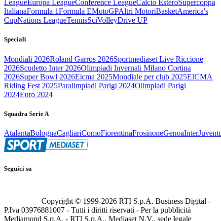
League
Europa League
Conference League
Calcio Estero
Supercoppa
Italiana
Formula 1
Formula E
MotoGP
Altri Motori
Basket
America's
Cup
Nations League
Tennis
Sci
Volley
Drive UP
Speciali
Mondiali 2026
Roland Garros 2026
Sportmediaset Live Riccione
2026
Scudetto Inter 2026
Olimpiadi Invernali Milano Cortina
2026
Super Bowl 2026
Eicma 2025
Mondiale per club 2025
EICMA
Riding Fest 2025
Paralimpiadi Parigi 2024
Olimpiadi Parigi
2024
Euro 2024
Squadra Serie A
Atalanta
Bologna
Cagliari
Como
Fiorentina
Frosinone
Genoa
Inter
Juvent
Seguici su
Copyright © 1999-
2026
RTI S.p.A. Business Digital -
P.Iva 03976881007 - Tutti i diritti riservati - Per la pubblicità
Mediamond S.p.A. - RTI S.p.A., Mediaset N.V., sede legale