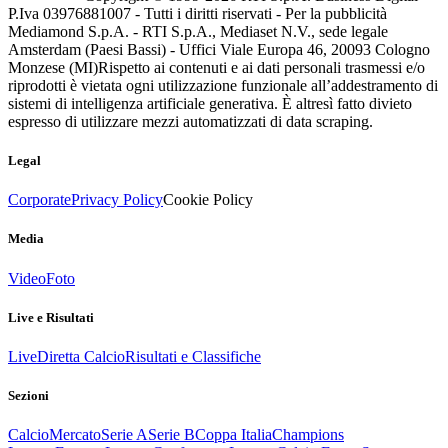
P.Iva 03976881007 - Tutti i diritti riservati - Per la pubblicità
Mediamond S.p.A. - RTI S.p.A., Mediaset N.V., sede legale
Amsterdam (Paesi Bassi) - Uffici Viale Europa 46, 20093 Cologno
Monzese (MI)
Rispetto ai contenuti e ai dati personali trasmessi e/o
riprodotti è vietata ogni utilizzazione funzionale all’addestramento di
sistemi di intelligenza artificiale generativa. È altresì fatto divieto
espresso di utilizzare mezzi automatizzati di data scraping.
Legal
Corporate
Privacy Policy
Cookie Policy
Media
Video
Foto
Live e Risultati
Live
Diretta Calcio
Risultati e Classifiche
Sezioni
Calcio
Mercato
Serie A
Serie B
Coppa Italia
Champions