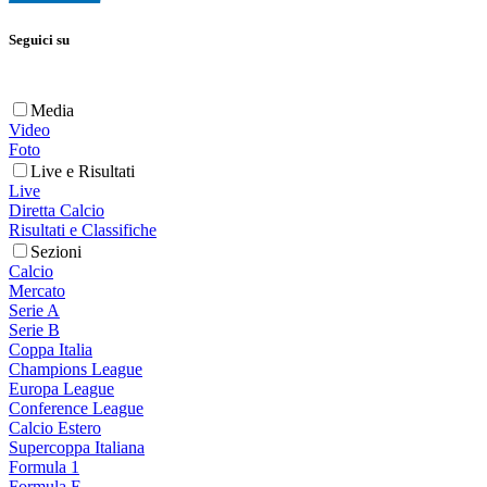
Seguici su
Media
Video
Foto
Live e Risultati
Live
Diretta Calcio
Risultati e Classifiche
Sezioni
Calcio
Mercato
Serie A
Serie B
Coppa Italia
Champions League
Europa League
Conference League
Calcio Estero
Supercoppa Italiana
Formula 1
Formula E