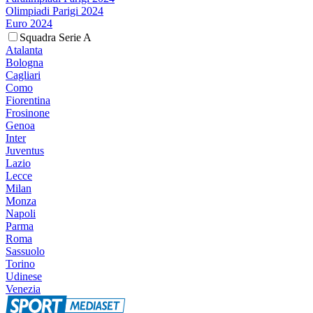
Olimpiadi Parigi 2024
Euro 2024
Squadra Serie A
Atalanta
Bologna
Cagliari
Como
Fiorentina
Frosinone
Genoa
Inter
Juventus
Lazio
Lecce
Milan
Monza
Napoli
Parma
Roma
Sassuolo
Torino
Udinese
Venezia