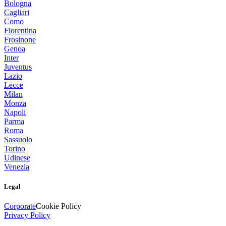
Bologna
Cagliari
Como
Fiorentina
Frosinone
Genoa
Inter
Juventus
Lazio
Lecce
Milan
Monza
Napoli
Parma
Roma
Sassuolo
Torino
Udinese
Venezia
Legal
Corporate
Cookie Policy
Privacy Policy