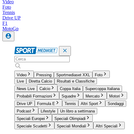
Video
Foto
Tennis
Drive UP
F1
MotoGp
Video
Pressing
Sportmediaset XXL
Foto
Live
Diretta Calcio
Risultati e Classifiche
News Live
Calcio
Coppa Italia
Supercoppa Italiana
Probabili Formazioni
Squadre
Mercato
Motori
Drive UP
Formula E
Tennis
Altri Sport
Sondaggi
Podcast
Lifestyle
Un libro a settimana
Speciali Europei
Speciali Olimpiadi
Speciale Scudetti
Speciali Mondiali
Altri Speciali