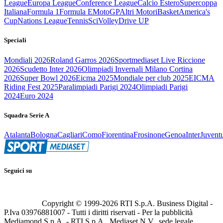
League
Europa League
Conference League
Calcio Estero
Supercoppa
Italiana
Formula 1
Formula E
MotoGP
Altri Motori
Basket
America's
Cup
Nations League
Tennis
Sci
Volley
Drive UP
Speciali
Mondiali 2026
Roland Garros 2026
Sportmediaset Live Riccione
2026
Scudetto Inter 2026
Olimpiadi Invernali Milano Cortina
2026
Super Bowl 2026
Eicma 2025
Mondiale per club 2025
EICMA
Riding Fest 2025
Paralimpiadi Parigi 2024
Olimpiadi Parigi
2024
Euro 2024
Squadra Serie A
Atalanta
Bologna
Cagliari
Como
Fiorentina
Frosinone
Genoa
Inter
Juvent
Seguici su
Copyright © 1999-
2026
RTI S.p.A. Business Digital -
P.Iva 03976881007 - Tutti i diritti riservati - Per la pubblicità
Mediamond S.p.A. - RTI S.p.A., Mediaset N.V., sede legale