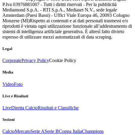
P.Iva 03976881007 - Tutti i diritti riservati - Per la pubblicità
Mediamond S.p.A. - RTI S.p.A., Mediaset N.V., sede legale
Amsterdam (Paesi Bassi) - Uffici Viale Europa 46, 20093 Cologno
Monzese (MI)
Rispetto ai contenuti e ai dati personali trasmessi e/o
riprodotti è vietata ogni utilizzazione funzionale all’addestramento di
sistemi di intelligenza artificiale generativa. È altresì fatto divieto
espresso di utilizzare mezzi automatizzati di data scraping.
Legal
Corporate
Privacy Policy
Cookie Policy
Media
Video
Foto
Live e Risultati
Live
Diretta Calcio
Risultati e Classifiche
Sezioni
Calcio
Mercato
Serie A
Serie B
Coppa Italia
Champions