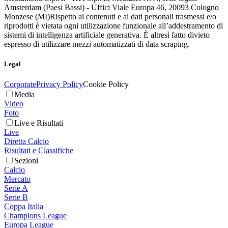
Amsterdam (Paesi Bassi) - Uffici Viale Europa 46, 20093 Cologno
Monzese (MI)
Rispetto ai contenuti e ai dati personali trasmessi e/o
riprodotti è vietata ogni utilizzazione funzionale all’addestramento di
sistemi di intelligenza artificiale generativa. È altresì fatto divieto
espresso di utilizzare mezzi automatizzati di data scraping.
Legal
Corporate
Privacy Policy
Cookie Policy
Media
Video
Foto
Live e Risultati
Live
Diretta Calcio
Risultati e Classifiche
Sezioni
Calcio
Mercato
Serie A
Serie B
Coppa Italia
Champions League
Europa League