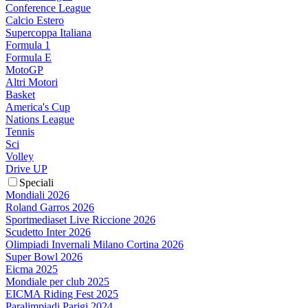
Conference League
Calcio Estero
Supercoppa Italiana
Formula 1
Formula E
MotoGP
Altri Motori
Basket
America's Cup
Nations League
Tennis
Sci
Volley
Drive UP
Speciali
Mondiali 2026
Roland Garros 2026
Sportmediaset Live Riccione 2026
Scudetto Inter 2026
Olimpiadi Invernali Milano Cortina 2026
Super Bowl 2026
Eicma 2025
Mondiale per club 2025
EICMA Riding Fest 2025
Paralimpiadi Parigi 2024