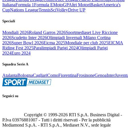
Italiana
Formula 1
Formula E
MotoGP
Altri Motori
Basket
America's
Cup
Nations League
Tennis
Sci
Volley
Drive UP
Speciali
Mondiali 2026
Roland Garros 2026
Sportmediaset Live Riccione
2026
Scudetto Inter 2026
Olimpiadi Invernali Milano Cortina
2026
Super Bowl 2026
Eicma 2025
Mondiale per club 2025
EICMA
Riding Fest 2025
Paralimpiadi Parigi 2024
Olimpiadi Parigi
2024
Euro 2024
Squadra Serie A
Atalanta
Bologna
Cagliari
Como
Fiorentina
Frosinone
Genoa
Inter
Juvent
Seguici su
Copyright © 1999-
2026
RTI S.p.A. Business Digital -
P.Iva 03976881007 - Tutti i diritti riservati - Per la pubblicità
Mediamond S.p.A. - RTI S.p.A., Mediaset N.V., sede legale