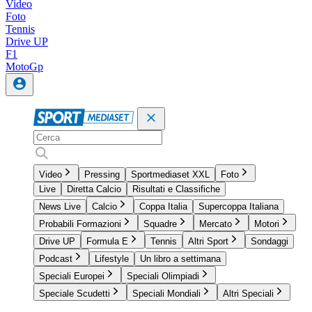
Video
Foto
Tennis
Drive UP
F1
MotoGp
Video
Pressing
Sportmediaset XXL
Foto
Live
Diretta Calcio
Risultati e Classifiche
News Live
Calcio
Coppa Italia
Supercoppa Italiana
Probabili Formazioni
Squadre
Mercato
Motori
Drive UP
Formula E
Tennis
Altri Sport
Sondaggi
Podcast
Lifestyle
Un libro a settimana
Speciali Europei
Speciali Olimpiadi
Speciale Scudetti
Speciali Mondiali
Altri Speciali