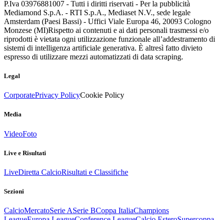
P.Iva 03976881007 - Tutti i diritti riservati - Per la pubblicità
Mediamond S.p.A. - RTI S.p.A., Mediaset N.V., sede legale
Amsterdam (Paesi Bassi) - Uffici Viale Europa 46, 20093 Cologno
Monzese (MI)
Rispetto ai contenuti e ai dati personali trasmessi e/o
riprodotti è vietata ogni utilizzazione funzionale all’addestramento di
sistemi di intelligenza artificiale generativa. È altresì fatto divieto
espresso di utilizzare mezzi automatizzati di data scraping.
Legal
Corporate
Privacy Policy
Cookie Policy
Media
Video
Foto
Live e Risultati
Live
Diretta Calcio
Risultati e Classifiche
Sezioni
Calcio
Mercato
Serie A
Serie B
Coppa Italia
Champions
League
Europa League
Conference League
Calcio Estero
Supercoppa