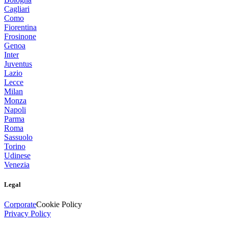
Cagliari
Como
Fiorentina
Frosinone
Genoa
Inter
Juventus
Lazio
Lecce
Milan
Monza
Napoli
Parma
Roma
Sassuolo
Torino
Udinese
Venezia
Legal
Corporate
Cookie Policy
Privacy Policy