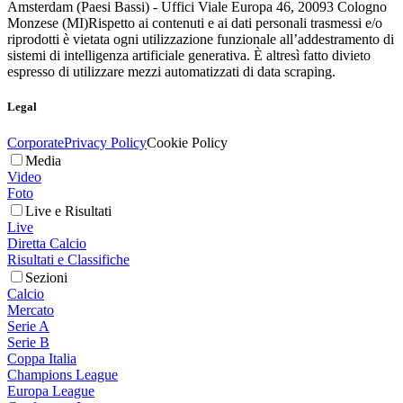
Amsterdam (Paesi Bassi) - Uffici Viale Europa 46, 20093 Cologno
Monzese (MI)
Rispetto ai contenuti e ai dati personali trasmessi e/o
riprodotti è vietata ogni utilizzazione funzionale all’addestramento di
sistemi di intelligenza artificiale generativa. È altresì fatto divieto
espresso di utilizzare mezzi automatizzati di data scraping.
Legal
Corporate
Privacy Policy
Cookie Policy
Media
Video
Foto
Live e Risultati
Live
Diretta Calcio
Risultati e Classifiche
Sezioni
Calcio
Mercato
Serie A
Serie B
Coppa Italia
Champions League
Europa League