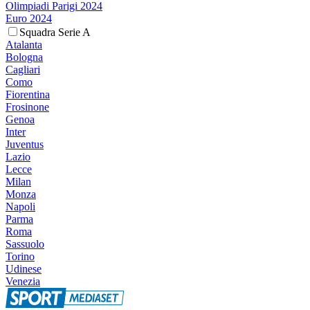
Olimpiadi Parigi 2024
Euro 2024
Squadra Serie A
Atalanta
Bologna
Cagliari
Como
Fiorentina
Frosinone
Genoa
Inter
Juventus
Lazio
Lecce
Milan
Monza
Napoli
Parma
Roma
Sassuolo
Torino
Udinese
Venezia