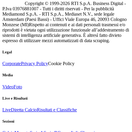
Copyright © 1999-
2026
RTI S.p.A. Business Digital -
P.Iva 03976881007 - Tutti i diritti riservati - Per la pubblicità
Mediamond S.p.A. - RTI S.p.A., Mediaset N.V., sede legale
Amsterdam (Paesi Bassi) - Uffici Viale Europa 46, 20093 Cologno
Monzese (MI)
Rispetto ai contenuti e ai dati personali trasmessi e/o
riprodotti è vietata ogni utilizzazione funzionale all’addestramento di
sistemi di intelligenza artificiale generativa. È altresì fatto divieto
espresso di utilizzare mezzi automatizzati di data scraping.
Legal
Corporate
Privacy Policy
Cookie Policy
Media
Video
Foto
Live e Risultati
Live
Diretta Calcio
Risultati e Classifiche
Sezioni