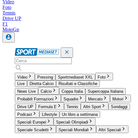
Video
Foto
Tennis
Drive UP
F1
MotoGp
Video
Pressing
Sportmediaset XXL
Foto
Live
Diretta Calcio
Risultati e Classifiche
News Live
Calcio
Coppa Italia
Supercoppa Italiana
Probabili Formazioni
Squadre
Mercato
Motori
Drive UP
Formula E
Tennis
Altri Sport
Sondaggi
Podcast
Lifestyle
Un libro a settimana
Speciali Europei
Speciali Olimpiadi
Speciale Scudetti
Speciali Mondiali
Altri Speciali