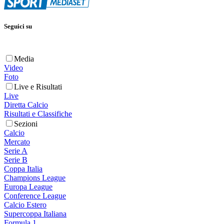
Seguici su
Media
Video
Foto
Live e Risultati
Live
Diretta Calcio
Risultati e Classifiche
Sezioni
Calcio
Mercato
Serie A
Serie B
Coppa Italia
Champions League
Europa League
Conference League
Calcio Estero
Supercoppa Italiana
Formula 1