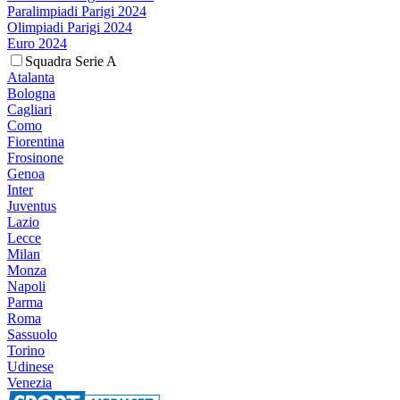
Paralimpiadi Parigi 2024
Olimpiadi Parigi 2024
Euro 2024
Squadra Serie A
Atalanta
Bologna
Cagliari
Como
Fiorentina
Frosinone
Genoa
Inter
Juventus
Lazio
Lecce
Milan
Monza
Napoli
Parma
Roma
Sassuolo
Torino
Udinese
Venezia