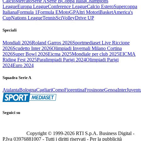
Calcio
Mercato
Serie A
Serie B
Coppa Italia
Champions
League
Europa League
Conference League
Calcio Estero
Supercoppa
Italiana
Formula 1
Formula E
MotoGP
Altri Motori
Basket
America's
Cup
Nations League
Tennis
Sci
Volley
Drive UP
Speciali
Mondiali 2026
Roland Garros 2026
Sportmediaset Live Riccione
2026
Scudetto Inter 2026
Olimpiadi Invernali Milano Cortina
2026
Super Bowl 2026
Eicma 2025
Mondiale per club 2025
EICMA
Riding Fest 2025
Paralimpiadi Parigi 2024
Olimpiadi Parigi
2024
Euro 2024
Squadra Serie A
Atalanta
Bologna
Cagliari
Como
Fiorentina
Frosinone
Genoa
Inter
Juvent
Seguici su
Copyright © 1999-
2026
RTI S.p.A. Business Digital -
P.Iva 03976881007 - Tutti i diritti riservati - Per la pubblicità