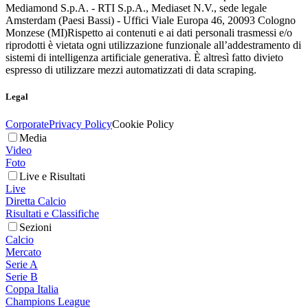
Mediamond S.p.A. - RTI S.p.A., Mediaset N.V., sede legale
Amsterdam (Paesi Bassi) - Uffici Viale Europa 46, 20093 Cologno
Monzese (MI)
Rispetto ai contenuti e ai dati personali trasmessi e/o
riprodotti è vietata ogni utilizzazione funzionale all’addestramento di
sistemi di intelligenza artificiale generativa. È altresì fatto divieto
espresso di utilizzare mezzi automatizzati di data scraping.
Legal
Corporate
Privacy Policy
Cookie Policy
Media
Video
Foto
Live e Risultati
Live
Diretta Calcio
Risultati e Classifiche
Sezioni
Calcio
Mercato
Serie A
Serie B
Coppa Italia
Champions League