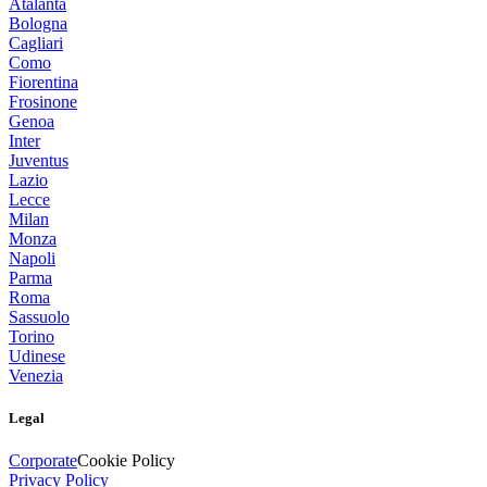
Atalanta
Bologna
Cagliari
Como
Fiorentina
Frosinone
Genoa
Inter
Juventus
Lazio
Lecce
Milan
Monza
Napoli
Parma
Roma
Sassuolo
Torino
Udinese
Venezia
Legal
Corporate
Cookie Policy
Privacy Policy