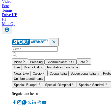
Video
Foto
Tennis
Drive UP
F1
MotoGp
Video
Pressing
Sportmediaset XXL
Foto
Live
Diretta Calcio
Risultati e Classifiche
News Live
Calcio
Coppa Italia
Supercoppa Italiana
Proba
Un libro a settimana
Speciali Europei
Speciali Olimpiadi
Speciale Scudetti
Seguici anche su