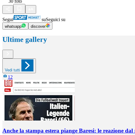
30
foto
Segui
su
Seguici su
whatsapp
discover
Ultime gallery
Vedi tutti
12
Anche la stampa estera piange Baresi: le reazione da