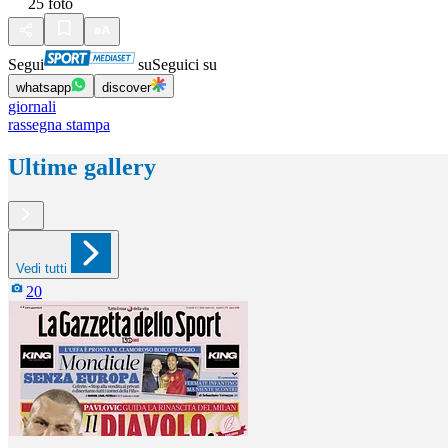
25
foto
Segui
su
Seguici su
whatsapp
discover
giornali
rassegna stampa
Ultime gallery
Vedi tutti
20