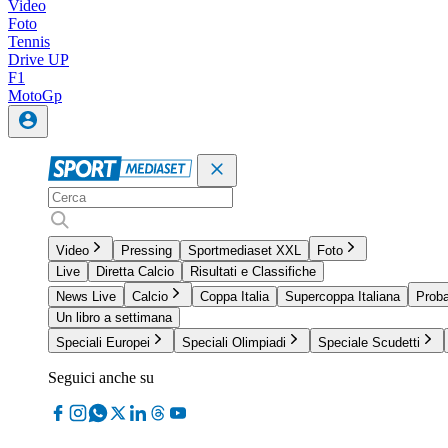
Video
Foto
Tennis
Drive UP
F1
MotoGp
Video
Pressing
Sportmediaset XXL
Foto
Live
Diretta Calcio
Risultati e Classifiche
News Live
Calcio
Coppa Italia
Supercoppa Italiana
Proba
Un libro a settimana
Speciali Europei
Speciali Olimpiadi
Speciale Scudetti
Seguici anche su