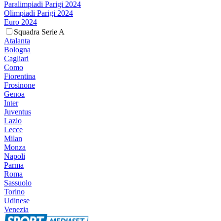
Paralimpiadi Parigi 2024
Olimpiadi Parigi 2024
Euro 2024
Squadra Serie A
Atalanta
Bologna
Cagliari
Como
Fiorentina
Frosinone
Genoa
Inter
Juventus
Lazio
Lecce
Milan
Monza
Napoli
Parma
Roma
Sassuolo
Torino
Udinese
Venezia