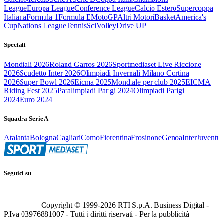
League
Europa League
Conference League
Calcio Estero
Supercoppa
Italiana
Formula 1
Formula E
MotoGP
Altri Motori
Basket
America's
Cup
Nations League
Tennis
Sci
Volley
Drive UP
Speciali
Mondiali 2026
Roland Garros 2026
Sportmediaset Live Riccione
2026
Scudetto Inter 2026
Olimpiadi Invernali Milano Cortina
2026
Super Bowl 2026
Eicma 2025
Mondiale per club 2025
EICMA
Riding Fest 2025
Paralimpiadi Parigi 2024
Olimpiadi Parigi
2024
Euro 2024
Squadra Serie A
Atalanta
Bologna
Cagliari
Como
Fiorentina
Frosinone
Genoa
Inter
Juvent
Seguici su
Copyright © 1999-
2026
RTI S.p.A. Business Digital -
P.Iva 03976881007 - Tutti i diritti riservati - Per la pubblicità