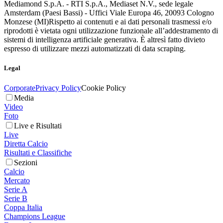
Mediamond S.p.A. - RTI S.p.A., Mediaset N.V., sede legale
Amsterdam (Paesi Bassi) - Uffici Viale Europa 46, 20093 Cologno
Monzese (MI)
Rispetto ai contenuti e ai dati personali trasmessi e/o
riprodotti è vietata ogni utilizzazione funzionale all’addestramento di
sistemi di intelligenza artificiale generativa. È altresì fatto divieto
espresso di utilizzare mezzi automatizzati di data scraping.
Legal
Corporate
Privacy Policy
Cookie Policy
Media
Video
Foto
Live e Risultati
Live
Diretta Calcio
Risultati e Classifiche
Sezioni
Calcio
Mercato
Serie A
Serie B
Coppa Italia
Champions League