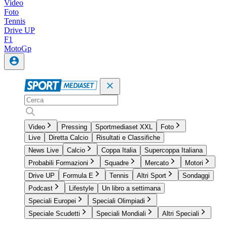
Video
Foto
Tennis
Drive UP
F1
MotoGp
Video
Pressing
Sportmediaset XXL
Foto
Live
Diretta Calcio
Risultati e Classifiche
News Live
Calcio
Coppa Italia
Supercoppa Italiana
Probabili Formazioni
Squadre
Mercato
Motori
Drive UP
Formula E
Tennis
Altri Sport
Sondaggi
Podcast
Lifestyle
Un libro a settimana
Speciali Europei
Speciali Olimpiadi
Speciale Scudetti
Speciali Mondiali
Altri Speciali