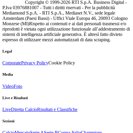
Copyright © 1999-
2026
RTI S.p.A. Business Digital -
P.Iva 03976881007 - Tutti i diritti riservati - Per la pubblicità
Mediamond S.p.A. - RTI S.p.A., Mediaset N.V., sede legale
Amsterdam (Paesi Bassi) - Uffici Viale Europa 46, 20093 Cologno
Monzese (MI)
Rispetto ai contenuti e ai dati personali trasmessi e/o
riprodotti è vietata ogni utilizzazione funzionale all’addestramento di
sistemi di intelligenza artificiale generativa. È altresì fatto divieto
espresso di utilizzare mezzi automatizzati di data scraping.
Legal
Corporate
Privacy Policy
Cookie Policy
Media
Video
Foto
Live e Risultati
Live
Diretta Calcio
Risultati e Classifiche
Sezioni
Calcio
Mercato
Serie A
Serie B
Coppa Italia
Champions