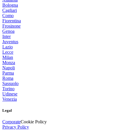
Bologna
Cagliari
Como
Fiorentina
Frosinone
Genoa
Inter
Juventus
Lazio
Lecce
Milan
Monza
Napoli
Parma
Roma
Sassuolo
Torino
Udinese
Venezia
Legal
Corporate
Cookie Policy
Privacy Policy