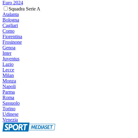
Euro 2024
Squadra Serie A
Atalanta
Bologna
Cagliari
Como
Fiorentina
Frosinone
Genoa
Inter
Juventus
Lazio
Lecce
Milan
Monza
Napoli
Parma
Roma
Sassuolo
Torino
Udinese
Venezia