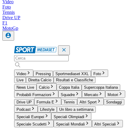
Video
Foto
Tennis
Drive UP
F1
MotoGp
Video
Pressing
Sportmediaset XXL
Foto
Live
Diretta Calcio
Risultati e Classifiche
News Live
Calcio
Coppa Italia
Supercoppa Italiana
Probabili Formazioni
Squadre
Mercato
Motori
Drive UP
Formula E
Tennis
Altri Sport
Sondaggi
Podcast
Lifestyle
Un libro a settimana
Speciali Europei
Speciali Olimpiadi
Speciale Scudetti
Speciali Mondiali
Altri Speciali