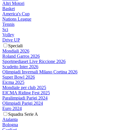
Altri Motori
Basket
America's Cup
Nations League
Tennis
Sci
Volley
Drive UP
Speciali
Mondiali 2026
Roland Garros 2026
Sportmediaset Live Riccione 2026
Scudetto Inter 2026
Olimpiadi Invernali Milano Cortina 2026
Super Bowl 2026
Eicma 2025
Mondiale per club 2025
EICMA Riding Fest 2025
Paralimpiadi Parigi 2024
Olimpiadi Parigi 2024
Euro 2024
Squadra Serie A
Atalanta
Bologna
Cagliari