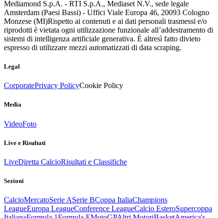
Mediamond S.p.A. - RTI S.p.A., Mediaset N.V., sede legale
Amsterdam (Paesi Bassi) - Uffici Viale Europa 46, 20093 Cologno
Monzese (MI)
Rispetto ai contenuti e ai dati personali trasmessi e/o
riprodotti è vietata ogni utilizzazione funzionale all’addestramento di
sistemi di intelligenza artificiale generativa. È altresì fatto divieto
espresso di utilizzare mezzi automatizzati di data scraping.
Legal
Corporate
Privacy Policy
Cookie Policy
Media
Video
Foto
Live e Risultati
Live
Diretta Calcio
Risultati e Classifiche
Sezioni
Calcio
Mercato
Serie A
Serie B
Coppa Italia
Champions
League
Europa League
Conference League
Calcio Estero
Supercoppa
Italiana
Formula 1
Formula E
MotoGP
Altri Motori
Basket
America's