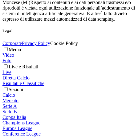
Monzese (MI)
Rispetto ai contenuti e ai dati personali trasmessi e/o
riprodotti è vietata ogni utilizzazione funzionale all’addestramento di
sistemi di intelligenza artificiale generativa. È altresì fatto divieto
espresso di utilizzare mezzi automatizzati di data scraping.
Legal
Corporate
Privacy Policy
Cookie Policy
Media
Video
Foto
Live e Risultati
Live
Diretta Calcio
Risultati e Classifiche
Sezioni
Calcio
Mercato
Serie A
Serie B
Coppa Italia
Champions League
Europa League
Conference League