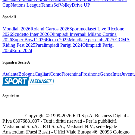
Cup
Nations League
Tennis
Sci
Volley
Drive UP
Speciali
Mondiali 2026
Roland Garros 2026
Sportmediaset Live Riccione
2026
Scudetto Inter 2026
Olimpiadi Invernali Milano Cortina
2026
Super Bowl 2026
Eicma 2025
Mondiale per club 2025
EICMA
Riding Fest 2025
Paralimpiadi Parigi 2024
Olimpiadi Parigi
2024
Euro 2024
Squadra Serie A
Atalanta
Bologna
Cagliari
Como
Fiorentina
Frosinone
Genoa
Inter
Juvent
Seguici su
Copyright © 1999-
2026
RTI S.p.A. Business Digital -
P.Iva 03976881007 - Tutti i diritti riservati - Per la pubblicità
Mediamond S.p.A. - RTI S.p.A., Mediaset N.V., sede legale
Amsterdam (Paesi Bassi) - Uffici Viale Europa 46, 20093 Cologno