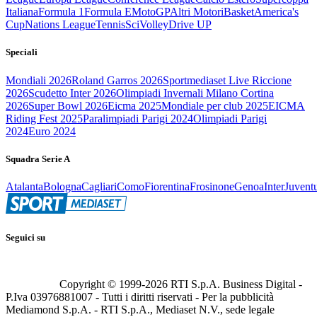
Italiana
Formula 1
Formula E
MotoGP
Altri Motori
Basket
America's
Cup
Nations League
Tennis
Sci
Volley
Drive UP
Speciali
Mondiali 2026
Roland Garros 2026
Sportmediaset Live Riccione
2026
Scudetto Inter 2026
Olimpiadi Invernali Milano Cortina
2026
Super Bowl 2026
Eicma 2025
Mondiale per club 2025
EICMA
Riding Fest 2025
Paralimpiadi Parigi 2024
Olimpiadi Parigi
2024
Euro 2024
Squadra Serie A
Atalanta
Bologna
Cagliari
Como
Fiorentina
Frosinone
Genoa
Inter
Juvent
Seguici su
Copyright © 1999-
2026
RTI S.p.A. Business Digital -
P.Iva 03976881007 - Tutti i diritti riservati - Per la pubblicità
Mediamond S.p.A. - RTI S.p.A., Mediaset N.V., sede legale