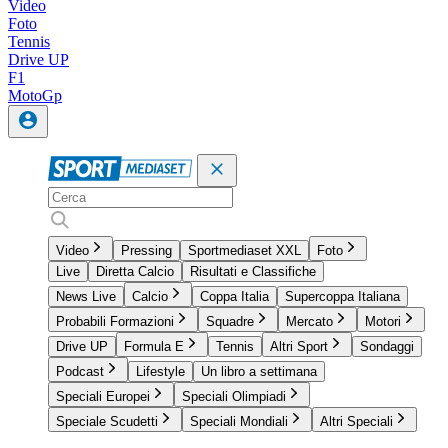
Video
Foto
Tennis
Drive UP
F1
MotoGp
Video
Pressing
Sportmediaset XXL
Foto
Live
Diretta Calcio
Risultati e Classifiche
News Live
Calcio
Coppa Italia
Supercoppa Italiana
Probabili Formazioni
Squadre
Mercato
Motori
Drive UP
Formula E
Tennis
Altri Sport
Sondaggi
Podcast
Lifestyle
Un libro a settimana
Speciali Europei
Speciali Olimpiadi
Speciale Scudetti
Speciali Mondiali
Altri Speciali