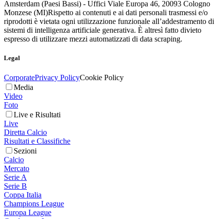
Amsterdam (Paesi Bassi) - Uffici Viale Europa 46, 20093 Cologno
Monzese (MI)
Rispetto ai contenuti e ai dati personali trasmessi e/o
riprodotti è vietata ogni utilizzazione funzionale all’addestramento di
sistemi di intelligenza artificiale generativa. È altresì fatto divieto
espresso di utilizzare mezzi automatizzati di data scraping.
Legal
Corporate
Privacy Policy
Cookie Policy
Media
Video
Foto
Live e Risultati
Live
Diretta Calcio
Risultati e Classifiche
Sezioni
Calcio
Mercato
Serie A
Serie B
Coppa Italia
Champions League
Europa League