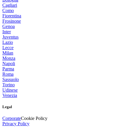
Cagliari
Como
Fiorentina
Frosinone
Genoa
Inter
Juventus
Lazio
Lecce
Milan
Monza
Napoli
Parma
Roma
Sassuolo
Torino
Udinese
Venezia
Legal
Corporate
Cookie Policy
Privacy Policy