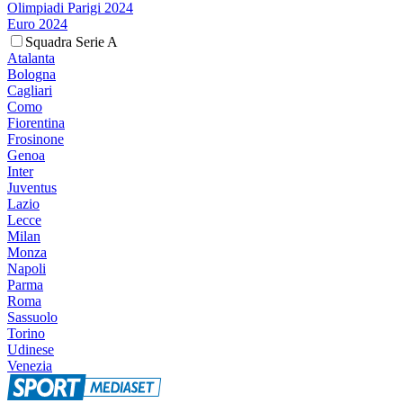
Olimpiadi Parigi 2024
Euro 2024
Squadra Serie A
Atalanta
Bologna
Cagliari
Como
Fiorentina
Frosinone
Genoa
Inter
Juventus
Lazio
Lecce
Milan
Monza
Napoli
Parma
Roma
Sassuolo
Torino
Udinese
Venezia