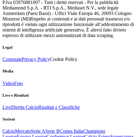
P.Iva 03976881007 - Tutti i diritti riservati - Per la pubblicità
Mediamond S.p.A. - RTI S.p.A., Mediaset N.V., sede legale
Amsterdam (Paesi Bassi) - Uffici Viale Europa 46, 20093 Cologno
Monzese (MI)
Rispetto ai contenuti e ai dati personali trasmessi e/o
riprodotti è vietata ogni utilizzazione funzionale all’addestramento di
sistemi di intelligenza artificiale generativa. È altresì fatto divieto
espresso di utilizzare mezzi automatizzati di data scraping.
Legal
Corporate
Privacy Policy
Cookie Policy
Media
Video
Foto
Live e Risultati
Live
Diretta Calcio
Risultati e Classifiche
Sezioni
Calcio
Mercato
Serie A
Serie B
Coppa Italia
Champions
League
Europa League
Conference League
Calcio Estero
Supercoppa