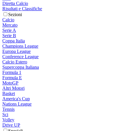
Diretta Calcio
Risultati e Classifiche
Sezioni
Calcio
Mercato
Serie A
Serie B
Coppa Italia
Champions League
Europa League
Conference League
Calcio Estero
Supercoppa Italiana
Formula 1
Formula E
MotoGP
Altri Motori
Basket
America's Cup
Nations League
Tennis
Sci
Volley
Drive UP
Speciali