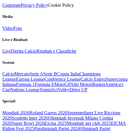
Corporate
Privacy Policy
Cookie Policy
Media
Video
Foto
Live e Risultati
Live
Diretta Calcio
Risultati e Classifiche
Sezioni
Calcio
Mercato
Serie A
Serie B
Coppa Italia
Champions
League
Europa League
Conference League
Calcio Estero
Supercoppa
Italiana
Formula 1
Formula E
MotoGP
Altri Motori
Basket
America's
Cup
Nations League
Tennis
Sci
Volley
Drive UP
Speciali
Mondiali 2026
Roland Garros 2026
Sportmediaset Live Riccione
2026
Scudetto Inter 2026
Olimpiadi Invernali Milano Cortina
2026
Super Bowl 2026
Eicma 2025
Mondiale per club 2025
EICMA
Riding Fest 2025
Paralimpiadi Parigi 2024
Olimpiadi Parigi