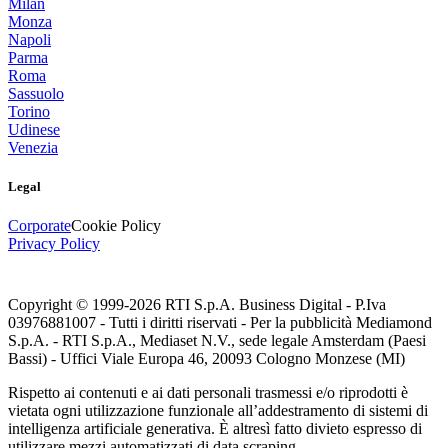
Milan
Monza
Napoli
Parma
Roma
Sassuolo
Torino
Udinese
Venezia
Legal
Corporate
Cookie Policy
Privacy Policy
Copyright © 1999-
2026
RTI S.p.A. Business Digital - P.Iva
03976881007 - Tutti i diritti riservati - Per la pubblicità Mediamond
S.p.A. - RTI S.p.A., Mediaset N.V., sede legale Amsterdam (Paesi
Bassi) - Uffici Viale Europa 46, 20093 Cologno Monzese (MI)
Rispetto ai contenuti e ai dati personali trasmessi e/o riprodotti è
vietata ogni utilizzazione funzionale all’addestramento di sistemi di
intelligenza artificiale generativa. È altresì fatto divieto espresso di
utilizzare mezzi automatizzati di data scraping.