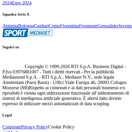
2024
Euro 2024
Squadra Serie A
Atalanta
Bologna
Cagliari
Como
Fiorentina
Frosinone
Genoa
Inter
Juvent
Seguici su
Copyright © 1999-
2026
RTI S.p.A. Business Digital -
P.Iva 03976881007 - Tutti i diritti riservati - Per la pubblicità
Mediamond S.p.A. - RTI S.p.A., Mediaset N.V., sede legale
Amsterdam (Paesi Bassi) - Uffici Viale Europa 46, 20093 Cologno
Monzese (MI)
Rispetto ai contenuti e ai dati personali trasmessi e/o
riprodotti è vietata ogni utilizzazione funzionale all’addestramento di
sistemi di intelligenza artificiale generativa. È altresì fatto divieto
espresso di utilizzare mezzi automatizzati di data scraping.
Legal
Corporate
Privacy Policy
Cookie Policy