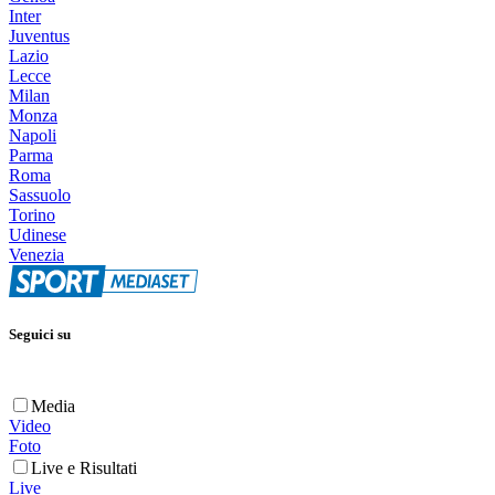
Inter
Juventus
Lazio
Lecce
Milan
Monza
Napoli
Parma
Roma
Sassuolo
Torino
Udinese
Venezia
Seguici su
Media
Video
Foto
Live e Risultati
Live