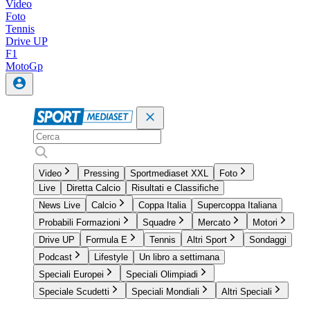
Video
Foto
Tennis
Drive UP
F1
MotoGp
Video
Pressing
Sportmediaset XXL
Foto
Live
Diretta Calcio
Risultati e Classifiche
News Live
Calcio
Coppa Italia
Supercoppa Italiana
Probabili Formazioni
Squadre
Mercato
Motori
Drive UP
Formula E
Tennis
Altri Sport
Sondaggi
Podcast
Lifestyle
Un libro a settimana
Speciali Europei
Speciali Olimpiadi
Speciale Scudetti
Speciali Mondiali
Altri Speciali