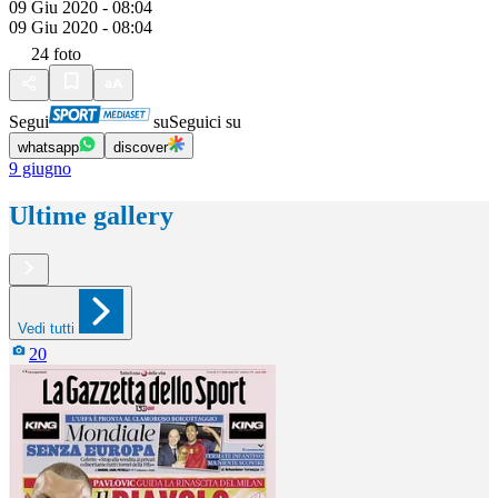
09 Giu 2020 - 08:04
09 Giu 2020 - 08:04
24
foto
Segui
su
Seguici su
whatsapp
discover
9 giugno
Ultime gallery
Vedi tutti
20