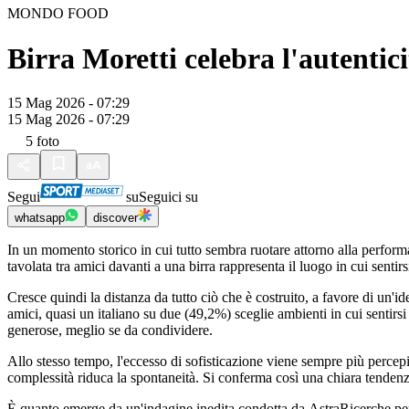
MONDO FOOD
Birra Moretti celebra l'autentici
15 Mag 2026 - 07:29
15 Mag 2026 - 07:29
5
foto
Segui
su
Seguici su
whatsapp
discover
In un momento storico in cui tutto sembra ruotare attorno alla performa
tavolata tra amici davanti a una birra rappresenta il luogo in cui senti
Cresce quindi la distanza da tutto ciò che è costruito, a favore di un'i
amici, quasi un italiano su due (49,2%) sceglie ambienti in cui sentirs
generose, meglio se da condividere.
Allo stesso tempo, l'eccesso di sofisticazione viene sempre più percep
complessità riduca la spontaneità. Si conferma così una chiara tendenza v
È quanto emerge da un'indagine inedita condotta da AstraRicerche per B