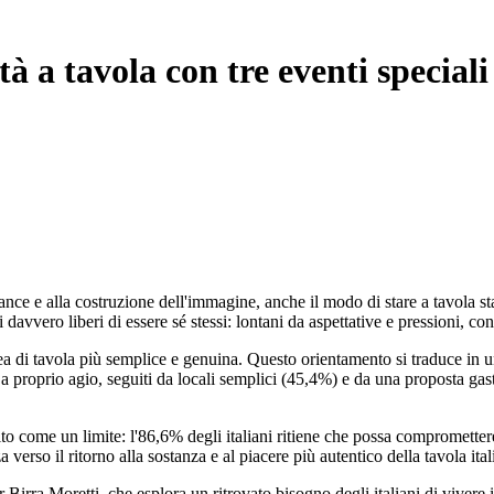
tà a tavola con tre eventi speciali
nce e alla costruzione dell'immagine, anche il modo di stare a tavola st
rsi davvero liberi di essere sé stessi: lontani da aspettative e pression
dea di tavola più semplice e genuina. Questo orientamento si traduce in u
i a proprio agio, seguiti da locali semplici (45,4%) e da una proposta ga
ito come un limite: l'86,6% degli italiani ritiene che possa compromette
erso il ritorno alla sostanza e al piacere più autentico della tavola ital
irra Moretti, che esplora un ritrovato bisogno degli italiani di vivere i