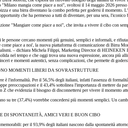
nto "Milano mangia come piace a noi”, svoltosi il 14 maggio 2026 presso
pizza e una birra diventano la combo perfetta per godersi il momento. L
opportunity che ha permesso a tutti di diventare, per una sera, l'iconico 
cazione "Mangiare come piace a noi”, che invita a vivere il cibo con sem
 le persone cercano momenti più genuini, semplici e informali, e rifiuta
come piace a noi', la nuova piattaforma di comunicazione di Birra Moretti
malismi. – dichiara Michela Filippi, Marketing Director di HEINEKEN Ita
ida nel tempo e che oggi trova una nuova espressione, ancora più allineat
ti sinceri e momenti autentici, senza complicazioni, che permette di goder
CONO MOMENTI LIBERI DA SOVRASTRUTTURE
 è l'informalità. Per il 56,5% degli italiani, infatti l'assenza di formal
troppe preoccupazioni e il 43,4% sottolinea l'importanza di mettere da par
n Z che evidenzia il bisogno di disconnettersi per vivere il momento at
italiano su tre (37,4%) vorrebbe concedersi più momenti semplici. Un ca
E DI SPONTANEITÀ, AMICI VERI E BUON CIBO
ù memorabili: per il 93,9% degli italiani nascono dalla spontaneità attorn