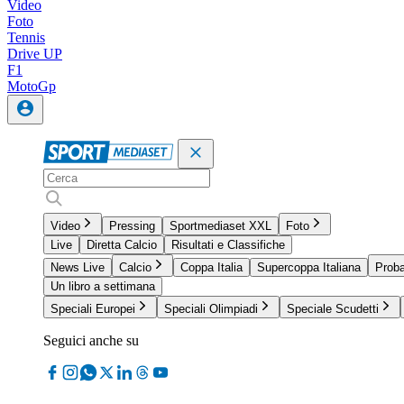
Video
Foto
Tennis
Drive UP
F1
MotoGp
Video
Pressing
Sportmediaset XXL
Foto
Live
Diretta Calcio
Risultati e Classifiche
News Live
Calcio
Coppa Italia
Supercoppa Italiana
Proba
Un libro a settimana
Speciali Europei
Speciali Olimpiadi
Speciale Scudetti
Seguici anche su