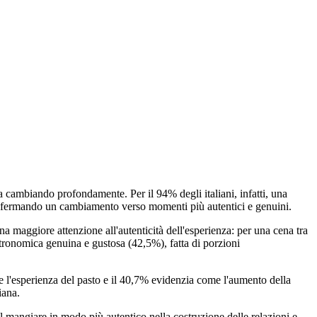
a cambiando profondamente. Per il 94% degli italiani, infatti, una
i, confermando un cambiamento verso momenti più autentici e genuini.
na maggiore attenzione all'autenticità dell'esperienza: per una cena tra
stronomica genuina e gustosa (42,5%), fatta di porzioni
re l'esperienza del pasto e il 40,7% evidenzia come l'aumento della
iana.
l mangiare in modo più autentico nella costruzione delle relazioni e