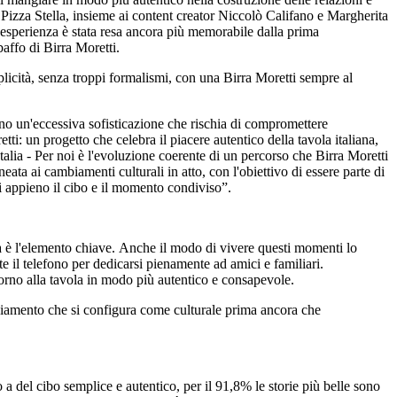
 Pizza Stella, insieme ai content creator Niccolò Califano e Margherita
'esperienza è stata resa ancora più memorabile dalla prima
baffo di Birra Moretti.
plicità, senza troppi formalismi, con una Birra Moretti sempre al
no un'eccessiva sofisticazione che rischia di compromettere
: un progetto che celebra il piacere autentico della tavola italiana,
lia - Per noi è l'evoluzione coerente di un percorso che Birra Moretti
a ai cambiamenti culturali in atto, con l'obiettivo di essere parte di
si appieno il cibo e il momento condiviso”.
ità è l'elemento chiave. Anche il modo di vivere questi momenti lo
te il telefono per dedicarsi pienamente ad amici e familiari.
torno alla tavola in modo più autentico e consapevole.
mbiamento che si configura come culturale prima ancora che
o a del cibo semplice e autentico, per il 91,8% le storie più belle sono