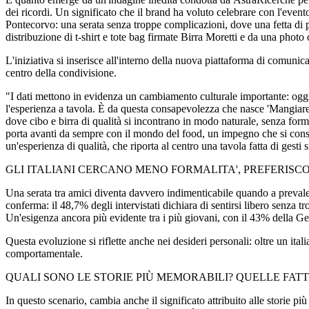
dei ricordi. Un significato che il brand ha voluto celebrare con l'eve
Pontecorvo: una serata senza troppe complicazioni, dove una fetta di 
distribuzione di t-shirt e tote bag firmate Birra Moretti e da una photo 
L'iniziativa si inserisce all'interno della nuova piattaforma di comuni
centro della condivisione.
"I dati mettono in evidenza un cambiamento culturale importante: oggi
l'esperienza a tavola. È da questa consapevolezza che nasce 'Mangiare 
dove cibo e birra di qualità si incontrano in modo naturale, senza for
porta avanti da sempre con il mondo del food, un impegno che si consol
un'esperienza di qualità, che riporta al centro una tavola fatta di ges
GLI ITALIANI CERCANO MENO FORMALITA', PREFERIS
Una serata tra amici diventa davvero indimenticabile quando a prevalere
conferma: il 48,7% degli intervistati dichiara di sentirsi libero senza 
Un'esigenza ancora più evidente tra i più giovani, con il 43% della Ge
Questa evoluzione si riflette anche nei desideri personali: oltre un 
comportamentale.
QUALI SONO LE STORIE PIÙ MEMORABILI? QUELLE FATT
In questo scenario, cambia anche il significato attribuito alle storie pi