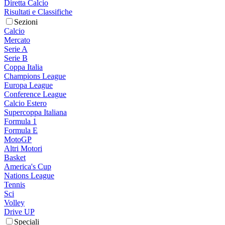
Diretta Calcio
Risultati e Classifiche
Sezioni
Calcio
Mercato
Serie A
Serie B
Coppa Italia
Champions League
Europa League
Conference League
Calcio Estero
Supercoppa Italiana
Formula 1
Formula E
MotoGP
Altri Motori
Basket
America's Cup
Nations League
Tennis
Sci
Volley
Drive UP
Speciali