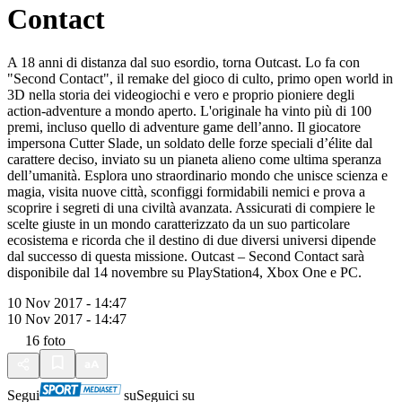
Contact
A 18 anni di distanza dal suo esordio, torna Outcast. Lo fa con
"Second Contact", il remake del gioco di culto, primo open world in
3D nella storia dei videogiochi e vero e proprio pioniere degli
action-adventure a mondo aperto. L'originale ha vinto più di 100
premi, incluso quello di adventure game dell’anno. Il giocatore
impersona Cutter Slade, un soldato delle forze speciali d’élite dal
carattere deciso, inviato su un pianeta alieno come ultima speranza
dell’umanità. Esplora uno straordinario mondo che unisce scienza e
magia, visita nuove città, sconfiggi formidabili nemici e prova a
scoprire i segreti di una civiltà avanzata. Assicurati di compiere le
scelte giuste in un mondo caratterizzato da un suo particolare
ecosistema e ricorda che il destino di due diversi universi dipende
dal successo di questa missione. Outcast – Second Contact sarà
disponibile dal 14 novembre su PlayStation4, Xbox One e PC.
10 Nov 2017 - 14:47
10 Nov 2017 - 14:47
16
foto
Segui
su
Seguici su