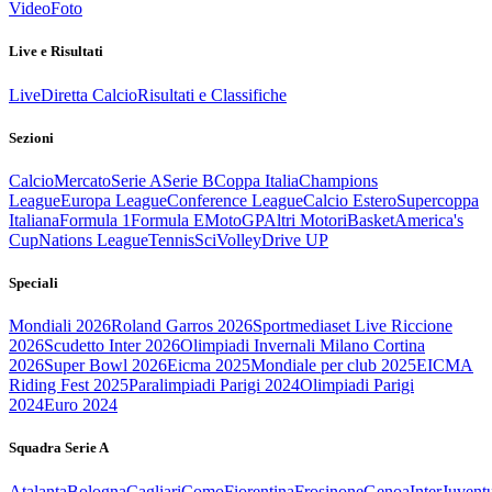
Video
Foto
Live e Risultati
Live
Diretta Calcio
Risultati e Classifiche
Sezioni
Calcio
Mercato
Serie A
Serie B
Coppa Italia
Champions
League
Europa League
Conference League
Calcio Estero
Supercoppa
Italiana
Formula 1
Formula E
MotoGP
Altri Motori
Basket
America's
Cup
Nations League
Tennis
Sci
Volley
Drive UP
Speciali
Mondiali 2026
Roland Garros 2026
Sportmediaset Live Riccione
2026
Scudetto Inter 2026
Olimpiadi Invernali Milano Cortina
2026
Super Bowl 2026
Eicma 2025
Mondiale per club 2025
EICMA
Riding Fest 2025
Paralimpiadi Parigi 2024
Olimpiadi Parigi
2024
Euro 2024
Squadra Serie A
Atalanta
Bologna
Cagliari
Como
Fiorentina
Frosinone
Genoa
Inter
Juvent