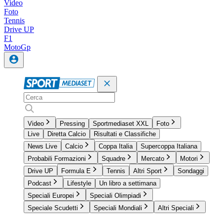
Video
Foto
Tennis
Drive UP
F1
MotoGp
Video
Pressing
Sportmediaset XXL
Foto
Live
Diretta Calcio
Risultati e Classifiche
News Live
Calcio
Coppa Italia
Supercoppa Italiana
Probabili Formazioni
Squadre
Mercato
Motori
Drive UP
Formula E
Tennis
Altri Sport
Sondaggi
Podcast
Lifestyle
Un libro a settimana
Speciali Europei
Speciali Olimpiadi
Speciale Scudetti
Speciali Mondiali
Altri Speciali