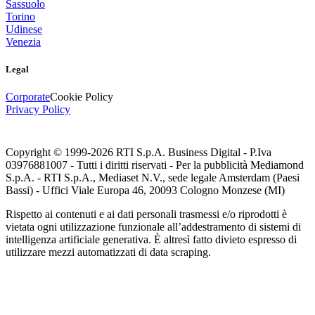
Sassuolo
Torino
Udinese
Venezia
Legal
Corporate
Cookie Policy
Privacy Policy
Copyright © 1999-
2026
RTI S.p.A. Business Digital - P.Iva
03976881007 - Tutti i diritti riservati - Per la pubblicità Mediamond
S.p.A. - RTI S.p.A., Mediaset N.V., sede legale Amsterdam (Paesi
Bassi) - Uffici Viale Europa 46, 20093 Cologno Monzese (MI)
Rispetto ai contenuti e ai dati personali trasmessi e/o riprodotti è
vietata ogni utilizzazione funzionale all’addestramento di sistemi di
intelligenza artificiale generativa. È altresì fatto divieto espresso di
utilizzare mezzi automatizzati di data scraping.