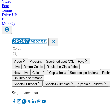
Video
Foto
Tennis
Drive UP
F1
MotoGp
Video
Pressing
Sportmediaset XXL
Foto
Live
Diretta Calcio
Risultati e Classifiche
News Live
Calcio
Coppa Italia
Supercoppa Italiana
Proba
Un libro a settimana
Speciali Europei
Speciali Olimpiadi
Speciale Scudetti
Seguici anche su