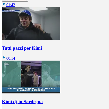
01:42
Tutti pazzi per Kimi
00:14
Kimi dj in Sardegna