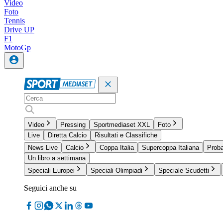
Video
Foto
Tennis
Drive UP
F1
MotoGp
Video
Pressing
Sportmediaset XXL
Foto
Live
Diretta Calcio
Risultati e Classifiche
News Live
Calcio
Coppa Italia
Supercoppa Italiana
Proba
Un libro a settimana
Speciali Europei
Speciali Olimpiadi
Speciale Scudetti
Seguici anche su