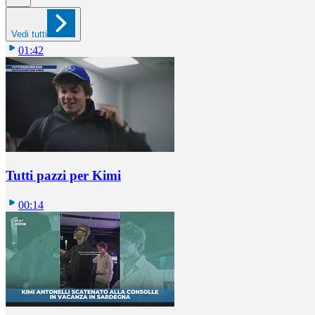
Vedi tutti
01:42
Tutti pazzi per Kimi
00:14