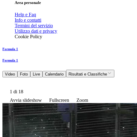
Area personale
Help e Faq
Info e contatti
Termini del servizio
Utilizzo dati e privacy
Cookie Policy
Formula 1
Formula 1
Video
Foto
Live
Calendario
Risultati e Classifiche
1
di 18
Avvia slideshow
Fullscreen
Zoom