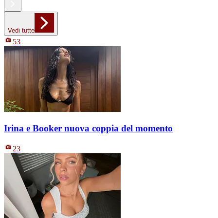
Vedi tutte
53
Irina e Booker nuova coppia del momento
23