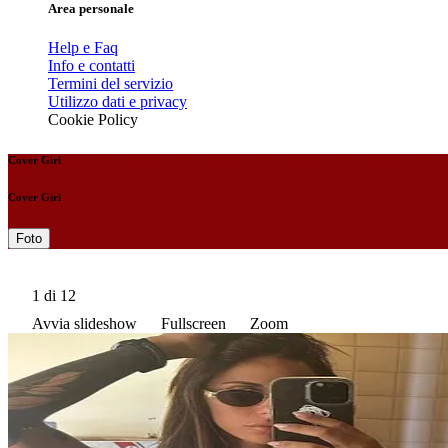
Area personale
Help e Faq
Info e contatti
Termini del servizio
Utilizzo dati e privacy
Cookie Policy
Cover Girl
Cover Girl
Foto
1
di 12
Avvia slideshow
Fullscreen
Zoom