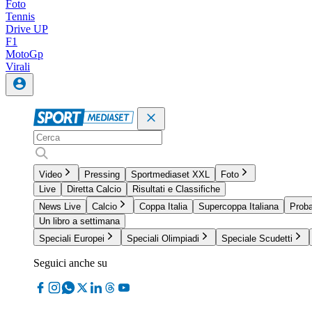
Foto
Tennis
Drive UP
F1
MotoGp
Virali
Video
Pressing
Sportmediaset XXL
Foto
Live
Diretta Calcio
Risultati e Classifiche
News Live
Calcio
Coppa Italia
Supercoppa Italiana
Proba
Un libro a settimana
Speciali Europei
Speciali Olimpiadi
Speciale Scudetti
Seguici anche su