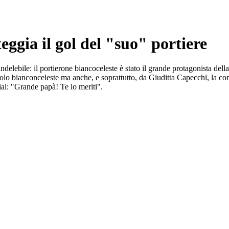
eggia il gol del "suo" portiere
lebile: il portierone biancoceleste è stato il grande protagonista della s
opolo bianconceleste ma anche, e soprattutto, da Giuditta Capecchi, la c
ocial: "Grande papà! Te lo meriti".