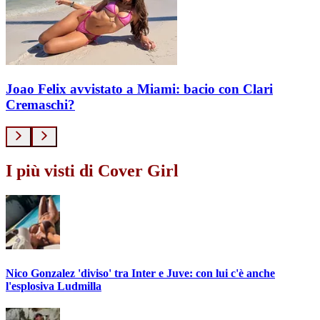
Joao Felix avvistato a Miami: bacio con Clari
Cremaschi?
I più visti di Cover Girl
Nico Gonzalez 'diviso' tra Inter e Juve: con lui c'è anche
l'esplosiva Ludmilla