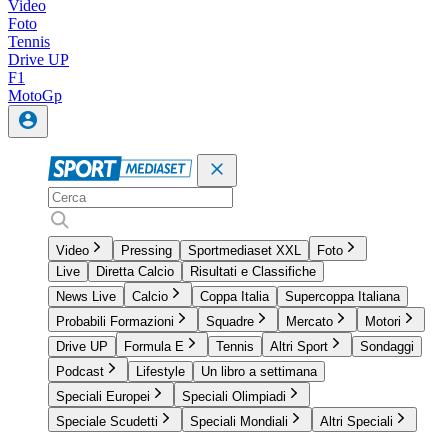
Video
Foto
Tennis
Drive UP
F1
MotoGp
Video
Pressing
Sportmediaset XXL
Foto
Live
Diretta Calcio
Risultati e Classifiche
News Live
Calcio
Coppa Italia
Supercoppa Italiana
Probabili Formazioni
Squadre
Mercato
Motori
Drive UP
Formula E
Tennis
Altri Sport
Sondaggi
Podcast
Lifestyle
Un libro a settimana
Speciali Europei
Speciali Olimpiadi
Speciale Scudetti
Speciali Mondiali
Altri Speciali