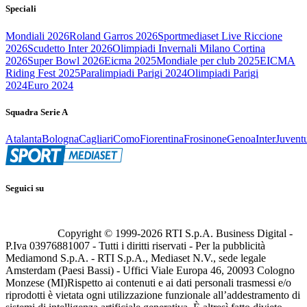
Speciali
Mondiali 2026
Roland Garros 2026
Sportmediaset Live Riccione
2026
Scudetto Inter 2026
Olimpiadi Invernali Milano Cortina
2026
Super Bowl 2026
Eicma 2025
Mondiale per club 2025
EICMA
Riding Fest 2025
Paralimpiadi Parigi 2024
Olimpiadi Parigi
2024
Euro 2024
Squadra Serie A
Atalanta
Bologna
Cagliari
Como
Fiorentina
Frosinone
Genoa
Inter
Juvent
Seguici su
Copyright © 1999-
2026
RTI S.p.A. Business Digital -
P.Iva 03976881007 - Tutti i diritti riservati - Per la pubblicità
Mediamond S.p.A. - RTI S.p.A., Mediaset N.V., sede legale
Amsterdam (Paesi Bassi) - Uffici Viale Europa 46, 20093 Cologno
Monzese (MI)
Rispetto ai contenuti e ai dati personali trasmessi e/o
riprodotti è vietata ogni utilizzazione funzionale all’addestramento di