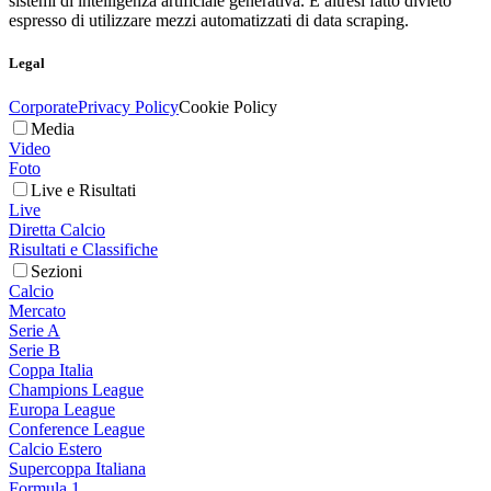
sistemi di intelligenza artificiale generativa. È altresì fatto divieto
espresso di utilizzare mezzi automatizzati di data scraping.
Legal
Corporate
Privacy Policy
Cookie Policy
Media
Video
Foto
Live e Risultati
Live
Diretta Calcio
Risultati e Classifiche
Sezioni
Calcio
Mercato
Serie A
Serie B
Coppa Italia
Champions League
Europa League
Conference League
Calcio Estero
Supercoppa Italiana
Formula 1