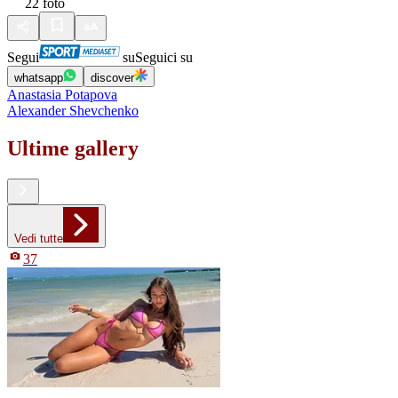
22
foto
Segui
su
Seguici su
whatsapp
discover
Anastasia Potapova
Alexander Shevchenko
Ultime gallery
Vedi tutte
37