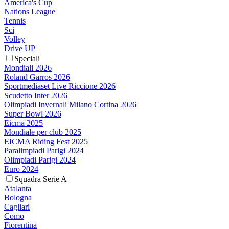
America's Cup
Nations League
Tennis
Sci
Volley
Drive UP
Speciali
Mondiali 2026
Roland Garros 2026
Sportmediaset Live Riccione 2026
Scudetto Inter 2026
Olimpiadi Invernali Milano Cortina 2026
Super Bowl 2026
Eicma 2025
Mondiale per club 2025
EICMA Riding Fest 2025
Paralimpiadi Parigi 2024
Olimpiadi Parigi 2024
Euro 2024
Squadra Serie A
Atalanta
Bologna
Cagliari
Como
Fiorentina