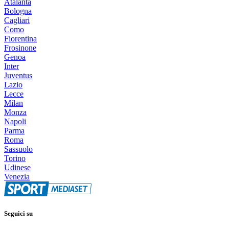
Atalanta
Bologna
Cagliari
Como
Fiorentina
Frosinone
Genoa
Inter
Juventus
Lazio
Lecce
Milan
Monza
Napoli
Parma
Roma
Sassuolo
Torino
Udinese
Venezia
Seguici su