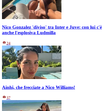
Nico Gonzalez 'diviso' tra Inter e Juve: con lui c'è
anche l'esplosiva Ludmilla
24
Ainhi, che frecciate a Nico Williams!
37