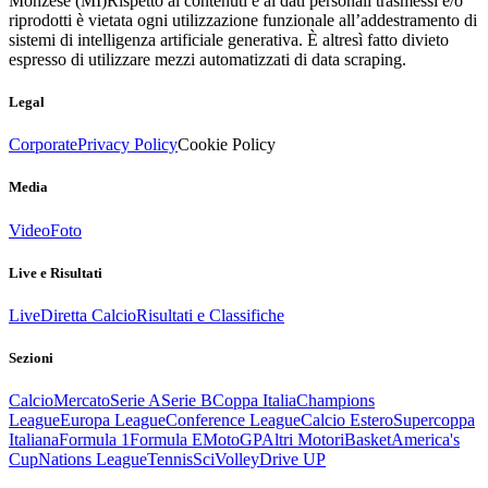
Monzese (MI)
Rispetto ai contenuti e ai dati personali trasmessi e/o
riprodotti è vietata ogni utilizzazione funzionale all’addestramento di
sistemi di intelligenza artificiale generativa. È altresì fatto divieto
espresso di utilizzare mezzi automatizzati di data scraping.
Legal
Corporate
Privacy Policy
Cookie Policy
Media
Video
Foto
Live e Risultati
Live
Diretta Calcio
Risultati e Classifiche
Sezioni
Calcio
Mercato
Serie A
Serie B
Coppa Italia
Champions
League
Europa League
Conference League
Calcio Estero
Supercoppa
Italiana
Formula 1
Formula E
MotoGP
Altri Motori
Basket
America's
Cup
Nations League
Tennis
Sci
Volley
Drive UP