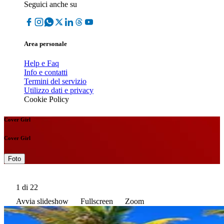
Seguici anche su
Area personale
Help e Faq
Info e contatti
Termini del servizio
Utilizzo dati e privacy
Cookie Policy
Cover Girl
Cover Girl
Foto
1
di 22
Avvia slideshow
Fullscreen
Zoom