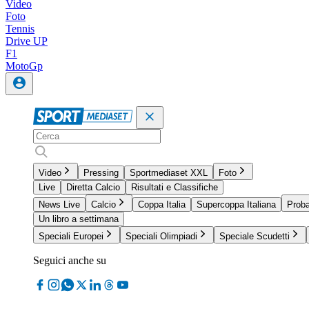
Video
Foto
Tennis
Drive UP
F1
MotoGp
Video
Pressing
Sportmediaset XXL
Foto
Live
Diretta Calcio
Risultati e Classifiche
News Live
Calcio
Coppa Italia
Supercoppa Italiana
Proba
Un libro a settimana
Speciali Europei
Speciali Olimpiadi
Speciale Scudetti
Seguici anche su