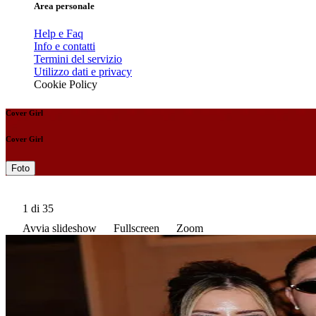
Area personale
Help e Faq
Info e contatti
Termini del servizio
Utilizzo dati e privacy
Cookie Policy
Cover Girl
Cover Girl
Foto
1
di 35
Avvia slideshow
Fullscreen
Zoom