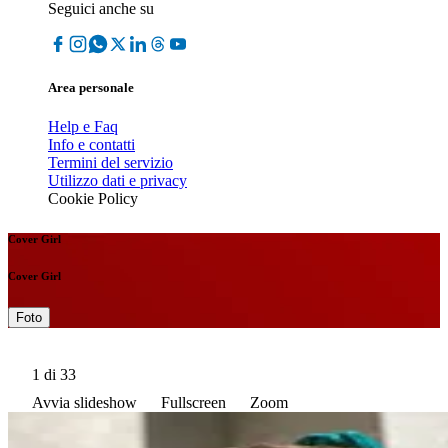
Seguici anche su
Area personale
Help e Faq
Info e contatti
Termini del servizio
Utilizzo dati e privacy
Cookie Policy
Cover Girl
Cover Girl
Foto
1
di 33
Avvia slideshow
Fullscreen
Zoom