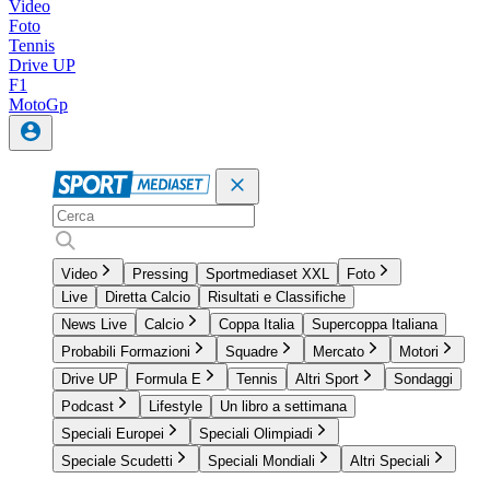
Video
Foto
Tennis
Drive UP
F1
MotoGp
Video
Pressing
Sportmediaset XXL
Foto
Live
Diretta Calcio
Risultati e Classifiche
News Live
Calcio
Coppa Italia
Supercoppa Italiana
Probabili Formazioni
Squadre
Mercato
Motori
Drive UP
Formula E
Tennis
Altri Sport
Sondaggi
Podcast
Lifestyle
Un libro a settimana
Speciali Europei
Speciali Olimpiadi
Speciale Scudetti
Speciali Mondiali
Altri Speciali