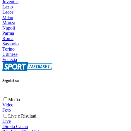
Juventus
Lazio
Lecce
Milan
Monza
Napoli
Parma
Roma
Sassuolo
Torino
Udinese
Venezia
Seguici su
Media
Video
Foto
Live e Risultati
Live
Diretta Calcio