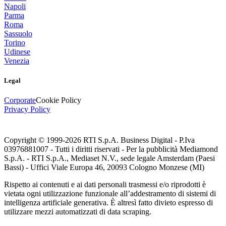
Napoli
Parma
Roma
Sassuolo
Torino
Udinese
Venezia
Legal
Corporate
Cookie Policy
Privacy Policy
Copyright © 1999-
2026
RTI S.p.A. Business Digital - P.Iva
03976881007 - Tutti i diritti riservati - Per la pubblicità Mediamond
S.p.A. - RTI S.p.A., Mediaset N.V., sede legale Amsterdam (Paesi
Bassi) - Uffici Viale Europa 46, 20093 Cologno Monzese (MI)
Rispetto ai contenuti e ai dati personali trasmessi e/o riprodotti è
vietata ogni utilizzazione funzionale all’addestramento di sistemi di
intelligenza artificiale generativa. È altresì fatto divieto espresso di
utilizzare mezzi automatizzati di data scraping.