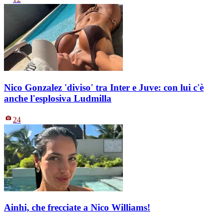
Nico Gonzalez 'diviso' tra Inter e Juve: con lui c'è
anche l'esplosiva Ludmilla
24
Ainhi, che frecciate a Nico Williams!