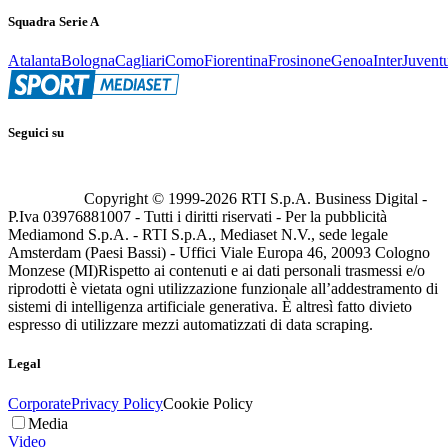
Squadra Serie A
Atalanta
Bologna
Cagliari
Como
Fiorentina
Frosinone
Genoa
Inter
Juvent
Seguici su
Copyright © 1999-
2026
RTI S.p.A. Business Digital -
P.Iva 03976881007 - Tutti i diritti riservati - Per la pubblicità
Mediamond S.p.A. - RTI S.p.A., Mediaset N.V., sede legale
Amsterdam (Paesi Bassi) - Uffici Viale Europa 46, 20093 Cologno
Monzese (MI)
Rispetto ai contenuti e ai dati personali trasmessi e/o
riprodotti è vietata ogni utilizzazione funzionale all’addestramento di
sistemi di intelligenza artificiale generativa. È altresì fatto divieto
espresso di utilizzare mezzi automatizzati di data scraping.
Legal
Corporate
Privacy Policy
Cookie Policy
Media
Video