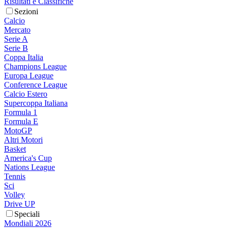
Risultati e Classifiche
Sezioni
Calcio
Mercato
Serie A
Serie B
Coppa Italia
Champions League
Europa League
Conference League
Calcio Estero
Supercoppa Italiana
Formula 1
Formula E
MotoGP
Altri Motori
Basket
America's Cup
Nations League
Tennis
Sci
Volley
Drive UP
Speciali
Mondiali 2026