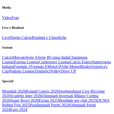
Media
Video
Foto
Live e Risultati
Live
Diretta Calcio
Risultati e Classifiche
Sezioni
Calcio
Mercato
Serie A
Serie B
Coppa Italia
Champions
League
Europa League
Conference League
Calcio Estero
Supercoppa
Italiana
Formula 1
Formula E
MotoGP
Altri Motori
Basket
America's
Cup
Nations League
Tennis
Sci
Volley
Drive UP
Speciali
Mondiali 2026
Roland Garros 2026
Sportmediaset Live Riccione
2026
Scudetto Inter 2026
Olimpiadi Invernali Milano Cortina
2026
Super Bowl 2026
Eicma 2025
Mondiale per club 2025
EICMA
Riding Fest 2025
Paralimpiadi Parigi 2024
Olimpiadi Parigi
2024
Euro 2024