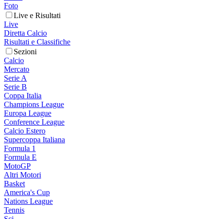
Foto
Live e Risultati
Live
Diretta Calcio
Risultati e Classifiche
Sezioni
Calcio
Mercato
Serie A
Serie B
Coppa Italia
Champions League
Europa League
Conference League
Calcio Estero
Supercoppa Italiana
Formula 1
Formula E
MotoGP
Altri Motori
Basket
America's Cup
Nations League
Tennis
Sci