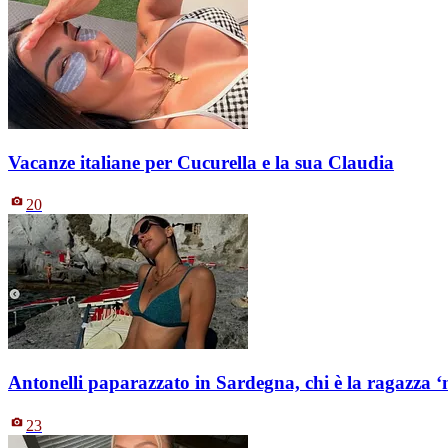
Vacanze italiane per Cucurella e la sua Claudia
20
Antonelli paparazzato in Sardegna, chi è la ragazza ‘m
23