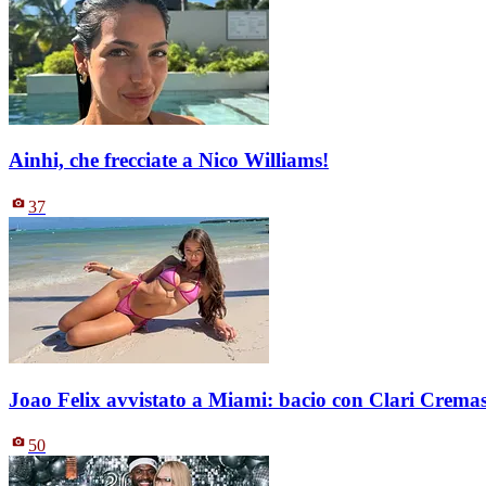
Ainhi, che frecciate a Nico Williams!
37
Joao Felix avvistato a Miami: bacio con Clari Crema
50