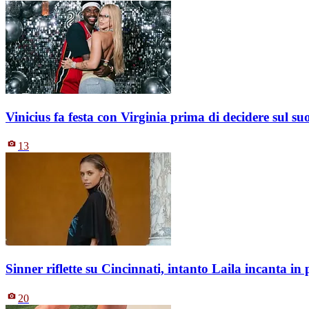
Vinicius fa festa con Virginia prima di decidere sul s
13
Sinner riflette su Cincinnati, intanto Laila incanta i
20