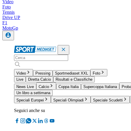
Video
Foto
Tennis
Drive UP
F1
MotoGp
Video
Pressing
Sportmediaset XXL
Foto
Live
Diretta Calcio
Risultati e Classifiche
News Live
Calcio
Coppa Italia
Supercoppa Italiana
Proba
Un libro a settimana
Speciali Europei
Speciali Olimpiadi
Speciale Scudetti
Seguici anche su