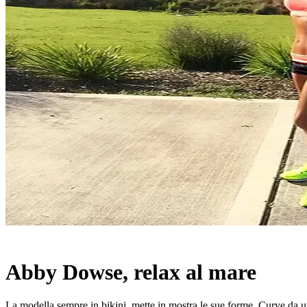
Abby Dowse, relax al mare
La modella sempre in bikini, mette in mostra le sue forme. Curve da url