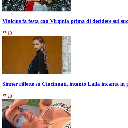
Vinicius fa festa con Virginia prima di decidere sul s
13
Sinner riflette su Cincinnati, intanto Laila incanta i
20