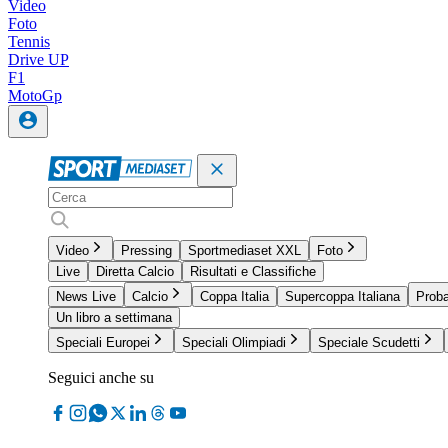
Video
Foto
Tennis
Drive UP
F1
MotoGp
Video
Pressing
Sportmediaset XXL
Foto
Live
Diretta Calcio
Risultati e Classifiche
News Live
Calcio
Coppa Italia
Supercoppa Italiana
Proba
Un libro a settimana
Speciali Europei
Speciali Olimpiadi
Speciale Scudetti
Seguici anche su