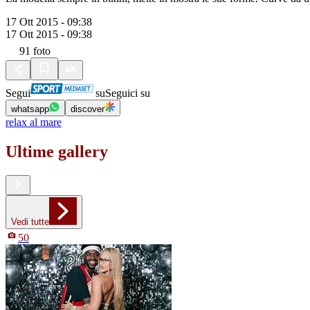
17 Ott 2015 - 09:38
17 Ott 2015 - 09:38
91
foto
Segui
su
Seguici su
whatsapp
discover
relax al mare
Ultime gallery
Vedi tutte
50