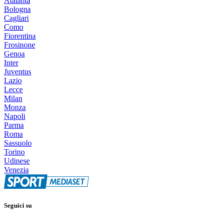
Atalanta
Bologna
Cagliari
Como
Fiorentina
Frosinone
Genoa
Inter
Juventus
Lazio
Lecce
Milan
Monza
Napoli
Parma
Roma
Sassuolo
Torino
Udinese
Venezia
Seguici su