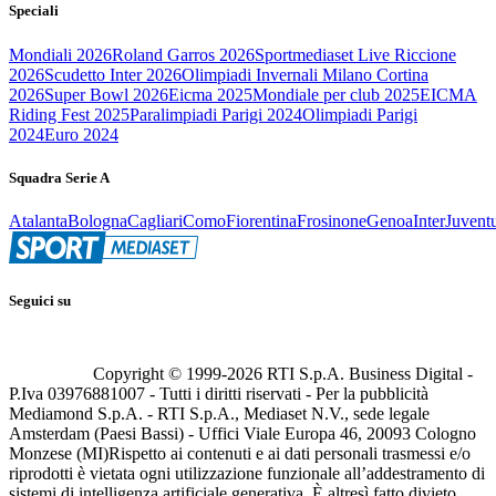
Speciali
Mondiali 2026
Roland Garros 2026
Sportmediaset Live Riccione
2026
Scudetto Inter 2026
Olimpiadi Invernali Milano Cortina
2026
Super Bowl 2026
Eicma 2025
Mondiale per club 2025
EICMA
Riding Fest 2025
Paralimpiadi Parigi 2024
Olimpiadi Parigi
2024
Euro 2024
Squadra Serie A
Atalanta
Bologna
Cagliari
Como
Fiorentina
Frosinone
Genoa
Inter
Juvent
Seguici su
Copyright © 1999-
2026
RTI S.p.A. Business Digital -
P.Iva 03976881007 - Tutti i diritti riservati - Per la pubblicità
Mediamond S.p.A. - RTI S.p.A., Mediaset N.V., sede legale
Amsterdam (Paesi Bassi) - Uffici Viale Europa 46, 20093 Cologno
Monzese (MI)
Rispetto ai contenuti e ai dati personali trasmessi e/o
riprodotti è vietata ogni utilizzazione funzionale all’addestramento di
sistemi di intelligenza artificiale generativa. È altresì fatto divieto