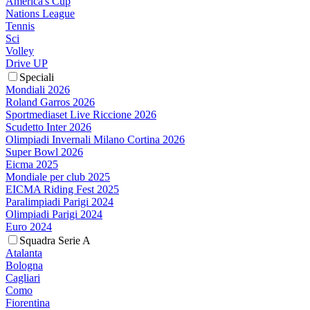
America's Cup
Nations League
Tennis
Sci
Volley
Drive UP
Speciali
Mondiali 2026
Roland Garros 2026
Sportmediaset Live Riccione 2026
Scudetto Inter 2026
Olimpiadi Invernali Milano Cortina 2026
Super Bowl 2026
Eicma 2025
Mondiale per club 2025
EICMA Riding Fest 2025
Paralimpiadi Parigi 2024
Olimpiadi Parigi 2024
Euro 2024
Squadra Serie A
Atalanta
Bologna
Cagliari
Como
Fiorentina