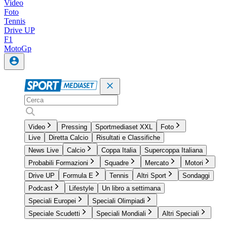
Video
Foto
Tennis
Drive UP
F1
MotoGp
Video
Pressing
Sportmediaset XXL
Foto
Live
Diretta Calcio
Risultati e Classifiche
News Live
Calcio
Coppa Italia
Supercoppa Italiana
Probabili Formazioni
Squadre
Mercato
Motori
Drive UP
Formula E
Tennis
Altri Sport
Sondaggi
Podcast
Lifestyle
Un libro a settimana
Speciali Europei
Speciali Olimpiadi
Speciale Scudetti
Speciali Mondiali
Altri Speciali