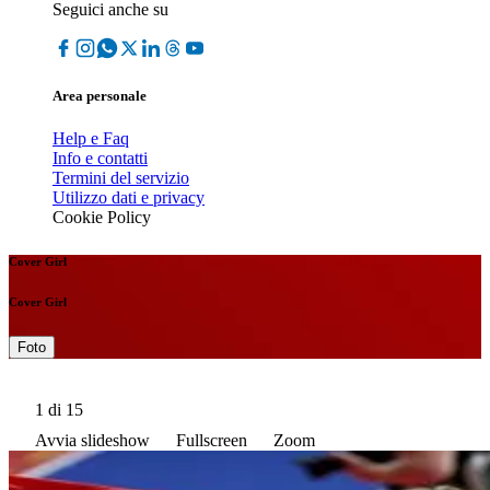
Seguici anche su
Area personale
Help e Faq
Info e contatti
Termini del servizio
Utilizzo dati e privacy
Cookie Policy
Cover Girl
Cover Girl
Foto
1
di 15
Avvia slideshow
Fullscreen
Zoom