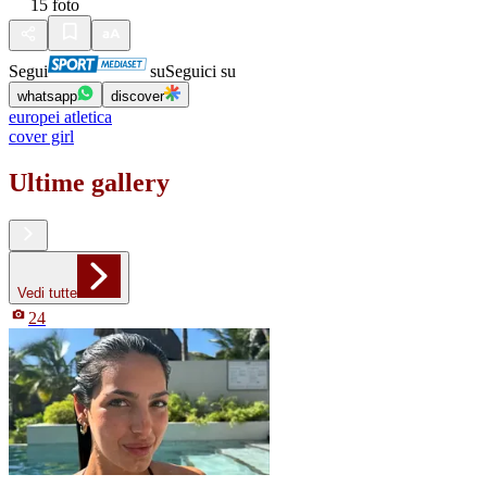
15
foto
Segui
su
Seguici su
whatsapp
discover
europei atletica
cover girl
Ultime gallery
Vedi tutte
24