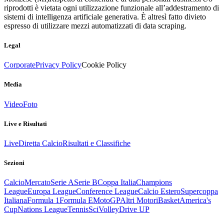
riprodotti è vietata ogni utilizzazione funzionale all’addestramento di
sistemi di intelligenza artificiale generativa. È altresì fatto divieto
espresso di utilizzare mezzi automatizzati di data scraping.
Legal
Corporate
Privacy Policy
Cookie Policy
Media
Video
Foto
Live e Risultati
Live
Diretta Calcio
Risultati e Classifiche
Sezioni
Calcio
Mercato
Serie A
Serie B
Coppa Italia
Champions
League
Europa League
Conference League
Calcio Estero
Supercoppa
Italiana
Formula 1
Formula E
MotoGP
Altri Motori
Basket
America's
Cup
Nations League
Tennis
Sci
Volley
Drive UP