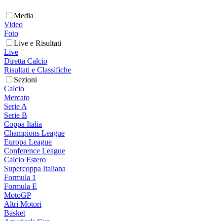
Media
Video
Foto
Live e Risultati
Live
Diretta Calcio
Risultati e Classifiche
Sezioni
Calcio
Mercato
Serie A
Serie B
Coppa Italia
Champions League
Europa League
Conference League
Calcio Estero
Supercoppa Italiana
Formula 1
Formula E
MotoGP
Altri Motori
Basket