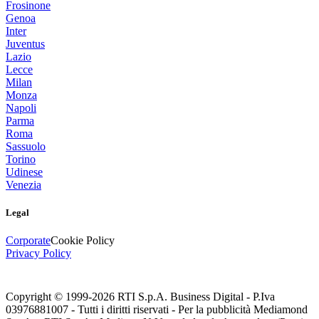
Frosinone
Genoa
Inter
Juventus
Lazio
Lecce
Milan
Monza
Napoli
Parma
Roma
Sassuolo
Torino
Udinese
Venezia
Legal
Corporate
Cookie Policy
Privacy Policy
Copyright © 1999-
2026
RTI S.p.A. Business Digital - P.Iva
03976881007 - Tutti i diritti riservati - Per la pubblicità Mediamond