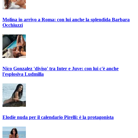
Molina in arrivo a Roma: con lui anche la splendida Barbara
Occhiuzzi
Nico Gonzalez 'diviso' tra Inter e Juve: con lui c'è anche
l'esplosiva Ludmilla
Elodie nuda per il calendario Pirelli: è la protagonista