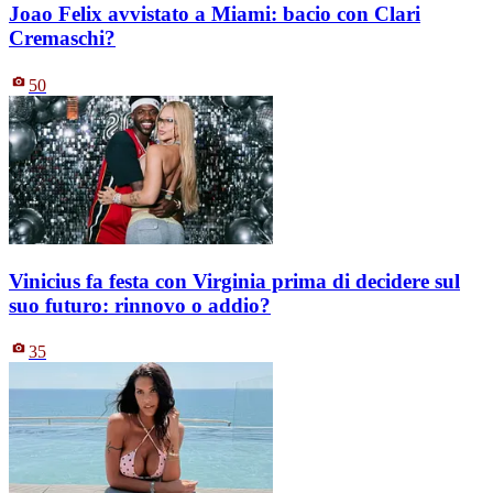
Joao Felix avvistato a Miami: bacio con Clari
Cremaschi?
50
Vinicius fa festa con Virginia prima di decidere sul
suo futuro: rinnovo o addio?
35