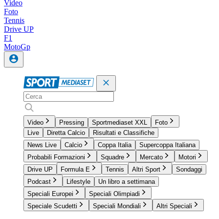
Video
Foto
Tennis
Drive UP
F1
MotoGp
Video
Pressing
Sportmediaset XXL
Foto
Live
Diretta Calcio
Risultati e Classifiche
News Live
Calcio
Coppa Italia
Supercoppa Italiana
Probabili Formazioni
Squadre
Mercato
Motori
Drive UP
Formula E
Tennis
Altri Sport
Sondaggi
Podcast
Lifestyle
Un libro a settimana
Speciali Europei
Speciali Olimpiadi
Speciale Scudetti
Speciali Mondiali
Altri Speciali