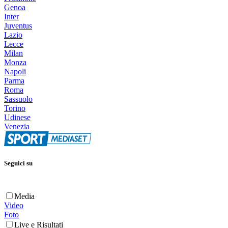
Genoa
Inter
Juventus
Lazio
Lecce
Milan
Monza
Napoli
Parma
Roma
Sassuolo
Torino
Udinese
Venezia
Seguici su
Media
Video
Foto
Live e Risultati