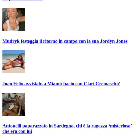
Mudryk festeggia il ritorno in campo con la sua Jordyn Jones
Joao Felix avvistato a Miami: bacio con Clari Cremaschi?
Antonelli paparazzato in Sardegna, chi è la ragazza ‘misteriosa’
che era con lui