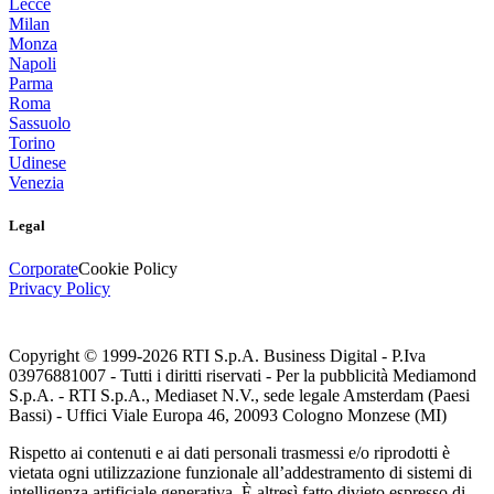
Lecce
Milan
Monza
Napoli
Parma
Roma
Sassuolo
Torino
Udinese
Venezia
Legal
Corporate
Cookie Policy
Privacy Policy
Copyright © 1999-
2026
RTI S.p.A. Business Digital - P.Iva
03976881007 - Tutti i diritti riservati - Per la pubblicità Mediamond
S.p.A. - RTI S.p.A., Mediaset N.V., sede legale Amsterdam (Paesi
Bassi) - Uffici Viale Europa 46, 20093 Cologno Monzese (MI)
Rispetto ai contenuti e ai dati personali trasmessi e/o riprodotti è
vietata ogni utilizzazione funzionale all’addestramento di sistemi di
intelligenza artificiale generativa. È altresì fatto divieto espresso di