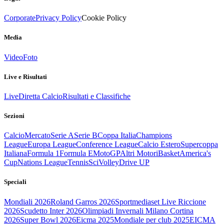
Corporate
Privacy Policy
Cookie Policy
Media
Video
Foto
Live e Risultati
Live
Diretta Calcio
Risultati e Classifiche
Sezioni
Calcio
Mercato
Serie A
Serie B
Coppa Italia
Champions
League
Europa League
Conference League
Calcio Estero
Supercoppa
Italiana
Formula 1
Formula E
MotoGP
Altri Motori
Basket
America's
Cup
Nations League
Tennis
Sci
Volley
Drive UP
Speciali
Mondiali 2026
Roland Garros 2026
Sportmediaset Live Riccione
2026
Scudetto Inter 2026
Olimpiadi Invernali Milano Cortina
2026
Super Bowl 2026
Eicma 2025
Mondiale per club 2025
EICMA