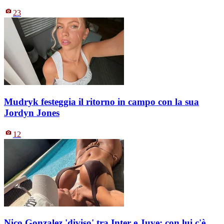
23
Mudryk festeggia il ritorno in campo con la sua
Jordyn Jones
12
Nico Gonzalez 'diviso' tra Inter e Juve: con lui c'è