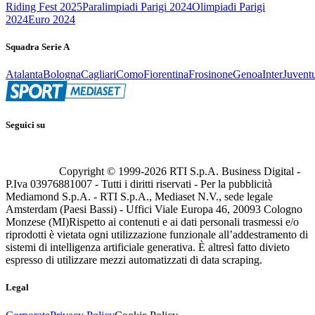
Riding Fest 2025
Paralimpiadi Parigi 2024
Olimpiadi Parigi
2024
Euro 2024
Squadra Serie A
Atalanta
Bologna
Cagliari
Como
Fiorentina
Frosinone
Genoa
Inter
Juvent
Seguici su
Copyright © 1999-
2026
RTI S.p.A. Business Digital -
P.Iva 03976881007 - Tutti i diritti riservati - Per la pubblicità
Mediamond S.p.A. - RTI S.p.A., Mediaset N.V., sede legale
Amsterdam (Paesi Bassi) - Uffici Viale Europa 46, 20093 Cologno
Monzese (MI)
Rispetto ai contenuti e ai dati personali trasmessi e/o
riprodotti è vietata ogni utilizzazione funzionale all’addestramento di
sistemi di intelligenza artificiale generativa. È altresì fatto divieto
espresso di utilizzare mezzi automatizzati di data scraping.
Legal