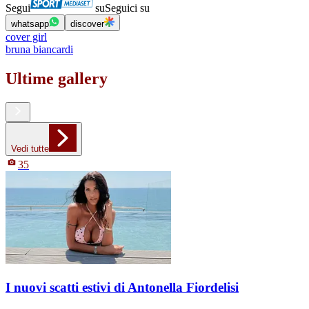
Segui
su
Seguici su
whatsapp
discover
cover girl
bruna biancardi
Ultime gallery
Vedi tutte
35
I nuovi scatti estivi di Antonella Fiordelisi