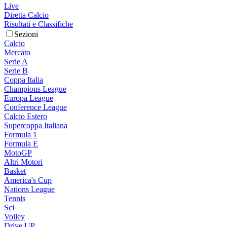
Live
Diretta Calcio
Risultati e Classifiche
Sezioni
Calcio
Mercato
Serie A
Serie B
Coppa Italia
Champions League
Europa League
Conference League
Calcio Estero
Supercoppa Italiana
Formula 1
Formula E
MotoGP
Altri Motori
Basket
America's Cup
Nations League
Tennis
Sci
Volley
Drive UP