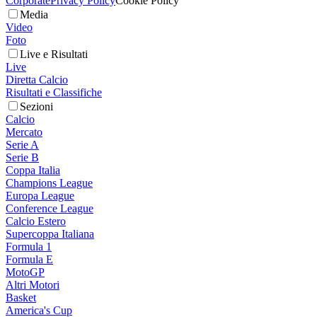
Corporate
Privacy Policy
Cookie Policy
Media
Video
Foto
Live e Risultati
Live
Diretta Calcio
Risultati e Classifiche
Sezioni
Calcio
Mercato
Serie A
Serie B
Coppa Italia
Champions League
Europa League
Conference League
Calcio Estero
Supercoppa Italiana
Formula 1
Formula E
MotoGP
Altri Motori
Basket
America's Cup