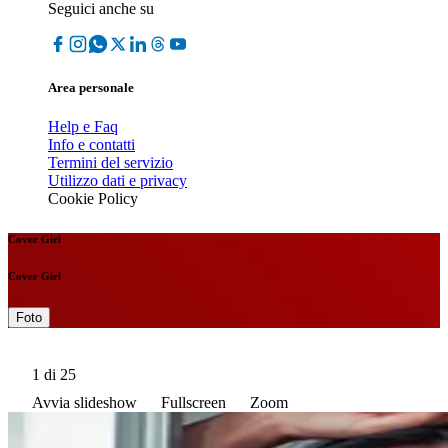
Seguici anche su
Area personale
Help e Faq
Info e contatti
Termini del servizio
Utilizzo dati e privacy
Cookie Policy
Cover Girl
Cover Girl
Foto
1
di 25
Avvia slideshow
Fullscreen
Zoom