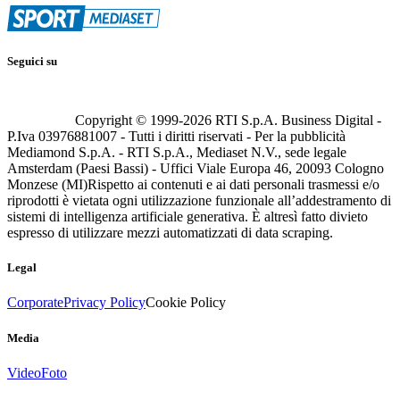
Seguici su
Copyright © 1999-
2026
RTI S.p.A. Business Digital -
P.Iva 03976881007 - Tutti i diritti riservati - Per la pubblicità
Mediamond S.p.A. - RTI S.p.A., Mediaset N.V., sede legale
Amsterdam (Paesi Bassi) - Uffici Viale Europa 46, 20093 Cologno
Monzese (MI)
Rispetto ai contenuti e ai dati personali trasmessi e/o
riprodotti è vietata ogni utilizzazione funzionale all’addestramento di
sistemi di intelligenza artificiale generativa. È altresì fatto divieto
espresso di utilizzare mezzi automatizzati di data scraping.
Legal
Corporate
Privacy Policy
Cookie Policy
Media
Video
Foto