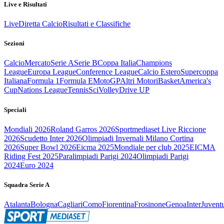
Live e Risultati
Live
Diretta Calcio
Risultati e Classifiche
Sezioni
Calcio
Mercato
Serie A
Serie B
Coppa Italia
Champions
League
Europa League
Conference League
Calcio Estero
Supercoppa
Italiana
Formula 1
Formula E
MotoGP
Altri Motori
Basket
America's
Cup
Nations League
Tennis
Sci
Volley
Drive UP
Speciali
Mondiali 2026
Roland Garros 2026
Sportmediaset Live Riccione
2026
Scudetto Inter 2026
Olimpiadi Invernali Milano Cortina
2026
Super Bowl 2026
Eicma 2025
Mondiale per club 2025
EICMA
Riding Fest 2025
Paralimpiadi Parigi 2024
Olimpiadi Parigi
2024
Euro 2024
Squadra Serie A
Atalanta
Bologna
Cagliari
Como
Fiorentina
Frosinone
Genoa
Inter
Juvent