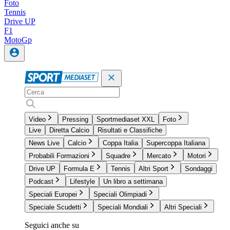
Foto
Tennis
Drive UP
F1
MotoGp
Video
Pressing
Sportmediaset XXL
Foto
Live
Diretta Calcio
Risultati e Classifiche
News Live
Calcio
Coppa Italia
Supercoppa Italiana
Probabili Formazioni
Squadre
Mercato
Motori
Drive UP
Formula E
Tennis
Altri Sport
Sondaggi
Podcast
Lifestyle
Un libro a settimana
Speciali Europei
Speciali Olimpiadi
Speciale Scudetti
Speciali Mondiali
Altri Speciali
Seguici anche su