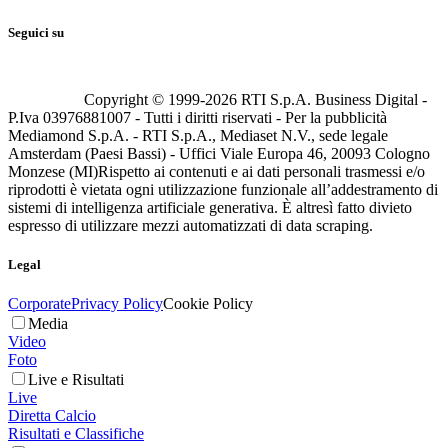
Seguici su
Copyright © 1999-
2026
RTI S.p.A. Business Digital -
P.Iva 03976881007 - Tutti i diritti riservati - Per la pubblicità
Mediamond S.p.A. - RTI S.p.A., Mediaset N.V., sede legale
Amsterdam (Paesi Bassi) - Uffici Viale Europa 46, 20093 Cologno
Monzese (MI)
Rispetto ai contenuti e ai dati personali trasmessi e/o
riprodotti è vietata ogni utilizzazione funzionale all’addestramento di
sistemi di intelligenza artificiale generativa. È altresì fatto divieto
espresso di utilizzare mezzi automatizzati di data scraping.
Legal
Corporate
Privacy Policy
Cookie Policy
Media
Video
Foto
Live e Risultati
Live
Diretta Calcio
Risultati e Classifiche