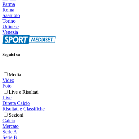
Parma
Roma
Sassuolo
Torino
Udinese
Venezia
Seguici su
Media
Video
Foto
Live e Risultati
Live
Diretta Calcio
Risultati e Classifiche
Sezioni
Calcio
Mercato
Serie A
Serie B