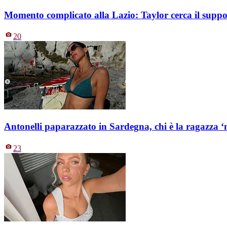
Momento complicato alla Lazio: Taylor cerca il suppo
20
Antonelli paparazzato in Sardegna, chi è la ragazza ‘m
23