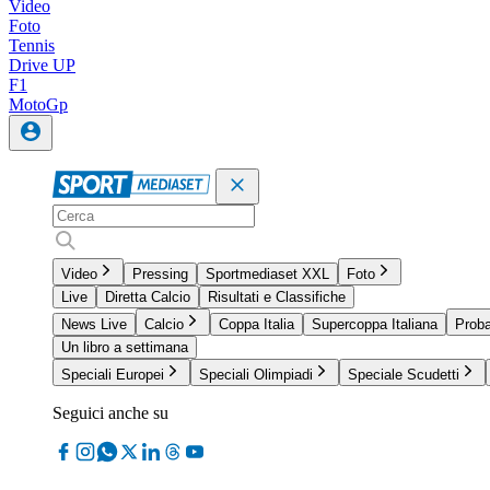
Video
Foto
Tennis
Drive UP
F1
MotoGp
Video
Pressing
Sportmediaset XXL
Foto
Live
Diretta Calcio
Risultati e Classifiche
News Live
Calcio
Coppa Italia
Supercoppa Italiana
Proba
Un libro a settimana
Speciali Europei
Speciali Olimpiadi
Speciale Scudetti
Seguici anche su