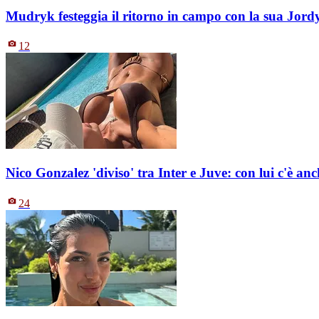
Mudryk festeggia il ritorno in campo con la sua Jord
12
Nico Gonzalez 'diviso' tra Inter e Juve: con lui c'è an
24