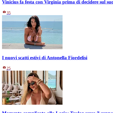
Vinicius fa festa con Virginia prima di decidere sul s
35
I nuovi scatti estivi di Antonella Fiordelisi
25