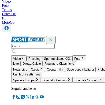
Video
Foto
Tennis
Drive UP
F1
MotoGp
Video
Pressing
Sportmediaset XXL
Foto
Live
Diretta Calcio
Risultati e Classifiche
News Live
Calcio
Coppa Italia
Supercoppa Italiana
Proba
Un libro a settimana
Speciali Europei
Speciali Olimpiadi
Speciale Scudetti
Seguici anche su