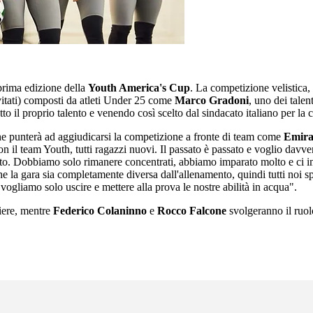
prima edizione della
Youth America's Cup
. La competizione velistica
nvitati) composti da atleti Under 25 come
Marco Gradoni
, uno dei tale
to il proprio talento e venendo così scelto dal sindacato italiano per l
e punterà ad aggiudicarsi la competizione a fronte di team come
Emira
on il team Youth, tutti ragazzi nuovi. Il passato è passato e voglio da
olto. Dobbiamo solo rimanere concentrati, abbiamo imparato molto e ci 
che la gara sia completamente diversa dall'allenamento, quindi tutti noi
 vogliamo solo uscire e mettere alla prova le nostre abilità in acqua".
niere, mentre
Federico Colaninno
e
Rocco Falcone
svolgeranno il ruol