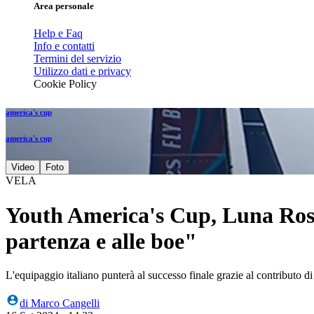
Area personale
Help e Faq
Info e contatti
Termini del servizio
Utilizzo dati e privacy
Cookie Policy
america's cup
america's cup
Video
Foto
VELA
Youth America's Cup, Luna Rossa 
partenza e alle boe"
L'equipaggio italiano punterà al successo finale grazie al contributo d
di
Marco Cangelli