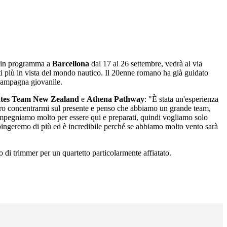
, in programma a
Barcellona
dal 17 al 26 settembre, vedrà al via
nti più in vista del mondo nautico. Il 20enne romano ha già guidato
a campagna giovanile.
tes Team New Zealand
e
Athena Pathway
: "È stata un'esperienza
vvero concentrarmi sul presente e penso che abbiamo un grande team,
impegniamo molto per essere qui e preparati, quindi vogliamo solo
 spingeremo di più ed è incredibile perché se abbiamo molto vento sarà
o di trimmer per un quartetto particolarmente affiatato.