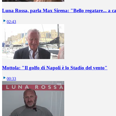
Luna Rossa, parla Max Sirena: "Bello regatare... a c
02:43
Mottola: "Il golfo di Napoli è lo Stadio del vento"
00:33