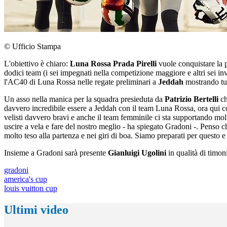
© Ufficio Stampa
L'obiettivo è chiaro:
Luna Rossa Prada Pirelli
vuole conquistare la 
dodici team (i sei impegnati nella competizione maggiore e altri sei i
l'AC40 di Luna Rossa nelle regate preliminari a
Jeddah
mostrando tut
Un asso nella manica per la squadra presieduta da
Patrizio Bertelli
ch
davvero incredibile essere a Jeddah con il team Luna Rossa, ora qui c
velisti davvero bravi e anche il team femminile ci sta supportando m
uscire a vela e fare del nostro meglio - ha spiegato Gradoni -. Penso 
molto teso alla partenza e nei giri di boa. Siamo preparati per questo e
Insieme a Gradoni sarà presente
Gianluigi Ugolini
in qualità di timo
gradoni
america's cup
louis vuitton cup
Ultimi video