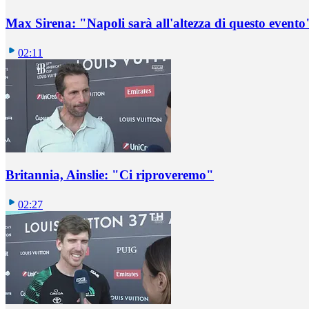
Max Sirena: "Napoli sarà all'altezza di questo evento
02:11
Britannia, Ainslie: "Ci riproveremo"
02:27