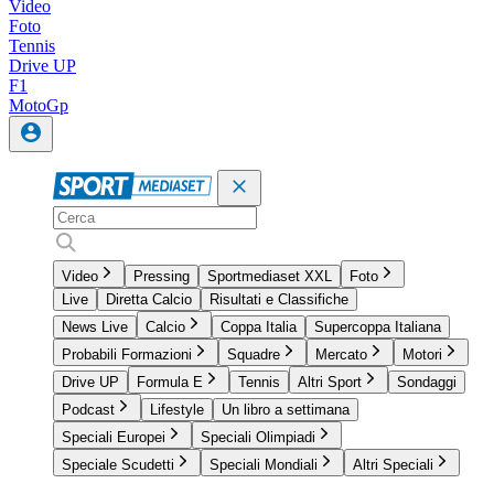
Video
Foto
Tennis
Drive UP
F1
MotoGp
Video
Pressing
Sportmediaset XXL
Foto
Live
Diretta Calcio
Risultati e Classifiche
News Live
Calcio
Coppa Italia
Supercoppa Italiana
Probabili Formazioni
Squadre
Mercato
Motori
Drive UP
Formula E
Tennis
Altri Sport
Sondaggi
Podcast
Lifestyle
Un libro a settimana
Speciali Europei
Speciali Olimpiadi
Speciale Scudetti
Speciali Mondiali
Altri Speciali