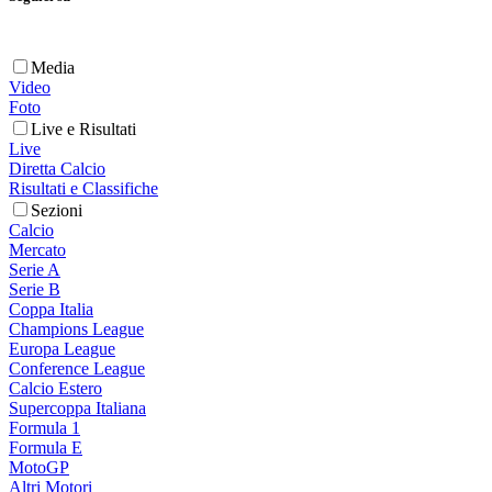
Media
Video
Foto
Live e Risultati
Live
Diretta Calcio
Risultati e Classifiche
Sezioni
Calcio
Mercato
Serie A
Serie B
Coppa Italia
Champions League
Europa League
Conference League
Calcio Estero
Supercoppa Italiana
Formula 1
Formula E
MotoGP
Altri Motori