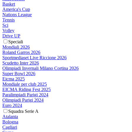
Basket
America's Cup
Nations League
Tennis
Sci
Volley
Drive UP
Speciali
Mondiali 2026
Roland Garros 2026
Sportmediaset Live Riccione 2026
Scudetto Inter 2026
Olimpiadi Invernali Milano Cortina 2026
Super Bowl 2026
Eicma 2025
Mondiale per club 2025
EICMA Riding Fest 2025
Paralimpiadi Parigi 2024
Olimpiadi Parigi 2024
Euro 2024
Squadra Serie A
Atalanta
Bologna
Cagliari