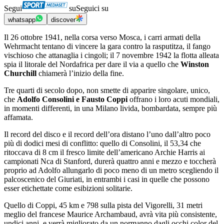
Segui
su
Seguici su
whatsapp
discover
Il 26 ottobre 1941, nella corsa verso Mosca, i carri armati della
Wehrmacht tentano di vincere la gara contro la rasputitza, il fango
vischioso che attanaglia i cingoli; il 7 novembre 1942 la flotta alleata
spia il litorale del Nordafrica per dare il via a quello che
Winston
Churchill
chiamerà l’inizio della fine.
Tre quarti di secolo dopo, non smette di apparire singolare, unico,
che
Adolfo Consolini e Fausto Coppi
offrano i loro acuti mondiali,
in momenti differenti, in una Milano livida, bombardata, sempre più
affamata.
Il record del disco e il record dell’ora distano l’uno dall’altro poco
più di dodici mesi di conflitto: quello di Consolini, il 53,34 che
ritoccava di 8 cm il fresco limite dell’americano Archie Harris ai
campionati Nca di Stanford, durerà quattro anni e mezzo e toccherà
proprio ad Adolfo allungarlo di poco meno di un metro scegliendo il
palcoscenico del Giuriati, in entrambi i casi in quelle che possono
esser etichettate come esibizioni solitarie.
Quello di Coppi, 45 km e 798 sulla pista del Vigorelli, 31 metri
meglio del francese Maurice Archambaud, avrà vita più consistente,
undici anni, e verrà migliorato da un normanno dagli occhi color del