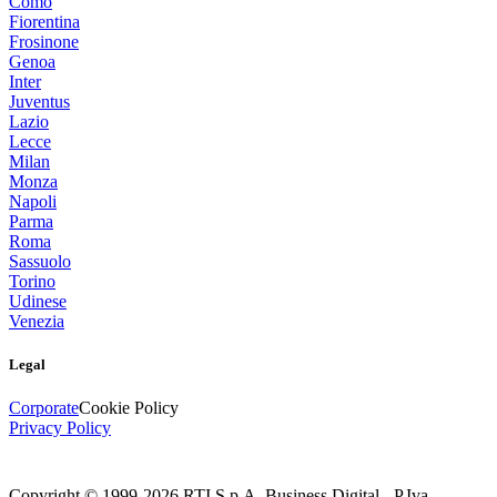
Como
Fiorentina
Frosinone
Genoa
Inter
Juventus
Lazio
Lecce
Milan
Monza
Napoli
Parma
Roma
Sassuolo
Torino
Udinese
Venezia
Legal
Corporate
Cookie Policy
Privacy Policy
Copyright © 1999-
2026
RTI S.p.A. Business Digital - P.Iva