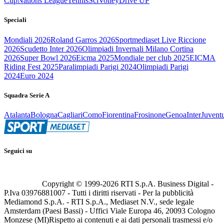
Cup
Nations League
Tennis
Sci
Volley
Drive UP
Speciali
Mondiali 2026
Roland Garros 2026
Sportmediaset Live Riccione
2026
Scudetto Inter 2026
Olimpiadi Invernali Milano Cortina
2026
Super Bowl 2026
Eicma 2025
Mondiale per club 2025
EICMA
Riding Fest 2025
Paralimpiadi Parigi 2024
Olimpiadi Parigi
2024
Euro 2024
Squadra Serie A
Atalanta
Bologna
Cagliari
Como
Fiorentina
Frosinone
Genoa
Inter
Juvent
Seguici su
Copyright © 1999-
2026
RTI S.p.A. Business Digital -
P.Iva 03976881007 - Tutti i diritti riservati - Per la pubblicità
Mediamond S.p.A. - RTI S.p.A., Mediaset N.V., sede legale
Amsterdam (Paesi Bassi) - Uffici Viale Europa 46, 20093 Cologno
Monzese (MI)
Rispetto ai contenuti e ai dati personali trasmessi e/o