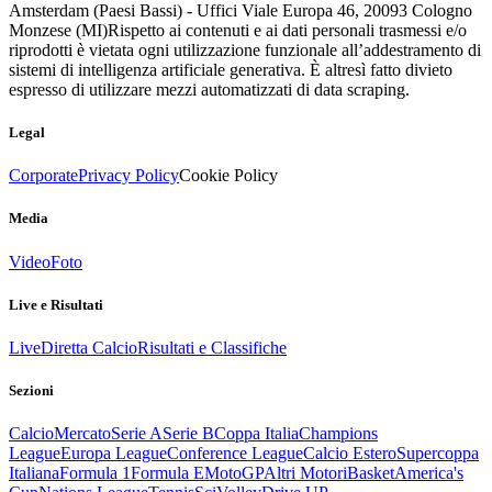
Amsterdam (Paesi Bassi) - Uffici Viale Europa 46, 20093 Cologno
Monzese (MI)
Rispetto ai contenuti e ai dati personali trasmessi e/o
riprodotti è vietata ogni utilizzazione funzionale all’addestramento di
sistemi di intelligenza artificiale generativa. È altresì fatto divieto
espresso di utilizzare mezzi automatizzati di data scraping.
Legal
Corporate
Privacy Policy
Cookie Policy
Media
Video
Foto
Live e Risultati
Live
Diretta Calcio
Risultati e Classifiche
Sezioni
Calcio
Mercato
Serie A
Serie B
Coppa Italia
Champions
League
Europa League
Conference League
Calcio Estero
Supercoppa
Italiana
Formula 1
Formula E
MotoGP
Altri Motori
Basket
America's