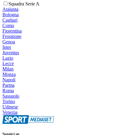
Squadra Serie A
Atalanta
Bologna
Cagliari
Como
Fiorentina
Frosinone
Genoa
Inter
Juventus
Lazio
Lecce
Milan
Monza
Napoli
Parma
Roma
Sassuolo
Torino
Udinese
Venezia
Seguici su