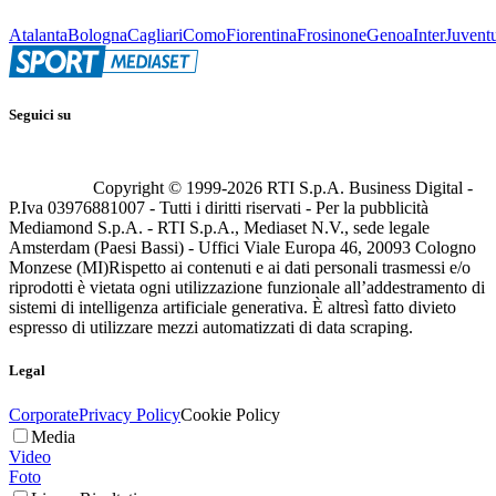
Atalanta
Bologna
Cagliari
Como
Fiorentina
Frosinone
Genoa
Inter
Juvent
Seguici su
Copyright © 1999-
2026
RTI S.p.A. Business Digital -
P.Iva 03976881007 - Tutti i diritti riservati - Per la pubblicità
Mediamond S.p.A. - RTI S.p.A., Mediaset N.V., sede legale
Amsterdam (Paesi Bassi) - Uffici Viale Europa 46, 20093 Cologno
Monzese (MI)
Rispetto ai contenuti e ai dati personali trasmessi e/o
riprodotti è vietata ogni utilizzazione funzionale all’addestramento di
sistemi di intelligenza artificiale generativa. È altresì fatto divieto
espresso di utilizzare mezzi automatizzati di data scraping.
Legal
Corporate
Privacy Policy
Cookie Policy
Media
Video
Foto