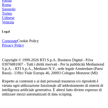
Parma
Roma
Sassuolo
Torino
Udinese
Venezia
Legal
Corporate
Cookie Policy
Privacy Policy
Copyright © 1999-
2026
RTI S.p.A. Business Digital - P.Iva
03976881007 - Tutti i diritti riservati - Per la pubblicità Mediamond
S.p.A. - RTI S.p.A., Mediaset N.V., sede legale Amsterdam (Paesi
Bassi) - Uffici Viale Europa 46, 20093 Cologno Monzese (MI)
Rispetto ai contenuti e ai dati personali trasmessi e/o riprodotti è
vietata ogni utilizzazione funzionale all’addestramento di sistemi di
intelligenza artificiale generativa. È altresì fatto divieto espresso di
utilizzare mezzi automatizzati di data scraping.