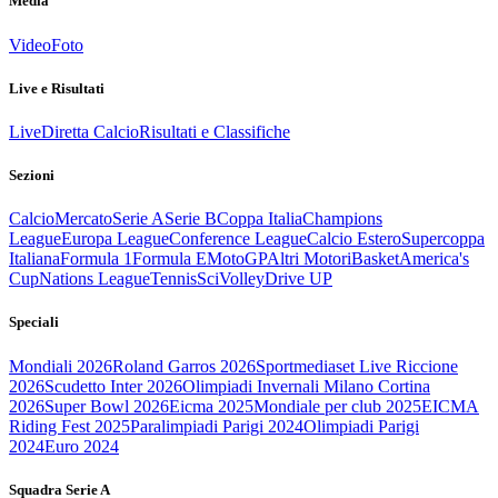
Media
Video
Foto
Live e Risultati
Live
Diretta Calcio
Risultati e Classifiche
Sezioni
Calcio
Mercato
Serie A
Serie B
Coppa Italia
Champions
League
Europa League
Conference League
Calcio Estero
Supercoppa
Italiana
Formula 1
Formula E
MotoGP
Altri Motori
Basket
America's
Cup
Nations League
Tennis
Sci
Volley
Drive UP
Speciali
Mondiali 2026
Roland Garros 2026
Sportmediaset Live Riccione
2026
Scudetto Inter 2026
Olimpiadi Invernali Milano Cortina
2026
Super Bowl 2026
Eicma 2025
Mondiale per club 2025
EICMA
Riding Fest 2025
Paralimpiadi Parigi 2024
Olimpiadi Parigi
2024
Euro 2024
Squadra Serie A