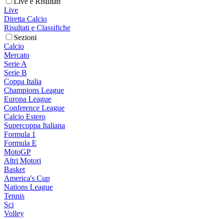
Live e Risultati
Live
Diretta Calcio
Risultati e Classifiche
Sezioni
Calcio
Mercato
Serie A
Serie B
Coppa Italia
Champions League
Europa League
Conference League
Calcio Estero
Supercoppa Italiana
Formula 1
Formula E
MotoGP
Altri Motori
Basket
America's Cup
Nations League
Tennis
Sci
Volley