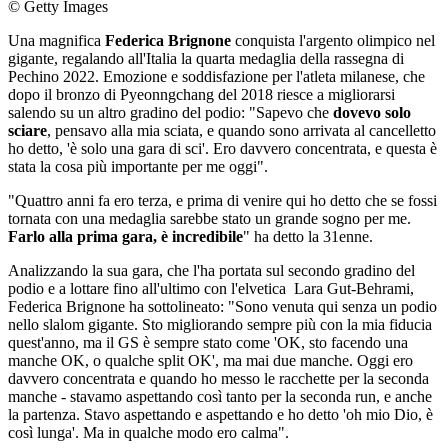
© Getty Images
Una magnifica
Federica Brignone
conquista l'argento olimpico nel
gigante, regalando all'Italia la quarta medaglia della rassegna di
Pechino 2022. Emozione e soddisfazione per l'atleta milanese, che
dopo il bronzo di Pyeonngchang del 2018 riesce a migliorarsi
salendo su un altro gradino del podio: "Sapevo che
dovevo solo
sciare
, pensavo alla mia sciata, e quando sono arrivata al cancelletto
ho detto, 'è solo una gara di sci'. Ero davvero concentrata, e questa è
stata la cosa più importante per me oggi".
"Quattro anni fa ero terza, e prima di venire qui ho detto che se fossi
tornata con una medaglia sarebbe stato un grande sogno per me.
Farlo alla prima gara, è incredibile
" ha detto la 31enne.
Analizzando la sua gara, che l'ha portata sul secondo gradino del
podio e a lottare fino all'ultimo con l'elvetica Lara Gut-Behrami,
Federica Brignone ha sottolineato: "Sono venuta qui senza un podio
nello slalom gigante. Sto migliorando sempre più con la mia fiducia
quest'anno, ma il GS è sempre stato come 'OK, sto facendo una
manche OK, o qualche split OK', ma mai due manche. Oggi ero
davvero concentrata e quando ho messo le racchette per la seconda
manche - stavamo aspettando così tanto per la seconda run, e anche
la partenza. Stavo aspettando e aspettando e ho detto 'oh mio Dio, è
così lunga'. Ma in qualche modo ero calma".