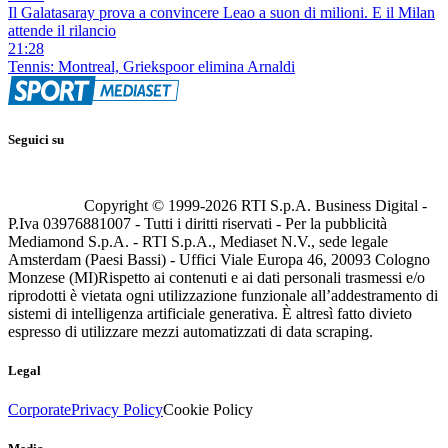
Il Galatasaray prova a convincere Leao a suon di milioni. E il Milan
attende il rilancio
21:28
Tennis: Montreal, Griekspoor elimina Arnaldi
Seguici su
Copyright © 1999-
2026
RTI S.p.A. Business Digital -
P.Iva 03976881007 - Tutti i diritti riservati - Per la pubblicità
Mediamond S.p.A. - RTI S.p.A., Mediaset N.V., sede legale
Amsterdam (Paesi Bassi) - Uffici Viale Europa 46, 20093 Cologno
Monzese (MI)
Rispetto ai contenuti e ai dati personali trasmessi e/o
riprodotti è vietata ogni utilizzazione funzionale all’addestramento di
sistemi di intelligenza artificiale generativa. È altresì fatto divieto
espresso di utilizzare mezzi automatizzati di data scraping.
Legal
Corporate
Privacy Policy
Cookie Policy