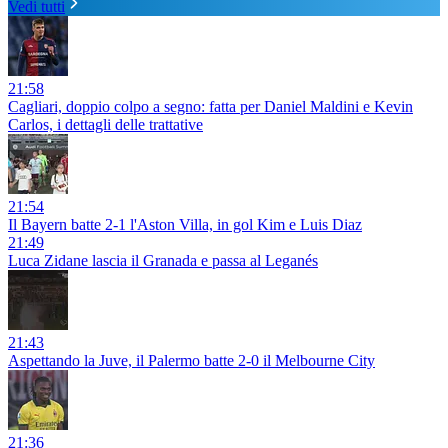
Vedi tutti
21:58
Cagliari, doppio colpo a segno: fatta per Daniel Maldini e Kevin
Carlos, i dettagli delle trattative
21:54
Il Bayern batte 2-1 l'Aston Villa, in gol Kim e Luis Diaz
21:49
Luca Zidane lascia il Granada e passa al Leganés
21:43
Aspettando la Juve, il Palermo batte 2-0 il Melbourne City
21:36