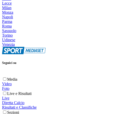
Lecce
Milan
Monza
Napoli
Parma
Roma
Sassuolo
Torino
Udinese
Venezia
Seguici su
Media
Video
Foto
Live e Risultati
Live
Diretta Calcio
Risultati e Classifiche
Sezioni