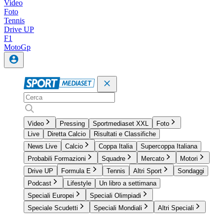
Video
Foto
Tennis
Drive UP
F1
MotoGp
Video
Pressing
Sportmediaset XXL
Foto
Live
Diretta Calcio
Risultati e Classifiche
News Live
Calcio
Coppa Italia
Supercoppa Italiana
Probabili Formazioni
Squadre
Mercato
Motori
Drive UP
Formula E
Tennis
Altri Sport
Sondaggi
Podcast
Lifestyle
Un libro a settimana
Speciali Europei
Speciali Olimpiadi
Speciale Scudetti
Speciali Mondiali
Altri Speciali