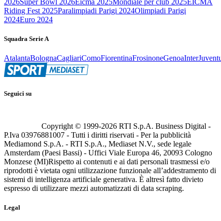
2026
Super Bowl 2026
Eicma 2025
Mondiale per club 2025
EICMA
Riding Fest 2025
Paralimpiadi Parigi 2024
Olimpiadi Parigi
2024
Euro 2024
Squadra Serie A
Atalanta
Bologna
Cagliari
Como
Fiorentina
Frosinone
Genoa
Inter
Juvent
Seguici su
Copyright © 1999-
2026
RTI S.p.A. Business Digital -
P.Iva 03976881007 - Tutti i diritti riservati - Per la pubblicità
Mediamond S.p.A. - RTI S.p.A., Mediaset N.V., sede legale
Amsterdam (Paesi Bassi) - Uffici Viale Europa 46, 20093 Cologno
Monzese (MI)
Rispetto ai contenuti e ai dati personali trasmessi e/o
riprodotti è vietata ogni utilizzazione funzionale all’addestramento di
sistemi di intelligenza artificiale generativa. È altresì fatto divieto
espresso di utilizzare mezzi automatizzati di data scraping.
Legal