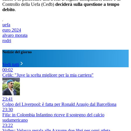
Controllo della Uefa (Cedb)
deciderà sulla questione a tempo
debito
.
uefa
euro 2024
alvaro morata
rodri
Notizie del giorno
Vedi tutti
00:02
Celik: "Juve la scelta migliore per la mia carriera"
23:41
Colpo del Liverpool: è fatta per Ronald Araujo dal Barcellona
23:30
Fifa: in Colombia Infantino riceve il sostegno del calcio
sudamericano
23:22
Volley: Velasco regala alle Azzurre due libri per ogni atleta