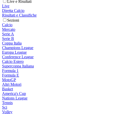
Live e Risultati
Live
Diretta Calcio
Risultati e Classifiche
Sezioni
Calcio
Mercato
Serie A
Serie B
Coppa Italia
Champions League
Europa League
Conference League
Calcio Estero
Supercoppa Italiana
Formula 1
Formula E
MotoGP
Altri Motori
Basket
America's Cup
Nations League
Tennis
Sci
Volley