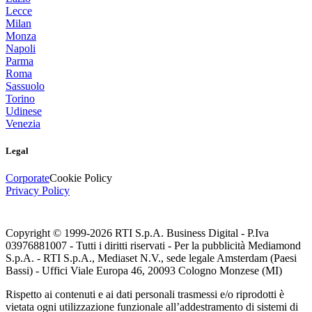
Lecce
Milan
Monza
Napoli
Parma
Roma
Sassuolo
Torino
Udinese
Venezia
Legal
Corporate
Cookie Policy
Privacy Policy
Copyright © 1999-
2026
RTI S.p.A. Business Digital - P.Iva
03976881007 - Tutti i diritti riservati - Per la pubblicità Mediamond
S.p.A. - RTI S.p.A., Mediaset N.V., sede legale Amsterdam (Paesi
Bassi) - Uffici Viale Europa 46, 20093 Cologno Monzese (MI)
Rispetto ai contenuti e ai dati personali trasmessi e/o riprodotti è
vietata ogni utilizzazione funzionale all’addestramento di sistemi di