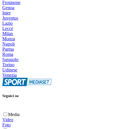
Frosinone
Genoa
Inter
Juventus
Lazio
Lecce
Milan
Monza
Napoli
Parma
Roma
Sassuolo
Torino
Udinese
Venezia
Seguici su
Media
Video
Foto