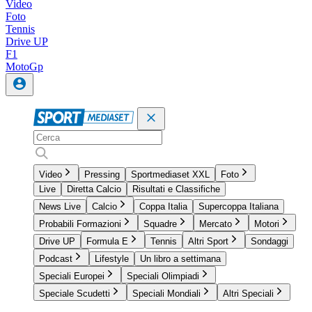
Video
Foto
Tennis
Drive UP
F1
MotoGp
Video
Pressing
Sportmediaset XXL
Foto
Live
Diretta Calcio
Risultati e Classifiche
News Live
Calcio
Coppa Italia
Supercoppa Italiana
Probabili Formazioni
Squadre
Mercato
Motori
Drive UP
Formula E
Tennis
Altri Sport
Sondaggi
Podcast
Lifestyle
Un libro a settimana
Speciali Europei
Speciali Olimpiadi
Speciale Scudetti
Speciali Mondiali
Altri Speciali