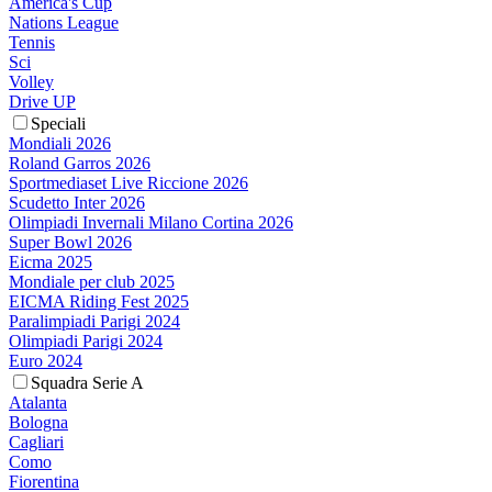
America's Cup
Nations League
Tennis
Sci
Volley
Drive UP
Speciali
Mondiali 2026
Roland Garros 2026
Sportmediaset Live Riccione 2026
Scudetto Inter 2026
Olimpiadi Invernali Milano Cortina 2026
Super Bowl 2026
Eicma 2025
Mondiale per club 2025
EICMA Riding Fest 2025
Paralimpiadi Parigi 2024
Olimpiadi Parigi 2024
Euro 2024
Squadra Serie A
Atalanta
Bologna
Cagliari
Como
Fiorentina