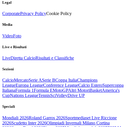
Legal
Corporate
Privacy Policy
Cookie Policy
Media
Video
Foto
Live e Risultati
Live
Diretta Calcio
Risultati e Classifiche
Sezioni
Calcio
Mercato
Serie A
Serie B
Coppa Italia
Champions
League
Europa League
Conference League
Calcio Estero
Supercoppa
Italiana
Formula 1
Formula E
MotoGP
Altri Motori
Basket
America's
Cup
Nations League
Tennis
Sci
Volley
Drive UP
Speciali
Mondiali 2026
Roland Garros 2026
Sportmediaset Live Riccione
2026
Scudetto Inter 2026
Olimpiadi Invernali Milano Cortina