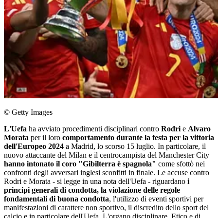
© Getty Images
L'Uefa
ha avviato procedimenti disciplinari contro
Rodri
e
Alvaro
Morata
per il loro
comportamento durante la festa per la vittoria
dell'Europeo 2024
a Madrid, lo scorso 15 luglio. In particolare, il
nuovo attaccante del Milan e il centrocampista del Manchester City
hanno intonato il coro "Gibilterra è spagnola"
come sfottò nei
confronti degli avversari inglesi sconfitti in finale. Le accuse contro
Rodri e Morata - si legge in una nota dell'Uefa - riguardano
i
principi generali di condotta, la violazione delle regole
fondamentali di buona condotta
, l'utilizzo di eventi sportivi per
manifestazioni di carattere non sportivo, il discredito dello sport del
calcio e in particolare dell'Uefa. L'organo disciplinare, Etico e di