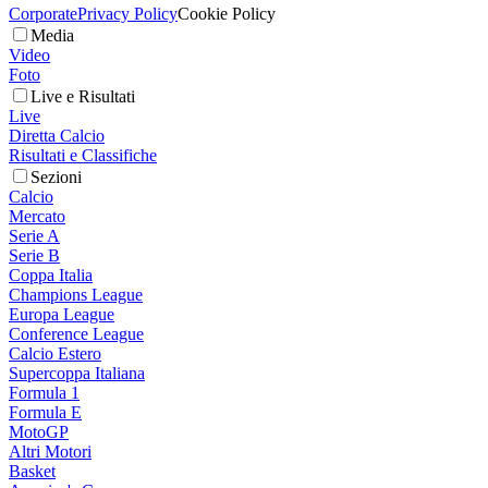
Corporate
Privacy Policy
Cookie Policy
Media
Video
Foto
Live e Risultati
Live
Diretta Calcio
Risultati e Classifiche
Sezioni
Calcio
Mercato
Serie A
Serie B
Coppa Italia
Champions League
Europa League
Conference League
Calcio Estero
Supercoppa Italiana
Formula 1
Formula E
MotoGP
Altri Motori
Basket