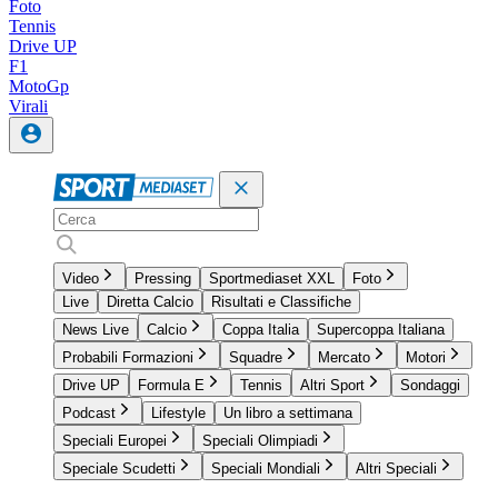
Foto
Tennis
Drive UP
F1
MotoGp
Virali
Video
Pressing
Sportmediaset XXL
Foto
Live
Diretta Calcio
Risultati e Classifiche
News Live
Calcio
Coppa Italia
Supercoppa Italiana
Probabili Formazioni
Squadre
Mercato
Motori
Drive UP
Formula E
Tennis
Altri Sport
Sondaggi
Podcast
Lifestyle
Un libro a settimana
Speciali Europei
Speciali Olimpiadi
Speciale Scudetti
Speciali Mondiali
Altri Speciali