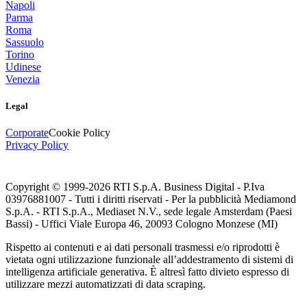
Napoli
Parma
Roma
Sassuolo
Torino
Udinese
Venezia
Legal
Corporate
Cookie Policy
Privacy Policy
Copyright © 1999-
2026
RTI S.p.A. Business Digital - P.Iva
03976881007 - Tutti i diritti riservati - Per la pubblicità Mediamond
S.p.A. - RTI S.p.A., Mediaset N.V., sede legale Amsterdam (Paesi
Bassi) - Uffici Viale Europa 46, 20093 Cologno Monzese (MI)
Rispetto ai contenuti e ai dati personali trasmessi e/o riprodotti è
vietata ogni utilizzazione funzionale all’addestramento di sistemi di
intelligenza artificiale generativa. È altresì fatto divieto espresso di
utilizzare mezzi automatizzati di data scraping.