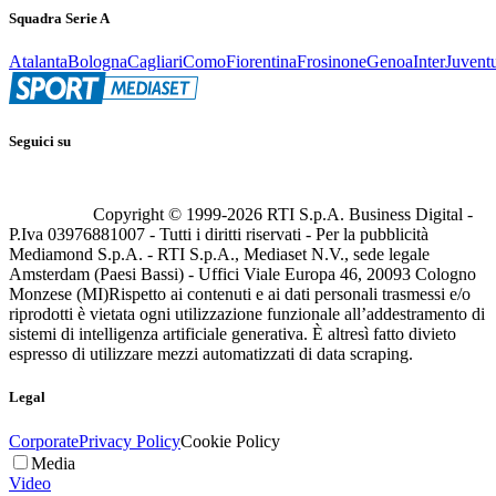
Squadra Serie A
Atalanta
Bologna
Cagliari
Como
Fiorentina
Frosinone
Genoa
Inter
Juvent
Seguici su
Copyright © 1999-
2026
RTI S.p.A. Business Digital -
P.Iva 03976881007 - Tutti i diritti riservati - Per la pubblicità
Mediamond S.p.A. - RTI S.p.A., Mediaset N.V., sede legale
Amsterdam (Paesi Bassi) - Uffici Viale Europa 46, 20093 Cologno
Monzese (MI)
Rispetto ai contenuti e ai dati personali trasmessi e/o
riprodotti è vietata ogni utilizzazione funzionale all’addestramento di
sistemi di intelligenza artificiale generativa. È altresì fatto divieto
espresso di utilizzare mezzi automatizzati di data scraping.
Legal
Corporate
Privacy Policy
Cookie Policy
Media
Video