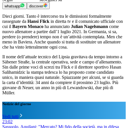
whatsapp
discover
Dieci giorni. Tanto è intercorso tra le dimissioni formalmente
rassegnate da
Hansi Flick
in diretta tv e il comunicato ufficiale con
cui il
Bayern Monaco
ha annunciato
Julian Nagelsmann
come
nuovo allenatore a partire dall’1 luglio 2021. In Germania, si sa,
perdere (o prendere) tempo non è un’attività contemplata. Men che
meno in Baviera. Anche quando si tratta di sostituire un allenatore
che ha vinto letteralmente ogni cosa.
Il nome dell’attuale tecnico del Lipsia gravitava da tempo intorno a
Säbener Straße, la centrale operativa, sede e campo d’allenamento.
Sin dalle prime voci di screzi tra Flick e il direttore sportivo Hasan
Salihamidzic la stampa tedesca lo ha proposto come candidato
unico, in maniera quasi naturale. Spiazzante per alcuni, se si guarda
la carta d’identità: 34 anni da compiere il prossimo 23 luglio. Più
giovane di Neuer, un anno in più di Lewandowski, due più di
Müller.
Notizie del giorno
Vedi tutti
23:02
Sassuolo, Aquilani: "Mercato? Mi fido della società, ma in difesa