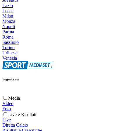
Juventus
Lazio
Lecce
Milan
Monza
Napoli
Parma
Roma
Sassuolo
Torino
Udinese
Venezia
Seguici su
Media
Video
Foto
Live e Risultati
Live
Diretta Calcio
Risultati e Classifiche