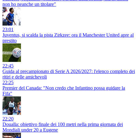
non ho neanche un titolare"
23:01
Juventus, si scalda la pista Zirkzee: ora il Manchester United apre al
prestito
22:45
Guida al precampionato di Serie A 2026/2027: l'elenco completo dei
ritiri e delle amichevoli
22:25
Premier del Canada: "Non credo che Infantino possa guidare la
Fifa"
22:20
Doualla: obiettivo finale dei 100 metri nella prima giornata dei
Mondiali under 20 a Eugene