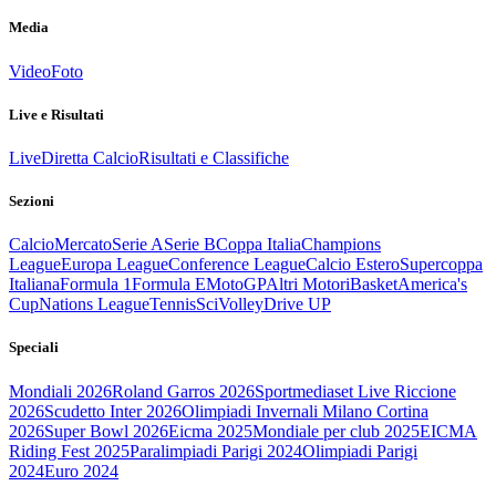
Media
Video
Foto
Live e Risultati
Live
Diretta Calcio
Risultati e Classifiche
Sezioni
Calcio
Mercato
Serie A
Serie B
Coppa Italia
Champions
League
Europa League
Conference League
Calcio Estero
Supercoppa
Italiana
Formula 1
Formula E
MotoGP
Altri Motori
Basket
America's
Cup
Nations League
Tennis
Sci
Volley
Drive UP
Speciali
Mondiali 2026
Roland Garros 2026
Sportmediaset Live Riccione
2026
Scudetto Inter 2026
Olimpiadi Invernali Milano Cortina
2026
Super Bowl 2026
Eicma 2025
Mondiale per club 2025
EICMA
Riding Fest 2025
Paralimpiadi Parigi 2024
Olimpiadi Parigi
2024
Euro 2024