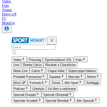
Video
Foto
Tennis
Drive UP
F1
MotoGp
Video
Pressing
Sportmediaset XXL
Foto
Live
Diretta Calcio
Risultati e Classifiche
News Live
Calcio
Coppa Italia
Supercoppa Italiana
Probabili Formazioni
Squadre
Mercato
Motori
Drive UP
Formula E
Tennis
Altri Sport
Sondaggi
Podcast
Lifestyle
Un libro a settimana
Speciali Europei
Speciali Olimpiadi
Speciale Scudetti
Speciali Mondiali
Altri Speciali