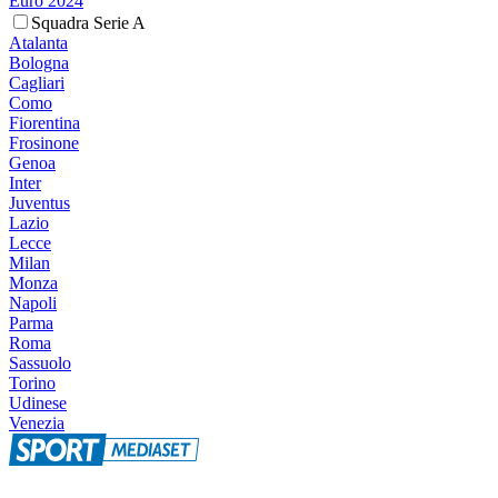
Euro 2024
Squadra Serie A
Atalanta
Bologna
Cagliari
Como
Fiorentina
Frosinone
Genoa
Inter
Juventus
Lazio
Lecce
Milan
Monza
Napoli
Parma
Roma
Sassuolo
Torino
Udinese
Venezia