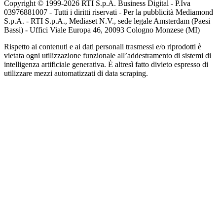
Copyright © 1999-
2026
RTI S.p.A. Business Digital - P.Iva
03976881007 - Tutti i diritti riservati - Per la pubblicità Mediamond
S.p.A. - RTI S.p.A., Mediaset N.V., sede legale Amsterdam (Paesi
Bassi) - Uffici Viale Europa 46, 20093 Cologno Monzese (MI)
Rispetto ai contenuti e ai dati personali trasmessi e/o riprodotti è
vietata ogni utilizzazione funzionale all’addestramento di sistemi di
intelligenza artificiale generativa. È altresì fatto divieto espresso di
utilizzare mezzi automatizzati di data scraping.