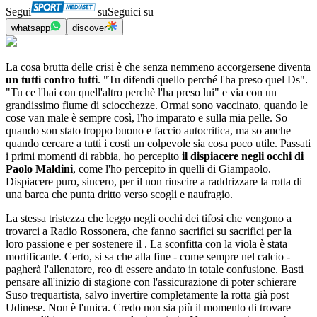
Segui
su
Seguici su
whatsapp
discover
La cosa brutta delle crisi è che senza nemmeno accorgersene diventa
un tutti contro tutti
. "Tu difendi quello perché l'ha preso quel Ds".
"Tu ce l'hai con quell'altro perchè l'ha preso lui" e via con un
grandissimo fiume di sciocchezze. Ormai sono vaccinato, quando le
cose van male è sempre così, l'ho imparato e sulla mia pelle. So
quando son stato troppo buono e faccio autocritica, ma so anche
quando cercare a tutti i costi un colpevole sia cosa poco utile. Passati
i primi momenti di rabbia, ho percepito
il dispiacere negli occhi di
Paolo Maldini
, come l'ho percepito in quelli di Giampaolo.
Dispiacere puro, sincero, per il non riuscire a raddrizzare la rotta di
una barca che punta dritto verso scogli e naufragio.
La stessa tristezza che leggo negli occhi dei tifosi che vengono a
trovarci a Radio Rossonera, che fanno sacrifici su sacrifici per la
loro passione e per sostenere il . La sconfitta con la viola è stata
mortificante. Certo, si sa che alla fine - come sempre nel calcio -
pagherà l'allenatore, reo di essere andato in totale confusione. Basti
pensare all'inizio di stagione con l'assicurazione di poter schierare
Suso trequartista, salvo invertire completamente la rotta già post
Udinese. Non è l'unica. Credo non sia più il momento di trovare