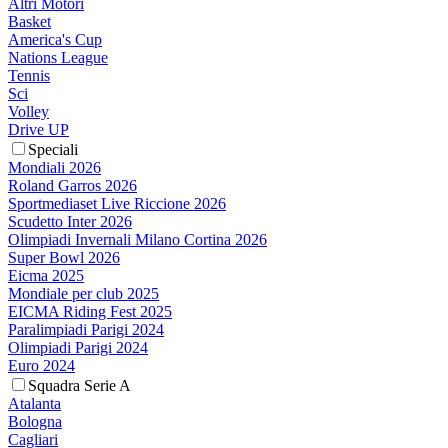
Altri Motori
Basket
America's Cup
Nations League
Tennis
Sci
Volley
Drive UP
Speciali
Mondiali 2026
Roland Garros 2026
Sportmediaset Live Riccione 2026
Scudetto Inter 2026
Olimpiadi Invernali Milano Cortina 2026
Super Bowl 2026
Eicma 2025
Mondiale per club 2025
EICMA Riding Fest 2025
Paralimpiadi Parigi 2024
Olimpiadi Parigi 2024
Euro 2024
Squadra Serie A
Atalanta
Bologna
Cagliari