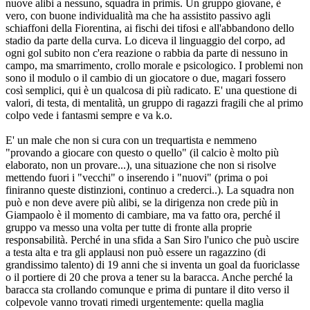
nuove alibi a nessuno, squadra in primis. Un gruppo giovane, è
vero, con buone individualità ma che ha assistito passivo agli
schiaffoni della Fiorentina, ai fischi dei tifosi e all'abbandono dello
stadio da parte della curva. Lo diceva il linguaggio del corpo, ad
ogni gol subito non c'era reazione o rabbia da parte di nessuno in
campo, ma smarrimento, crollo morale e psicologico. I problemi non
sono il modulo o il cambio di un giocatore o due, magari fossero
così semplici, qui è un qualcosa di più radicato. E' una questione di
valori, di testa, di mentalità, un gruppo di ragazzi fragili che al primo
colpo vede i fantasmi sempre e va k.o.
E' un male che non si cura con un trequartista e nemmeno
"provando a giocare con questo o quello" (il calcio è molto più
elaborato, non un provare...), una situazione che non si risolve
mettendo fuori i "vecchi" o inserendo i "nuovi" (prima o poi
finiranno queste distinzioni, continuo a crederci..). La squadra non
può e non deve avere più alibi, se la dirigenza non crede più in
Giampaolo è il momento di cambiare, ma va fatto ora, perché il
gruppo va messo una volta per tutte di fronte alla proprie
responsabilità. Perché in una sfida a San Siro l'unico che può uscire
a testa alta e tra gli applausi non può essere un ragazzino (di
grandissimo talento) di 19 anni che si inventa un goal da fuoriclasse
o il portiere di 20 che prova a tener su la baracca. Anche perché la
baracca sta crollando comunque e prima di puntare il dito verso il
colpevole vanno trovati rimedi urgentemente: quella maglia