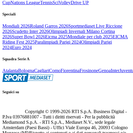
Cup
Nations League
Tennis
Sci
Volley
Drive UP
Speciali
Mondiali 2026
Roland Garros 2026
Sportmediaset Live Riccione
2026
Scudetto Inter 2026
Olimpiadi Invernali Milano Cortina
2026
Super Bowl 2026
Eicma 2025
Mondiale per club 2025
EICMA
Riding Fest 2025
Paralimpiadi Parigi 2024
Olimpiadi Parigi
2024
Euro 2024
Squadra Serie A
Atalanta
Bologna
Cagliari
Como
Fiorentina
Frosinone
Genoa
Inter
Juvent
Seguici su
Copyright © 1999-
2026
RTI S.p.A. Business Digital -
P.Iva 03976881007 - Tutti i diritti riservati - Per la pubblicità
Mediamond S.p.A. - RTI S.p.A., Mediaset N.V., sede legale
Amsterdam (Paesi Bassi) - Uffici Viale Europa 46, 20093 Cologno
Monzese (MI)
Rispetto ai contenuti e ai dati personali trasmessi e/o