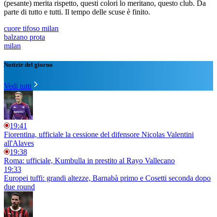
(pesante) merita rispetto, questi colori lo meritano, questo club. Da
parte di tutto e tutti. Il tempo delle scuse è finito.
cuore tifoso milan
balzano prota
milan
Notizie del giorno
Vedi tutti
19:41
Fiorentina, ufficiale la cessione del difensore Nicolas Valentini
all'Alaves
19:38
Roma: ufficiale, Kumbulla in prestito al Rayo Vallecano
19:33
Europei tuffi: grandi altezze, Barnabà primo e Cosetti seconda dopo
due round