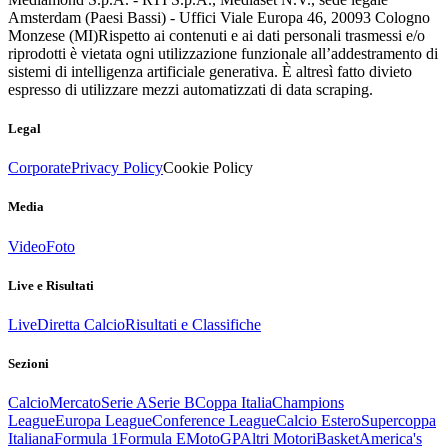
Amsterdam (Paesi Bassi) - Uffici Viale Europa 46, 20093 Cologno
Monzese (MI)
Rispetto ai contenuti e ai dati personali trasmessi e/o
riprodotti è vietata ogni utilizzazione funzionale all’addestramento di
sistemi di intelligenza artificiale generativa. È altresì fatto divieto
espresso di utilizzare mezzi automatizzati di data scraping.
Legal
Corporate
Privacy Policy
Cookie Policy
Media
Video
Foto
Live e Risultati
Live
Diretta Calcio
Risultati e Classifiche
Sezioni
Calcio
Mercato
Serie A
Serie B
Coppa Italia
Champions
League
Europa League
Conference League
Calcio Estero
Supercoppa
Italiana
Formula 1
Formula E
MotoGP
Altri Motori
Basket
America's