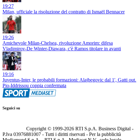
19:27
Milan, ufficiale la risoluzione del contratto di Ismaël Bennacer
19:26
Amichevole Milan-Chelsea, rivoluzione Amorim: difesa
Vladimirov-De Winter-Diawara, c'è Ramos titolare in avanti
19:16
Juventus-Inter, le probabili formazioni: Alajbegovic dal 1', Gatti out.
Pio-Iddrissou coppia confermata
Seguici su
Copyright © 1999-
2026
RTI S.p.A. Business Digital -
P.Iva 03976881007 - Tutti i diritti riservati - Per la pubblicità
Mediamond S.p.A. - RTI S.p.A., Mediaset N.V., sede legale