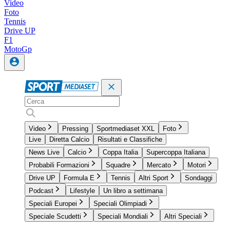
Video
Foto
Tennis
Drive UP
F1
MotoGp
Video
Pressing
Sportmediaset XXL
Foto
Live
Diretta Calcio
Risultati e Classifiche
News Live
Calcio
Coppa Italia
Supercoppa Italiana
Probabili Formazioni
Squadre
Mercato
Motori
Drive UP
Formula E
Tennis
Altri Sport
Sondaggi
Podcast
Lifestyle
Un libro a settimana
Speciali Europei
Speciali Olimpiadi
Speciale Scudetti
Speciali Mondiali
Altri Speciali