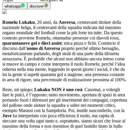
whatsapp
discover
Romelu Lukaku
, 26 anni, da
Anversa
, centravanti titolare della
nazionale belga, il centravanti della squadra indicata dal massimo
organo mondiale del football come la più forte tra tutte. Da questo
contesto proviene Romelu, ottantadue presenze coi diavoli rossi,
quarantanove gol e dieci assist
; mica pizza e fichi. Comincio il
discorso dall’
uomo di Anversa
proprio perché ultimo bersaglio,
metaforicamente parlando, degli strali di una parte della tifoseria
nerazzurra. È probabile che alcuni non abbiano ancora inteso come
si muove in campo e come interpreta il ruolo Romelu; perché l’idea
odierna nella mia mente, leggendo in questi giorni i social, è che da
lui la gente si aspetti quaranta gol a stagione, una presenza costante
in area di rigore, una percentuale di realizzazione prossima al 100%.
Bene, mi spiego;
Lukaku NON è uno così
. Casomai, a volergli
fare le pulci, è l’opposto; tanto movimento, apertura di spazi in area
portando fuori i difensori per gli inserimenti dei compagni, copertura
del pallone onde aiutare la squadra a salire nei momenti critici,
esempio Marassi con la Sampdoria. Poi, inutile nasconderlo, con la
Juve
ha interpretato con poca efficienza il ruolo, ma capita di
steccare una volta ogni tanto e, soprattutto, siamo sicuri che fosse al
massimo della forma e non risentisse di quel fastidio tirato in ballo