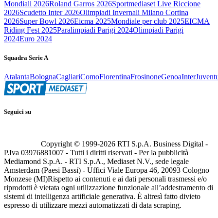
Mondiali 2026
Roland Garros 2026
Sportmediaset Live Riccione
2026
Scudetto Inter 2026
Olimpiadi Invernali Milano Cortina
2026
Super Bowl 2026
Eicma 2025
Mondiale per club 2025
EICMA
Riding Fest 2025
Paralimpiadi Parigi 2024
Olimpiadi Parigi
2024
Euro 2024
Squadra Serie A
Atalanta
Bologna
Cagliari
Como
Fiorentina
Frosinone
Genoa
Inter
Juvent
Seguici su
Copyright © 1999-
2026
RTI S.p.A. Business Digital -
P.Iva 03976881007 - Tutti i diritti riservati - Per la pubblicità
Mediamond S.p.A. - RTI S.p.A., Mediaset N.V., sede legale
Amsterdam (Paesi Bassi) - Uffici Viale Europa 46, 20093 Cologno
Monzese (MI)
Rispetto ai contenuti e ai dati personali trasmessi e/o
riprodotti è vietata ogni utilizzazione funzionale all’addestramento di
sistemi di intelligenza artificiale generativa. È altresì fatto divieto
espresso di utilizzare mezzi automatizzati di data scraping.