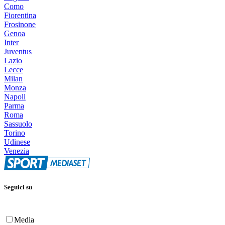
Como
Fiorentina
Frosinone
Genoa
Inter
Juventus
Lazio
Lecce
Milan
Monza
Napoli
Parma
Roma
Sassuolo
Torino
Udinese
Venezia
Seguici su
Media