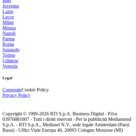
Inter
Juventus
Lazio
Lecce
Milan
Monza
Napoli
Parma
Roma
Sassuolo
Torino
Udinese
Venezia
Legal
Corporate
Cookie Policy
Privacy Policy
Copyright © 1999-
2026
RTI S.p.A. Business Digital - P.Iva
03976881007 - Tutti i diritti riservati - Per la pubblicità Mediamond
S.p.A. - RTI S.p.A., Mediaset N.V., sede legale Amsterdam (Paesi
Bassi) - Uffici Viale Europa 46, 20093 Cologno Monzese (MI)