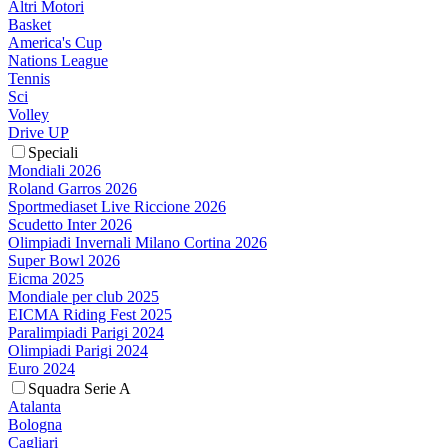
Altri Motori
Basket
America's Cup
Nations League
Tennis
Sci
Volley
Drive UP
Speciali
Mondiali 2026
Roland Garros 2026
Sportmediaset Live Riccione 2026
Scudetto Inter 2026
Olimpiadi Invernali Milano Cortina 2026
Super Bowl 2026
Eicma 2025
Mondiale per club 2025
EICMA Riding Fest 2025
Paralimpiadi Parigi 2024
Olimpiadi Parigi 2024
Euro 2024
Squadra Serie A
Atalanta
Bologna
Cagliari