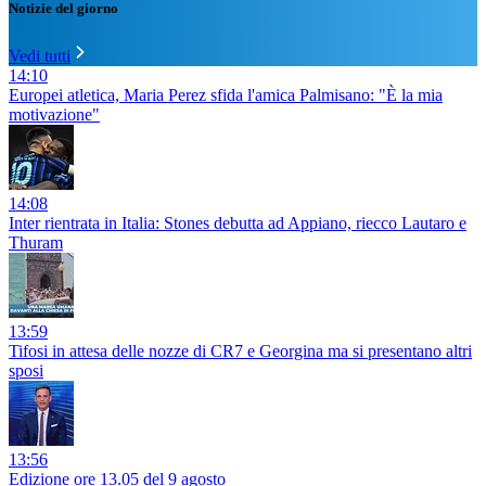
Notizie del giorno
Vedi tutti
14:10
Europei atletica, Maria Perez sfida l'amica Palmisano: "È la mia
motivazione"
14:08
Inter rientrata in Italia: Stones debutta ad Appiano, riecco Lautaro e
Thuram
13:59
Tifosi in attesa delle nozze di CR7 e Georgina ma si presentano altri
sposi
13:56
Edizione ore 13.05 del 9 agosto