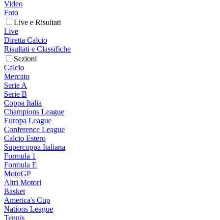
Video
Foto
Live e Risultati
Live
Diretta Calcio
Risultati e Classifiche
Sezioni
Calcio
Mercato
Serie A
Serie B
Coppa Italia
Champions League
Europa League
Conference League
Calcio Estero
Supercoppa Italiana
Formula 1
Formula E
MotoGP
Altri Motori
Basket
America's Cup
Nations League
Tennis