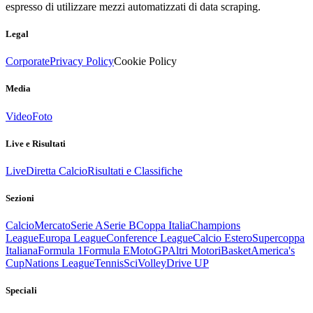
espresso di utilizzare mezzi automatizzati di data scraping.
Legal
Corporate
Privacy Policy
Cookie Policy
Media
Video
Foto
Live e Risultati
Live
Diretta Calcio
Risultati e Classifiche
Sezioni
Calcio
Mercato
Serie A
Serie B
Coppa Italia
Champions
League
Europa League
Conference League
Calcio Estero
Supercoppa
Italiana
Formula 1
Formula E
MotoGP
Altri Motori
Basket
America's
Cup
Nations League
Tennis
Sci
Volley
Drive UP
Speciali