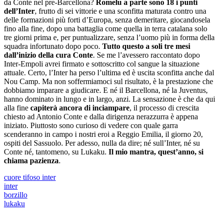
da Conte nel pre-Barcellona?
Romelu a parte sono 18 i punti
dell’Inter
, frutto di sei vittorie e una sconfitta maturata contro una
delle formazioni più forti d’Europa, senza demeritare, giocandosela
fino alla fine, dopo una battaglia come quella in terra catalana solo
tre giorni prima e, per puntualizzare, senza l’uomo più in forma della
squadra infortunato dopo poco.
Tutto questo a soli tre mesi
dall’inizio della cura Conte
. Se me l’avessero raccontato dopo
Inter-Empoli avrei firmato e sottoscritto col sangue la situazione
attuale. Certo, l’Inter ha perso l’ultima ed è uscita sconfitta anche dal
Nou Camp. Ma non soffermiamoci sul risultato, è la prestazione che
dobbiamo imparare a giudicare. E né il Barcellona, né la Juventus,
hanno dominato in lungo e in largo, anzi. La sensazione è che da qui
alla fine
capiterà ancora di inciampare
, il processo di crescita
chiesto ad Antonio Conte e dalla dirigenza nerazzurra è appena
iniziato. Piuttosto sono curioso di vedere con quale garra
scenderanno in campo i nostri eroi a Reggio Emilia, il giorno 20,
ospiti del Sassuolo. Per adesso, nulla da dire; né sull’Inter, né su
Conte né, tantomeno, su Lukaku.
Il mio mantra, quest’anno, si
chiama pazienza
.
cuore tifoso inter
inter
borzillo
lukaku