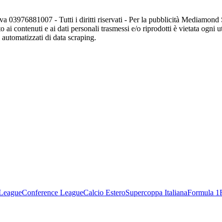
va 03976881007 - Tutti i diritti riservati - Per la pubblicità Mediamon
o ai contenuti e ai dati personali trasmessi e/o riprodotti è vietata ogni 
zi automatizzati di data scraping.
League
Conference League
Calcio Estero
Supercoppa Italiana
Formula 1