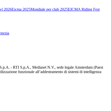
wl 2026
Eicma 2025
Mondiale per club 2025
EICMA Riding Fest
enezia
d S.p.A. - RTI S.p.A., Mediaset N.V., sede legale Amsterdam (Paesi
utilizzazione funzionale all’addestramento di sistemi di intelligenza