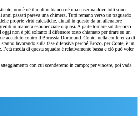
asticate; non è né il mulino bianco né una caserma dove tutti sono
gli anni passati pareva una chimera. Tutti remano verso un traguardo
le proprie virtù calcistiche, aiutati in questo da un allenatore
ogrediti in maniera esponenziale o quasi. A parte tornare sul discorso
 oggi non è più soltanto il difensore tosto chiamato per tirare su un
come accaduto contro il Borussia Dortmund. Conte, nella conferenza di
e stanno lavorando sulla fase difensiva perché Brozo, per Conte, è un
e, l’età media di questa squadra è relativamente bassa e ciò può voler
ll’atteggiamento con cui scenderemo in campo; per vincere, poi vada