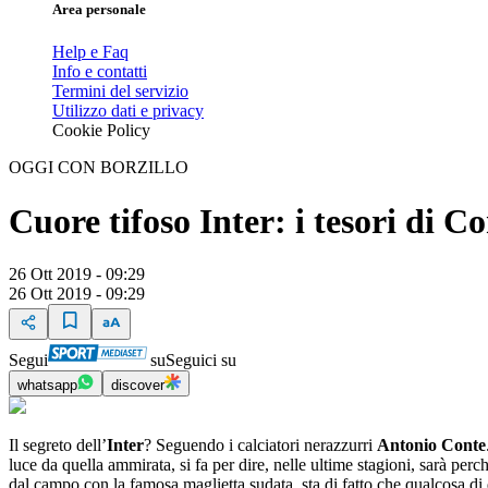
Area personale
Help e Faq
Info e contatti
Termini del servizio
Utilizzo dati e privacy
Cookie Policy
OGGI CON BORZILLO
Cuore tifoso Inter: i tesori di C
26 Ott 2019 - 09:29
26 Ott 2019 - 09:29
Segui
su
Seguici su
whatsapp
discover
Il segreto dell’
Inter
? Seguendo i calciatori nerazzurri
Antonio Conte
luce da quella ammirata, si fa per dire, nelle ultime stagioni, sarà per
dal campo con la famosa maglietta sudata, sta di fatto che qualcosa d