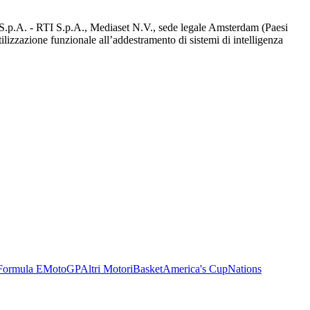
d S.p.A. - RTI S.p.A., Mediaset N.V., sede legale Amsterdam (Paesi
utilizzazione funzionale all’addestramento di sistemi di intelligenza
Formula E
MotoGP
Altri Motori
Basket
America's Cup
Nations