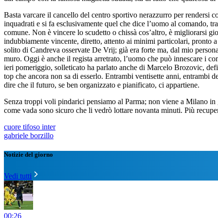
Basta varcare il cancello del centro sportivo nerazzurro per rendersi c
inquadrati e si fa esclusivamente quel che dice l’uomo al comando, tra
comune. Non è vincere lo scudetto o chissà cos’altro, è migliorarsi gio
indubbiamente vincente, diretto, attento ai minimi particolari, pronto a 
solito di Candreva osservate De Vrij; già era forte ma, dal mio personal
muro. Oggi è anche il regista arretrato, l’uomo che può innescare i co
ieri pomeriggio, solleticato ha parlato anche di Marcelo Brozovic, de
top che ancora non sa di esserlo. Entrambi ventisette anni, entrambi de
dire che il futuro, se ben organizzato e pianificato, ci appartiene.
Senza troppi voli pindarici pensiamo al Parma; non viene a Milano in 
come vada sono sicuro che li vedrò lottare novanta minuti. Più recupe
cuore tifoso inter
gabriele borzillo
Notizie del giorno
Vedi tutti
00:26