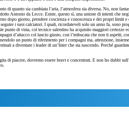
onto di quanto sia cambiata l’aria, l’atmosfera sia diversa. No, non fant
dotto Antonio da Lecce. Esiste, questo sì, una unione di intenti che ne
rno dopo giorno, prendere coscienza e conoscenza e dei propri limiti e del
seguire i suoi calciatori. I quali, ricordateveli solo un anno fa, sono pr
e punto di vista, col tecnico salentino ha acquisito maggiori certezze ed
mpagni d’attacco col lancio giusto, con l’imbucata che non ti aspetti, 
finendolo un punto di riferimento per i compagni ma, attenzione, insiem
stinati a diventare i leader di un’Inter che sta nascendo. Perché guardat
gita di piacere, dovremo essere bravi e concentrati. E non ho dubbi su
ro.