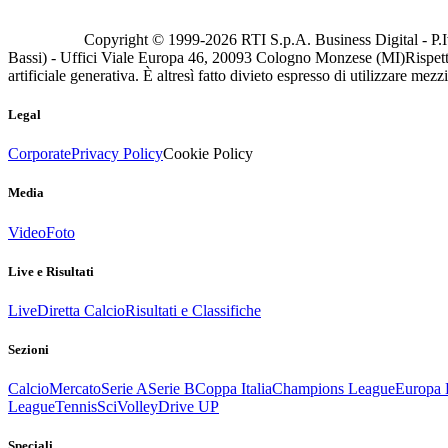
Copyright © 1999-
2026
RTI S.p.A. Business Digital - P.I
Bassi) - Uffici Viale Europa 46, 20093 Cologno Monzese (MI)
Rispett
artificiale generativa. È altresì fatto divieto espresso di utilizzare mez
Legal
Corporate
Privacy Policy
Cookie Policy
Media
Video
Foto
Live e Risultati
Live
Diretta Calcio
Risultati e Classifiche
Sezioni
Calcio
Mercato
Serie A
Serie B
Coppa Italia
Champions League
Europa 
League
Tennis
Sci
Volley
Drive UP
Speciali