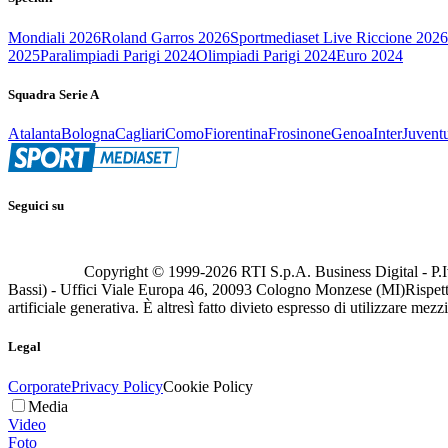
Mondiali 2026
Roland Garros 2026
Sportmediaset Live Riccione 2026
2025
Paralimpiadi Parigi 2024
Olimpiadi Parigi 2024
Euro 2024
Squadra Serie A
Atalanta
Bologna
Cagliari
Como
Fiorentina
Frosinone
Genoa
Inter
Juvent
Seguici su
Copyright © 1999-
2026
RTI S.p.A. Business Digital - P.I
Bassi) - Uffici Viale Europa 46, 20093 Cologno Monzese (MI)
Rispett
artificiale generativa. È altresì fatto divieto espresso di utilizzare mez
Legal
Corporate
Privacy Policy
Cookie Policy
Media
Video
Foto