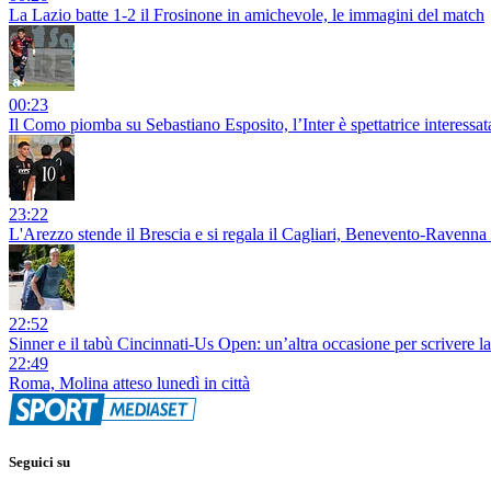
La Lazio batte 1-2 il Frosinone in amichevole, le immagini del match
00:23
Il Como piomba su Sebastiano Esposito, l’Inter è spettatrice interess
23:22
L'Arezzo stende il Brescia e si regala il Cagliari, Benevento-Ravenna 
22:52
Sinner e il tabù Cincinnati-Us Open: un’altra occasione per scrivere la
22:49
Roma, Molina atteso lunedì in città
Seguici su