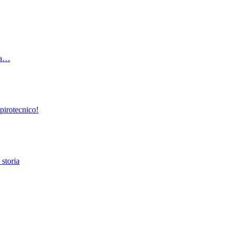
ata…
pirotecnico!
 storia