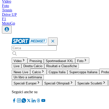
Video
Foto
Tennis
Drive UP
F1
MotoGp
Video
Pressing
Sportmediaset XXL
Foto
Live
Diretta Calcio
Risultati e Classifiche
News Live
Calcio
Coppa Italia
Supercoppa Italiana
Proba
Un libro a settimana
Speciali Europei
Speciali Olimpiadi
Speciale Scudetti
Seguici anche su