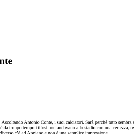
onte
. Ascoltando Antonio Conte, i suoi calciatori. Sarà perché tutto sembra 
ché da troppo tempo i tifosi non andavano allo stadio con una certezza, o
i diverso c’è ad Appiano e non è una semplice impressione.