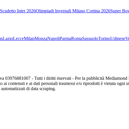
Scudetto Inter 2026
Olimpiadi Invernali Milano Cortina 2026
Super Bo
us
Lazio
Lecce
Milan
Monza
Napoli
Parma
Roma
Sassuolo
Torino
Udinese
V
va 03976881007 - Tutti i diritti riservati - Per la pubblicità Mediamon
o ai contenuti e ai dati personali trasmessi e/o riprodotti è vietata ogni 
zi automatizzati di data scraping.